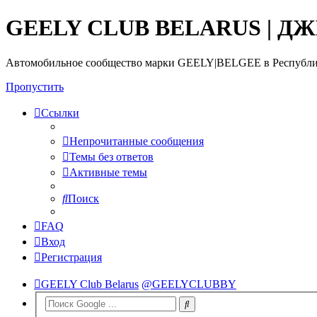
GEELY CLUB BELARUS | Д
Автомобильное сообщество марки GEELY|BELGEE в Республи
Пропустить
Ссылки
Непрочитанные сообщения
Темы без ответов
Активные темы
Поиск
FAQ
Вход
Регистрация
GEELY Club Belarus
@GEELYCLUBBY