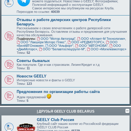
можете поделиться: Новостями о GEELY; Фотографиями;
Полезной информацией о эксплуатации GEELY.
Самое интересное мы опубликуем на ресурсах Клуба.
Переходов по ссылке:
40039
Отзывы о работе дилерских центров Республики
Беларусь
Рассказываем о своих впечатлениях о работе дилерской сети
Республики Беларусь. Оставляем отзывы и предложения для улучшения
качества обслуживания.
Подфорумы:
ООО "Мотор Автоград"
,
ООО «Атлант-М Технологии»
,
ООО “Лакшери Моторс Плюс”
,
ООО «РЕДМОТОРС»
,
ООО
«БелАВТОномия»
,
ООО "Альфорт"
,
ООО "АВТОНОВА"
,
ООО
«ДжиМоторс»
,
ООО "Белавтоспецгрупп-М"
,
ООО «Могилевмоторс»
Темы:
52
Советы бывалых
Как покупали. Где и как страховали. Лизинг/Кредит и.т.д
Темы:
11
Новости GEELY
Интересные новости и факты о GEELY
Темы:
123
Предложения по организации работы сайта
Ждем предложений
Темы:
5
| ДРУЗЬЯ GEELY CLUB BELARUS
GEELY Club Россия
Клубный сайт наших коллег из Российской федерации
GEELY CLUB Россия
Переходов по ссылке:
46329