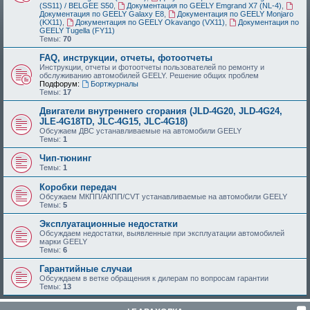
(SS11) / BELGEE S50
,
Документация по GEELY Emgrand X7 (NL-4)
,
Документация по GEELY Galaxy E8
,
Документация по GEELY Monjaro
(KX11)
,
Документация по GEELY Okavango (VX11)
,
Документация по
GEELY Tugella (FY11)
Темы:
70
FAQ, инструкции, отчеты, фотоотчеты
Инструкции, отчеты и фотоотчеты пользователей по ремонту и
обслуживанию автомобилей GEELY. Решение общих проблем
Подфорум:
Бортжурналы
Темы:
17
Двигатели внутреннего сгорания (JLD-4G20, JLD-4G24,
JLE-4G18TD, JLC-4G15, JLC-4G18)
Обсужаем ДВС устанавливаемые на автомобили GEELY
Темы:
1
Чип-тюнинг
Темы:
1
Коробки передач
Обсужаем МКПП/АКПП/CVT устанавливаемые на автомобили GEELY
Темы:
5
Эксплуатационные недостатки
Обсуждаем недостатки, выявленные при эксплуатации автомобилей
марки GEELY
Темы:
6
Гарантийные случаи
Обсуждаем в ветке обращения к дилерам по вопросам гарантии
Темы:
13