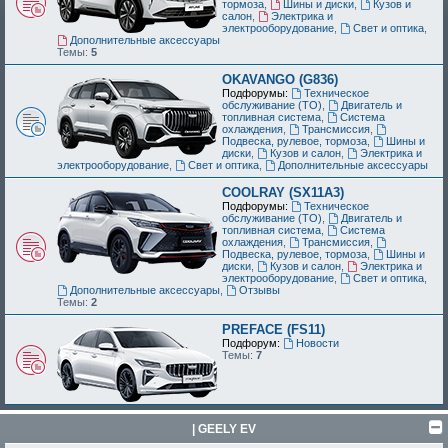
тормоза
,
Шины и диски
,
Кузов и
салон
,
Электрика и
электрооборудование
,
Свет и оптика
,
Дополнительные аксессуары
Темы:
5
OKAVANGO (G836)
Подфорумы:
Техническое
обслуживание (ТО)
,
Двигатель и
топливная система
,
Система
охлаждения
,
Трансмиссия
,
Подвеска, рулевое, тормоза
,
Шины и
диски
,
Кузов и салон
,
Электрика и
электрооборудование
,
Свет и оптика
,
Дополнительные аксессуары
COOLRAY (SX11A3)
Подфорумы:
Техническое
обслуживание (ТО)
,
Двигатель и
топливная система
,
Система
охлаждения
,
Трансмиссия
,
Подвеска, рулевое, тормоза
,
Шины и
диски
,
Кузов и салон
,
Электрика и
электрооборудование
,
Свет и оптика
,
Дополнительные аксессуары
,
Отзывы
Темы:
2
PREFACE (FS11)
Подфорум:
Новости
Темы:
7
| GEELY EV