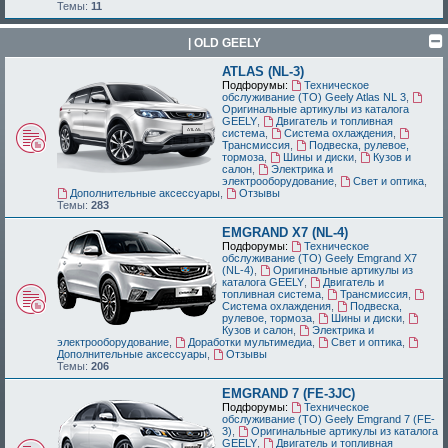
Темы:
11
| OLD GEELY
ATLAS (NL-3)
Подфорумы:
Техническое
обслуживание (ТО) Geely Atlas NL 3
,
Оригинальные артикулы из каталога
GEELY
,
Двигатель и топливная
система
,
Система охлаждения
,
Трансмиссия
,
Подвеска, рулевое,
тормоза
,
Шины и диски
,
Кузов и
салон
,
Электрика и
электрооборудование
,
Свет и оптика
,
Дополнительные аксессуары
,
Отзывы
Темы:
283
EMGRAND X7 (NL-4)
Подфорумы:
Техническое
обслуживание (ТО) Geely Emgrand X7
(NL-4)
,
Оригинальные артикулы из
каталога GEELY
,
Двигатель и
топливная система
,
Трансмиссия
,
Система охлаждения
,
Подвеска,
рулевое, тормоза
,
Шины и диски
,
Кузов и салон
,
Электрика и
электрооборудование
,
Доработки мультимедиа
,
Свет и оптика
,
Дополнительные аксессуары
,
Отзывы
Темы:
206
EMGRAND 7 (FE-3JC)
Подфорумы:
Техническое
обслуживание (ТО) Geely Emgrand 7 (FE-
3)
,
Оригинальные артикулы из каталога
GEELY
,
Двигатель и топливная