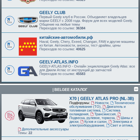
GEELY CLUB
Первый Geely клуб в России. Объединяет владельцев
марки GEELY с 2008 года. Форум для всех моделей Geely.
Общение на любые темы
Переходов по ссылке:
36384
китайские-автомобили.рф
Haval, Geely, Chery, Exeed, Changan, FAW и другие машины
из Китая. Автоновости, анонсы, тест-драйвы, цены
Переходов по ссылке:
40625
GEELY-ATLAS.INFO
GEELY-ATLAS.INFO - Онлайн энциклопедия Geely Atlas: все
для Джили Атлас от инструкций до запчастей
Переходов по ссылке:
45583
| BELGEE КАТАЛОГ
X70 | GEELY ATLAS PRO (NL-3B)
Подфорумы:
Новости
,
Техническое
обслуживание (ТО)
,
Двигатель и
топливная система
,
Система
охлаждения
,
Трансмиссия
,
Подвеска, рулевое, тормоза
,
Шины и
диски
,
Кузов и салон
,
Электрика и
электрооборудование
,
Свет и оптика
,
Дополнительные аксессуары
Темы:
22