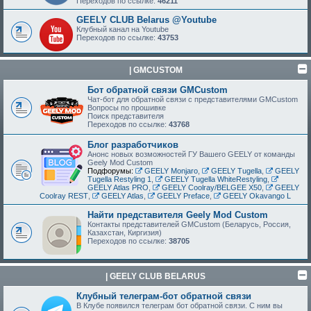
Переходов по ссылке:
46211
GEELY CLUB Belarus @Youtube
Клубный канал на Youtube
Переходов по ссылке:
43753
| GMCUSTOM
Бот обратной связи GMCustom
Чат-бот для обратной связи с представителями GMCustom
Вопросы по прошивке
Поиск представителя
Переходов по ссылке:
43768
Блог разработчиков
Анонс новых возможностей ГУ Вашего GEELY от команды
Geely Mod Custom
Подфорумы:
GEELY Monjaro
,
GEELY Tugella
,
GEELY
Tugella Restyling 1
,
GEELY Tugella WhiteRestyling
,
GEELY Atlas PRO
,
GEELY Coolray/BELGEE X50
,
GEELY
Coolray REST
,
GEELY Atlas
,
GEELY Preface
,
GEELY Okavango L
Найти представителя Geely Mod Custom
Контакты представителей GMCustom (Беларусь, Россия,
Казахстан, Киргизия)
Переходов по ссылке:
38705
| GEELY CLUB BELARUS
Клубный телеграм-бот обратной связи
В Клубе появился телеграм бот обратной связи. С ним вы