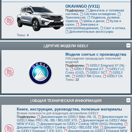
OKAVANGO (VX11)
Подфорумы:
Двигатель и топливная
система
,
Система охлаждения
,
Трансмиссия
,
Подвеска, рулевое,
тормоза
,
Шины и диски
,
Кузов и
салон
,
Электрика и
электрооборудование
,
Свет и оптика
,
Дополнительные аксессуары
Темы:
4
| ДРУГИЕ МОДЕЛИ GEELY
Модели снятые с производства
Обсуждение предыдущих поколений
моделей
Подфорумы:
GEELY Emgrand X7 (NL-
1)
,
GEELY Emgrand GT
,
GEELY LC
Cross (GX2)
,
GEELY SC7
,
GEELY
MK
,
GEELY MK Cross
,
GEELY CK
Темы:
22
| ОБЩАЯ ТЕХНИЧЕСКАЯ ИНФОРМАЦИЯ
Книги, инструкции, руководства, полезные материалы
Всякие полезности для владелцев автомобили GEELY
Подфорумы:
Документация по GEELY Atlas (NL-3)
,
Документация по
GEELY Atlas PRO (NL-3B) / BELGEE X70
,
Документация по GEELY Atlas
NEW (FX11)
,
Документация по GEELY Coolray NEW (SX11) Restyling
,
Документация по GEELY Coolray (SX11) / BELGEE X50
,
Документация
по GEELY Emgrand 7 (FE-3JC)
,
Документация по GEELY Emgrand NEW