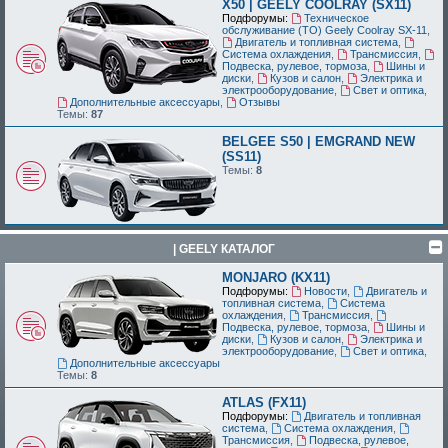
X50 | GEELY COOLRAY (SX11)
Подфорумы:
Техническое
обслуживание (ТО) Geely Coolray SX-11
,
Двигатель и топливная система
,
Система охлаждения
,
Трансмиссия
,
Подвеска, рулевое, тормоза
,
Шины и
диски
,
Кузов и салон
,
Электрика и
электрооборудование
,
Свет и оптика
,
Дополнительные аксессуары
,
Отзывы
Темы:
87
BELGEE S50 | EMGRAND NEW
(SS11)
Темы:
8
| GEELY КАТАЛОГ
MONJARO (KX11)
Подфорумы:
Новости
,
Двигатель и
топливная система
,
Система
охлаждения
,
Трансмиссия
,
Подвеска, рулевое, тормоза
,
Шины и
диски
,
Кузов и салон
,
Электрика и
электрооборудование
,
Свет и оптика
,
Дополнительные аксессуары
Темы:
8
ATLAS (FX11)
Подфорумы:
Двигатель и топливная
система
,
Система охлаждения
,
Трансмиссия
,
Подвеска, рулевое,