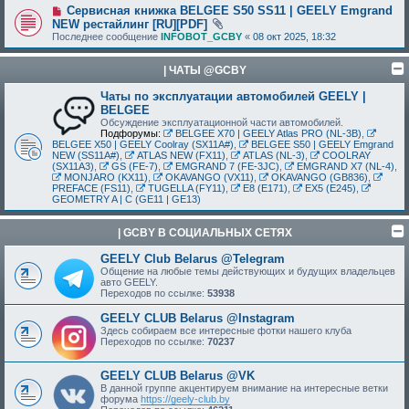
Сервисная книжка BELGEE S50 SS11 | GEELY Emgrand
NEW рестайлинг [RU][PDF]
Последнее сообщение
INFOBOT_GCBY
«
08 окт 2025, 18:32
| ЧАТЫ @GCBY
Чаты по эксплуатации автомобилей GEELY |
BELGEE
Обсуждение эксплуатационной части автомобилей.
Подфорумы:
BELGEE X70 | GEELY Atlas PRO (NL-3B)
,
BELGEE X50 | GEELY Coolray (SX11A#)
,
BELGEE S50 | GEELY Emgrand
NEW (SS11A#)
,
ATLAS NEW (FX11)
,
ATLAS (NL-3)
,
COOLRAY
(SX11A3)
,
GS (FE-7)
,
EMGRAND 7 (FE-3JC)
,
EMGRAND X7 (NL-4)
,
MONJARO (KX11)
,
OKAVANGO (VX11)
,
OKAVANGO (GB836)
,
PREFACE (FS11)
,
TUGELLA (FY11)
,
E8 (E171)
,
EX5 (E245)
,
GEOMETRY A | C (GE11 | GE13)
| GCBY В СОЦИАЛЬНЫХ СЕТЯХ
GEELY Club Belarus @Telegram
Общение на любые темы действующих и будущих владельцев
авто GEELY.
Переходов по ссылке:
53938
GEELY CLUB Belarus @Instagram
Здесь собираем все интересные фотки нашего клуба
Переходов по ссылке:
70237
GEELY CLUB Belarus @VK
В данной группе акцентируем внимание на интересные ветки
форума
https://geely-club.by