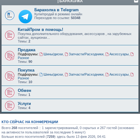
| БАРАХОЛКА
Барахолка в Tеlegram
Купи/продай в режиме онлайн
Переходов по ссылке:
50348
КитайПром в помощь!
Покупка дополнительного оборудования, аксессуаров , на зарубежных
сайтах, аукционах...
Темы:
2
Продажа
Подфорумы:
Шины/диски
,
Запчасти/Расходники
,
Аксессуары
,
Разное
Темы:
90
Покупка
Подфорумы:
Шины/диски
,
Запчасти/Расходники
,
Аксессуары
,
Разное
Темы:
10
Обмен
Темы:
1
Услуги
Темы:
4
КТО СЕЙЧАС НА КОНФЕРЕНЦИИ
Всего
268
посетителей :: 1 зарегистрированный, 0 скрытых и 267 гостей (основано
на активности пользователей за последние 5 минут)
Больше всего посетителей (
7259
) здесь было 13 фев 2026, 04:41