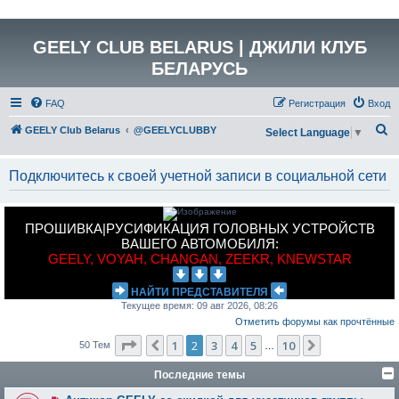
GEELY CLUB BELARUS | ДЖИЛИ КЛУБ
БЕЛАРУСЬ
FAQ
Регистрация
Вход
П
GEELY Club Belarus
@GEELYCLUBBY
Select Language
▼
о
и
Подключитесь к своей учетной записи в социальной сети
с
к
ПРОШИВКА|РУСИФИКАЦИЯ ГОЛОВНЫХ УСТРОЙСТВ
ВАШЕГО АВТОМОБИЛЯ:
GEELY, VOYAH, CHANGAN, ZEEKR, KNEWSTAR
НАЙТИ ПРЕДСТАВИТЕЛЯ
Текущее время: 09 авг 2026, 08:26
Отметить форумы как прочтённые
Страница
2
из
10
1
2
3
4
5
10
Пред.
След.
50 Тем
…
Последние темы