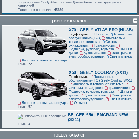
энциклопедия Geely Atlas: все для Джили Атлас от инструкций до
запчастей
Переходов по ссылке:
45639
| BELGEE КАТАЛОГ
X70 | GEELY ATLAS PRO (NL-3B)
Подфорумы:
Новости
,
Техническое
обслуживание (ТО)
,
Двигатель и
топливная система
,
Система
охлаждения
,
Трансмиссия
,
Подвеска, рулевое, тормоза
,
Шины и
диски
,
Кузов и салон
,
Электрика и
электрооборудование
,
Свет и оптика
,
Дополнительные аксессуары
Темы:
22
X50 | GEELY COOLRAY (SX11)
Подфорумы:
Техническое
обслуживание (ТО) Geely Coolray SX-11
,
Двигатель и топливная система
,
Система охлаждения
,
Трансмиссия
,
Подвеска, рулевое, тормоза
,
Шины и
диски
,
Кузов и салон
,
Электрика и
электрооборудование
,
Свет и оптика
,
Дополнительные аксессуары
,
Отзывы
Темы:
87
BELGEE S50 | EMGRAND NEW
(SS11)
Темы:
8
| GEELY КАТАЛОГ