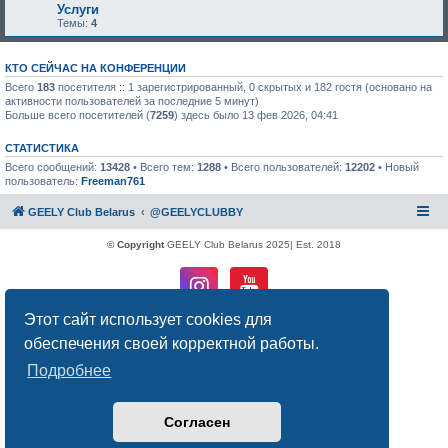
Услуги
Темы:
4
КТО СЕЙЧАС НА КОНФЕРЕНЦИИ
Всего
183
посетителя :: 1 зарегистрированный, 0 скрытых и 182 гостя (основано на
активности пользователей за последние 5 минут)
Больше всего посетителей (
7259
) здесь было 13 фев 2026, 04:41
СТАТИСТИКА
Всего сообщений:
13428
• Всего тем:
1288
• Всего пользователей:
12202
• Новый
пользователь:
Freeman761
GEELY Club Belarus
@GEELYCLUBBY
© Copyright
GEELY Club Belarus 2025| Est. 2018
Этот сайт использует cookies для
Создано на основе
phpBB
® Forum Software © phpBB Limited
обеспечения своей корректной работы.
Русская поддержка phpBB
Конфиденциальность
|
Правила
Подробнее
Согласен