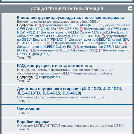
| ОБЩАЯ ТЕХНИЧЕСКАЯ ИНФОРМАЦИЯ
Книги, инструкции, руководства, полезные материалы
Всякие полезности для владелцев автомобили GEELY
Подфорумы:
Документация по GEELY Atlas (NL-3)
,
Документация по
GEELY Atlas PRO (NL-3B) / BELGEE X70
,
Документация по GEELY Atlas
NEW (FX11)
,
Документация по GEELY Coolray NEW (SX11) Restyling
,
Документация по GEELY Coolray (SX11) / BELGEE X50
,
Документация
по GEELY Emgrand 7 (FE-3JC)
,
Документация по GEELY Emgrand NEW
(SS11) / BELGEE S50
,
Документация по GEELY Emgrand X7 (NL-4)
,
Документация по GEELY Galaxy E8
,
Документация по GEELY Monjaro
(KX11)
,
Документация по GEELY Okavango (VX11)
,
Документация по
GEELY Tugella (FY11)
Темы:
70
FAQ, инструкции, отчеты, фотоотчеты
Инструкции, отчеты и фотоотчеты пользователей по ремонту и
обслуживанию автомобилей GEELY. Решение общих проблем
Подфорум:
Бортжурналы
Темы:
17
Двигатели внутреннего сгорания (JLD-4G20, JLD-4G24,
JLE-4G18TD, JLC-4G15, JLC-4G18)
Обсужаем ДВС устанавливаемые на автомобили GEELY
Темы:
1
Чип-тюнинг
Темы:
1
Коробки передач
Обсужаем МКПП/АКПП/CVT устанавливаемые на автомобили GEELY
Темы:
5