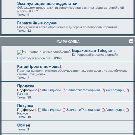
Эксплуатационные недостатки
Обсуждаем недостатки, выявленные при эксплуатации автомобилей
марки GEELY
Темы:
6
Гарантийные случаи
Обсуждаем в ветке обращения к дилерам по вопросам гарантии
Темы:
13
| БАРАХОЛКА
Барахолка в Tеlegram
Купи/продай в режиме онлайн
Переходов по ссылке:
50369
КитайПром в помощь!
Покупка дополнительного оборудования, аксессуаров , на зарубежных
сайтах, аукционах...
Темы:
2
Продажа
Подфорумы:
Шины/диски
,
Запчасти/Расходники
,
Аксессуары
,
Разное
Темы:
90
Покупка
Подфорумы:
Шины/диски
,
Запчасти/Расходники
,
Аксессуары
,
Разное
Темы:
10
Обмен
Темы:
1