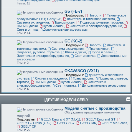
Темы:
15
GS (FE-7)
Подфорумы:
Новости
,
Техническое
обслуживание (ТО) Geely GS
,
Двигатель и топливная система
,
Система охлаждения
,
Трансмиссия
,
Подвеска, рулевое, тормоза
,
Шины и диски
,
Кузов и салон
,
Электрика и электрооборудование
,
Свет и оптика
,
Дополнительные аксессуары
Темы:
14
GE (KC-2)
Подфорумы:
Новости
,
Двигатель и
топливная система
,
Система охлаждения
,
Трансмиссия
,
Подвеска, рулевое, тормоза
,
Шины и диски
,
Кузов и салон
,
Электрика и электрооборудование
,
Свет и оптика
,
Дополнительные
аксессуары
Темы:
2
OKAVANGO (VX11)
Подфорумы:
Двигатель и топливная
система
,
Система охлаждения
,
Трансмиссия
,
Подвеска, рулевое,
тормоза
,
Шины и диски
,
Кузов и салон
,
Электрика и
электрооборудование
,
Свет и оптика
,
Дополнительные аксессуары
Темы:
4
| ДРУГИЕ МОДЕЛИ GEELY
Модели снятые с производства
Обсуждение предыдущих поколений
моделей
Подфорумы:
GEELY Emgrand X7 (NL-1)
,
GEELY Emgrand GT
,
GEELY LC Cross (GX2)
,
GEELY SC7
,
GEELY MK
,
GEELY MK Cross
,
GEELY CK
Темы:
22