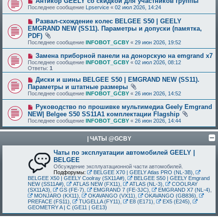
Антикор GEELY со скидкой для участников группы
Последнее сообщение
Lpservice
«
02 июл 2026, 14:24
Развал-схождение колес BELGEE S50 | GEELY
EMGRAND NEW (SS11). Параметры и допуски (памятка,
PDF)
Последнее сообщение
INFOBOT_GCBY
«
29 июн 2026, 19:52
Замена приборной панели на донорскую на emgrand x7
Последнее сообщение
INFOBOT_GCBY
«
02 июл 2026, 08:12
Ответы:
1
Диски и шины BELGEE S50 | EMGRAND NEW (SS11).
Параметры и штатные размеры
Последнее сообщение
INFOBOT_GCBY
«
26 июн 2026, 14:52
Руководство по прошивке мультимедиа Geely Emgrand
NEW| Belgee S50 SS11A1 комплектации Flagship
Последнее сообщение
INFOBOT_GCBY
«
26 июн 2026, 14:44
| ЧАТЫ @GCBY
Чаты по эксплуатации автомобилей GEELY |
BELGEE
Обсуждение эксплуатационной части автомобилей.
Подфорумы:
BELGEE X70 | GEELY Atlas PRO (NL-3B)
,
BELGEE X50 | GEELY Coolray (SX11A#)
,
BELGEE S50 | GEELY Emgrand
NEW (SS11A#)
,
ATLAS NEW (FX11)
,
ATLAS (NL-3)
,
COOLRAY
(SX11A3)
,
GS (FE-7)
,
EMGRAND 7 (FE-3JC)
,
EMGRAND X7 (NL-4)
,
MONJARO (KX11)
,
OKAVANGO (VX11)
,
OKAVANGO (GB836)
,
PREFACE (FS11)
,
TUGELLA (FY11)
,
E8 (E171)
,
EX5 (E245)
,
GEOMETRY A | C (GE11 | GE13)