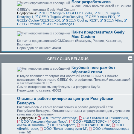
Блог разработчиков
Анонс новых возможностей ГУ Вашего
GEELY от команды Geely Mod Custom
Подфорумы:
GEELY Monjaro
,
GEELY Tugella
,
GEELY Tugella
Restyling 1
,
GEELY Tugella WhiteRestyling
,
GEELY Atlas PRO
,
GEELY Coolray/BELGEE X50
,
GEELY Coolray REST
,
GEELY Atlas
,
GEELY Preface
,
GEELY Okavango L
Найти представителя Geely
Mod Custom
Контакты представителей GMCustom (Беларусь, Россия, Казахстан,
Киргизия)
Переходов по ссылке:
38768
| GEELY CLUB BELARUS
Клубный телеграм-бот
обратной связи
В Клубе появился телеграм бот обратной связи. С ним вы можете
поделиться: Новостями о GEELY; Фотографиями; Полезной информацией
о эксплуатации GEELY.
Самое интересное мы опубликуем на ресурсах Клуба.
Переходов по ссылке:
40082
Отзывы о работе дилерских центров Республики
Беларусь
Рассказываем о своих впечатлениях о работе дилерской сети
Республики Беларусь. Оставляем отзывы и предложения для улучшения
качества обслуживания.
Подфорумы:
ООО "Мотор Автоград"
,
ООО «Атлант-М Технологии»
,
ООО “Лакшери Моторс Плюс”
,
ООО «РЕДМОТОРС»
,
ООО
«БелАВТОномия»
,
ООО "Альфорт"
,
ООО "АВТОНОВА"
,
ООО
«ДжиМоторс»
,
ООО "Белавтоспецгрупп-М"
,
ООО «Могилевмоторс»
Темы:
52