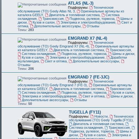
ATLAS (NL-3)
Подфорумы:
Техническое
обслуживание (ТО) Geely Atlas NL 3
,
Оригинальные артикулы из
каталога GEELY
,
Двигатель и топливная система
,
Система
охлаждения
,
Трансмиссия
,
Подвеска, рулевое, тормоза
,
Шины и
диски
,
Кузов и салон
,
Электрика и электрооборудование
,
Свет и
оптика
,
Дополнительные аксессуары
,
Отзывы
Темы:
283
EMGRAND X7 (NL-4)
Подфорумы:
Техническое
обслуживание (ТО) Geely Emgrand X7 (NL-4)
,
Оригинальные артикулы
из каталога GEELY
,
Двигатель и топливная система
,
Трансмиссия
,
Система охлаждения
,
Подвеска, рулевое, тормоза
,
Шины и диски
,
Кузов и салон
,
Электрика и электрооборудование
,
Доработки
мультимедиа
,
Свет и оптика
,
Дополнительные аксессуары
,
Отзывы
Темы:
206
EMGRAND 7 (FE-3JC)
Подфорумы:
Техническое
обслуживание (ТО) Geely Emgrand 7 (FE-3)
,
Оригинальные артикулы
из каталога GEELY
,
Двигатель и топливная система
,
Трансмиссия
,
Система охлаждения
,
Подвеска, рулевое, тормоза
,
Кузов и салон
,
Электрика и электрооборудование
,
Свет и оптика
,
Шины и диски
,
Дополнительные аксессуары
,
Отзывы
Темы:
50
TUGELLA (FY11)
Подфорумы:
Новости
,
Техническое
обслуживание (ТО) Geely Tugella (FY11)
,
Двигатель и топливная система
,
Система охлаждения
,
Трансмиссия
,
Подвеска, рулевое, тормоза
,
Шины и
диски
,
Кузов и салон
,
Электрика и
электрооборудование
,
Дополнительные аксессуары