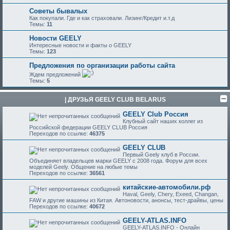
Советы бывалых
Как покупали. Где и как страховали. Лизинг/Кредит и.т.д
Темы:
11
Новости GEELY
Интересные новости и факты о GEELY
Темы:
123
Предложения по организации работы сайта
Ждем предложений
Темы:
5
| ДРУЗЬЯ GEELY CLUB BELARUS
GEELY Club Россия
Клубный сайт наших коллег из
Российской федерации GEELY CLUB Россия
Переходов по ссылке:
46375
GEELY CLUB
Первый Geely клуб в России.
Объединяет владельцев марки GEELY с 2008 года. Форум для всех
моделей Geely. Общение на любые темы
Переходов по ссылке:
36561
китайские-автомобили.рф
Haval, Geely, Chery, Exeed, Changan,
FAW и другие машины из Китая. Автоновости, анонсы, тест-драйвы, цены
Переходов по ссылке:
40672
GEELY-ATLAS.INFO
GEELY-ATLAS.INFO - Онлайн