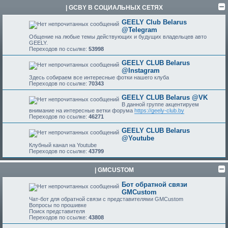
| GCBY В СОЦИАЛЬНЫХ СЕТЯХ
GEELY Club Belarus
@Telegram
Общение на любые темы действующих и будущих владельцев авто
GEELY.
Переходов по ссылке:
53998
GEELY CLUB Belarus
@Instagram
Здесь собираем все интересные фотки нашего клуба
Переходов по ссылке:
70343
GEELY CLUB Belarus @VK
В данной группе акцентируем
внимание на интересные ветки форума
https://geely-club.by
Переходов по ссылке:
46271
GEELY CLUB Belarus
@Youtube
Клубный канал на Youtube
Переходов по ссылке:
43799
| GMCUSTOM
Бот обратной связи
GMCustom
Чат-бот для обратной связи с представителями GMCustom
Вопросы по прошивке
Поиск представителя
Переходов по ссылке:
43808