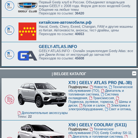
Первый Geely клуб в России. Объединяет владельцев
марки GEELY с 2008 года. Форум для всех моделей Geely.
Общение на любые темы
Переходов по ссылке:
36420
китайские-автомобили.рф
Haval, Geely, Chery, Exeed, Changan, FAW и другие машины
из Китая. Автоновости, анонсы, тест-драйвы, цены
Переходов по ссылке:
40653
GEELY-ATLAS.INFO
GEELY-ATLAS.INFO - Онлайн энциклопедия Geely Atlas: все
для Джили Атлас от инструкций до запчастей
Переходов по ссылке:
45608
| BELGEE КАТАЛОГ
X70 | GEELY ATLAS PRO (NL-3B)
Подфорумы:
Новости
,
Техническое
обслуживание (ТО)
,
Двигатель и
топливная система
,
Система
охлаждения
,
Трансмиссия
,
Подвеска, рулевое, тормоза
,
Шины и
диски
,
Кузов и салон
,
Электрика и
электрооборудование
,
Свет и оптика
,
Дополнительные аксессуары
Темы:
22
X50 | GEELY COOLRAY (SX11)
Подфорумы:
Техническое
обслуживание (ТО) Geely Coolray SX-11
,
Двигатель и топливная система
,