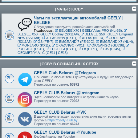
| ЧАТЫ @GCBY
Чаты по эксплуатации автомобилей GEELY |
BELGEE
Обсуждение эксплуатационной части автомобилей.
Подфорумы:
BELGEE X70 | GEELY Atlas PRO (NL-3B)
,
BELGEE X50 | GEELY Coolray (SX11A#)
,
BELGEE S50 | GEELY Emgrand
NEW (SS11A#)
,
ATLAS NEW (FX11)
,
ATLAS (NL-3)
,
COOLRAY
(SX11A3)
,
GS (FE-7)
,
EMGRAND 7 (FE-3JC)
,
EMGRAND X7 (NL-4)
,
MONJARO (KX11)
,
OKAVANGO (VX11)
,
OKAVANGO (GB836)
,
PREFACE (FS11)
,
TUGELLA (FY11)
,
E8 (E171)
,
EX5 (E245)
,
GEOMETRY A | C (GE11 | GE13)
| GCBY В СОЦИАЛЬНЫХ СЕТЯХ
GEELY Club Belarus @Telegram
Общение на любые темы действующих и будущих владельцев
авто GEELY.
Переходов по ссылке:
53972
GEELY CLUB Belarus @Instagram
Здесь собираем все интересные фотки нашего клуба
Переходов по ссылке:
70292
GEELY CLUB Belarus @VK
В данной группе акцентируем внимание на интересные ветки
форума
https://geely-club.by
Переходов по ссылке:
46243
GEELY CLUB Belarus @Youtube
Клубный канал на Youtube