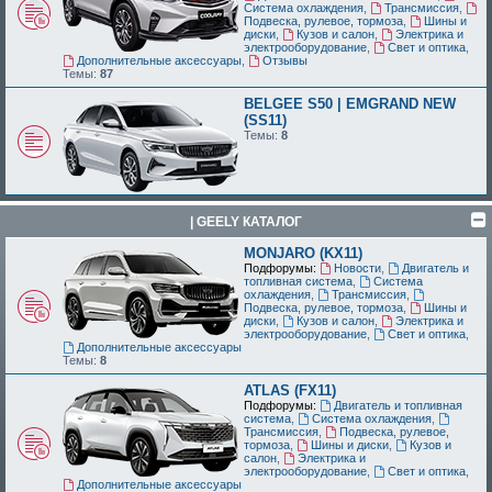
Система охлаждения
,
Трансмиссия
,
Подвеска, рулевое, тормоза
,
Шины и
диски
,
Кузов и салон
,
Электрика и
электрооборудование
,
Свет и оптика
,
Дополнительные аксессуары
,
Отзывы
Темы:
87
BELGEE S50 | EMGRAND NEW
(SS11)
Темы:
8
| GEELY КАТАЛОГ
MONJARO (KX11)
Подфорумы:
Новости
,
Двигатель и
топливная система
,
Система
охлаждения
,
Трансмиссия
,
Подвеска, рулевое, тормоза
,
Шины и
диски
,
Кузов и салон
,
Электрика и
электрооборудование
,
Свет и оптика
,
Дополнительные аксессуары
Темы:
8
ATLAS (FX11)
Подфорумы:
Двигатель и топливная
система
,
Система охлаждения
,
Трансмиссия
,
Подвеска, рулевое,
тормоза
,
Шины и диски
,
Кузов и
салон
,
Электрика и
электрооборудование
,
Свет и оптика
,
Дополнительные аксессуары