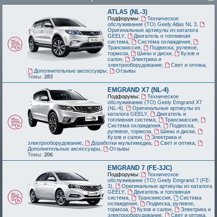
ATLAS (NL-3)
Подфорумы:
Техническое
обслуживание (ТО) Geely Atlas NL 3
,
Оригинальные артикулы из каталога
GEELY
,
Двигатель и топливная
система
,
Система охлаждения
,
Трансмиссия
,
Подвеска, рулевое,
тормоза
,
Шины и диски
,
Кузов и
салон
,
Электрика и
электрооборудование
,
Свет и оптика
,
Дополнительные аксессуары
,
Отзывы
Темы:
283
EMGRAND X7 (NL-4)
Подфорумы:
Техническое
обслуживание (ТО) Geely Emgrand X7
(NL-4)
,
Оригинальные артикулы из
каталога GEELY
,
Двигатель и
топливная система
,
Трансмиссия
,
Система охлаждения
,
Подвеска,
рулевое, тормоза
,
Шины и диски
,
Кузов и салон
,
Электрика и
электрооборудование
,
Доработки мультимедиа
,
Свет и оптика
,
Дополнительные аксессуары
,
Отзывы
Темы:
206
EMGRAND 7 (FE-3JC)
Подфорумы:
Техническое
обслуживание (ТО) Geely Emgrand 7 (FE-
3)
,
Оригинальные артикулы из каталога
GEELY
,
Двигатель и топливная
система
,
Трансмиссия
,
Система
охлаждения
,
Подвеска, рулевое,
тормоза
,
Кузов и салон
,
Электрика и
электрооборудование
,
Свет и оптика
,