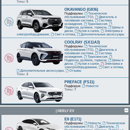
Темы:
5
OKAVANGO (G836)
Подфорумы:
Техническое
обслуживание (ТО)
,
Двигатель и
топливная система
,
Система
охлаждения
,
Трансмиссия
,
Подвеска, рулевое, тормоза
,
Шины и
диски
,
Кузов и салон
,
Электрика и
электрооборудование
,
Свет и оптика
,
Дополнительные аксессуары
COOLRAY (SX11A3)
Подфорумы:
Техническое
обслуживание (ТО)
,
Двигатель и
топливная система
,
Система
охлаждения
,
Трансмиссия
,
Подвеска, рулевое, тормоза
,
Шины и
диски
,
Кузов и салон
,
Электрика и
электрооборудование
,
Свет и оптика
,
Дополнительные аксессуары
,
Отзывы
Темы:
2
PREFACE (FS11)
Подфорум:
Новости
Темы:
7
| GEELY EV
E8 (E171)
Подфорумы:
Новости
,
Техническое
обслуживание (ТО)
,
Двигатель
,
Подвеска, рулевое, тормоза
,
Шины и