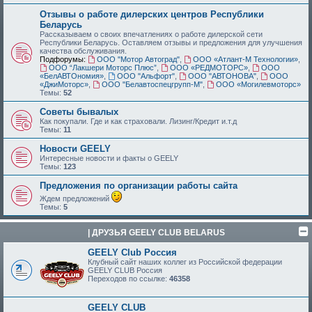
Отзывы о работе дилерских центров Республики
Беларусь
Рассказываем о своих впечатлениях о работе дилерской сети
Республики Беларусь. Оставляем отзывы и предложения для улучшения
качества обслуживания.
Подфорумы:
ООО "Мотор Автоград"
,
ООО «Атлант-М Технологии»
,
ООО “Лакшери Моторс Плюс”
,
ООО «РЕДМОТОРС»
,
ООО
«БелАВТОномия»
,
ООО "Альфорт"
,
ООО "АВТОНОВА"
,
ООО
«ДжиМоторс»
,
ООО "Белавтоспецгрупп-М"
,
ООО «Могилевмоторс»
Темы:
52
Советы бывалых
Как покупали. Где и как страховали. Лизинг/Кредит и.т.д
Темы:
11
Новости GEELY
Интересные новости и факты о GEELY
Темы:
123
Предложения по организации работы сайта
Ждем предложений
Темы:
5
| ДРУЗЬЯ GEELY CLUB BELARUS
GEELY Club Россия
Клубный сайт наших коллег из Российской федерации
GEELY CLUB Россия
Переходов по ссылке:
46358
GEELY CLUB