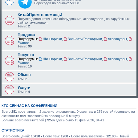
Переходов по ссылке:
50358
КитайПром в помощь!
Покупка дополнительного оборудования, аксессуаров , на зарубежных
сайтах, аукционах...
Темы:
2
Продажа
Подфорумы:
Шины/диски
,
Запчасти/Расходники
,
Аксессуары
,
Разное
Темы:
90
Покупка
Подфорумы:
Шины/диски
,
Запчасти/Расходники
,
Аксессуары
,
Разное
Темы:
10
Обмен
Темы:
1
Услуги
Темы:
4
КТО СЕЙЧАС НА КОНФЕРЕНЦИИ
Всего
281
посетитель :: 2 зарегистрированных, 0 скрытых и 279 гостей (основано на
активности пользователей за последние 5 минут)
Больше всего посетителей (
7259
) здесь было 13 фев 2026, 04:41
СТАТИСТИКА
Всего сообщений:
13428
• Всего тем:
1288
• Всего пользователей:
12198
• Новый