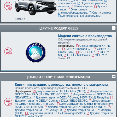
Трансмиссия
,
Подвеска, рулевое,
тормоза
,
Шины и диски
,
Кузов и
салон
,
Электрика и
электрооборудование
,
Свет и оптика
,
Дополнительные аксессуары
Темы:
4
| ДРУГИЕ МОДЕЛИ GEELY
Модели снятые с производства
Обсуждение предыдущих поколений
моделей
Подфорумы:
GEELY Emgrand X7 (NL-
1)
,
GEELY Emgrand GT
,
GEELY LC
Cross (GX2)
,
GEELY SC7
,
GEELY
MK
,
GEELY MK Cross
,
GEELY CK
Темы:
22
| ОБЩАЯ ТЕХНИЧЕСКАЯ ИНФОРМАЦИЯ
Книги, инструкции, руководства, полезные материалы
Всякие полезности для владелцев автомобили GEELY
Подфорумы:
Документация по GEELY Atlas (NL-3)
,
Документация по
GEELY Atlas PRO (NL-3B) / BELGEE X70
,
Документация по GEELY Atlas
NEW (FX11)
,
Документация по GEELY Coolray NEW (SX11) Restyling
,
Документация по GEELY Coolray (SX11) / BELGEE X50
,
Документация
по GEELY Emgrand 7 (FE-3JC)
,
Документация по GEELY Emgrand NEW
(SS11) / BELGEE S50
,
Документация по GEELY Emgrand X7 (NL-4)
,
Документация по GEELY Galaxy E8
,
Документация по GEELY Monjaro
(KX11)
,
Документация по GEELY Okavango (VX11)
,
Документация по
GEELY Tugella (FY11)