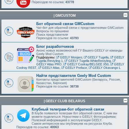
Переходов по ссылке:
43778
| GMCUSTOM
Бот обратной связи GMCustom
Чат-бот для обратной связи с представителями GMCustom
Вопросы по прошивке
Поиск представителя
Переходов по ссылке:
43793
Блог разработчиков
Анонс новых возможностей ГУ Вашего GEELY от команды
Geely Mod Custom
Подфорумы:
GEELY Monjaro
,
GEELY Tugella
,
GEELY
Tugella Restyling 1
,
GEELY Tugella WhiteRestyling
,
GEELY Atlas PRO
,
GEELY Coolray/BELGEE X50
,
GEELY
Coolray REST
,
GEELY Atlas
,
GEELY Preface
,
GEELY Okavango L
Найти представителя Geely Mod Custom
Контакты представителей GMCustom (Беларусь, Россия,
Казахстан, Киргизия)
Переходов по ссылке:
38738
| GEELY CLUB BELARUS
Клубный телеграм-бот обратной связи
В Клубе появился телеграм бот обратной связи. С ним вы
можете поделиться: Новостями о GEELY; Фотографиями;
Полезной информацией о эксплуатации GEELY.
Самое интересное мы опубликуем на ресурсах Клуба.
Переходов по ссылке:
40063