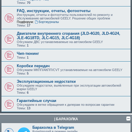
Темы:
70
FAQ, инструкции, отчеты, фотоотчеты
Инструкции, отчеты и фотоотчеты пользователей по ремонту и
обслуживанию автомобилей GEELY. Решение общих проблем
Подфорум:
Бортжурналы
Темы:
17
Двигатели внутреннего сгорания (JLD-4G20, JLD-4G24,
JLE-4G18TD, JLC-4G15, JLC-4G18)
Обсужаем ДВС устанавливаемые на автомобили GEELY
Темы:
1
Чип-тюнинг
Темы:
1
Коробки передач
Обсужаем МКПП/АКПП/CVT устанавливаемые на автомобили GEELY
Темы:
5
Эксплуатационные недостатки
Обсуждаем недостатки, выявленные при эксплуатации автомобилей
марки GEELY
Темы:
6
Гарантийные случаи
Обсуждаем в ветке обращения к дилерам по вопросам гарантии
Темы:
13
| БАРАХОЛКА
Барахолка в Tеlegram
Купи/продай в режиме онлайн