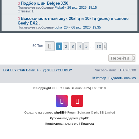
Подбор шин Belgee X50
Последнее сообщение
Fiskal
«
26 июл 2026, 19:15
Ответы:
1
Высокочастотный звук 20кГц и 10кГц (реже) в салоне
Geely EX2
Последнее сообщение
goha_26
«
06 июл 2026, 19:35
Страница
1
из
10
1
2
3
4
5
10
След.
50 Тем
…
Перейти
GEELY Club Belarus
@GEELYCLUBBY
Часовой пояс:
UTC+03:00
Sitemap
Удалить cookies
© Copyright
GEELY Club Belarus 2025| Est. 2018
Создано на основе
phpBB
® Forum Software © phpBB Limited
Русская поддержка phpBB
Конфиденциальность
|
Правила