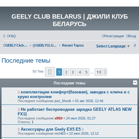
GEELY CLUB BELARUS | ДЖИЛИ КЛУБ
БЕЛАРУСЬ
FAQ
Регистрация
Вход
П
GEELY Club Belarus
@GEELYCLUBBY
Recent Topics
Select Language
▼
о
Последние темы
и
с
Страница
1
из
10
1
2
3
4
5
10
След.
50 Тем
…
к
Последние темы
комплектации комфорт(базовая), заводка с ключа и с
круиз контролем
Последнее сообщение
just_Shurik
«
01 авг 2026, 12:46
Не работает беспроводная зарядка GEELY ATLAS NEW
FX11
Последнее сообщение
xRDI
«
24 июл 2026, 01:27
Ответы:
1
Аксессуары для Geely EX5 E5
Последнее сообщение
mchl53
«
22 июл 2026, 12:12