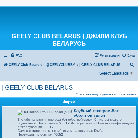
GEELY CLUB BELARUS | ДЖИЛИ КЛУБ
БЕЛАРУСЬ
FAQ
Регистрация
Вход
П
GEELY Club Belarus
@GEELYCLUBBY
| GEELY CLUB BELARUS
о
Select Language
▼
и
| GEELY CLUB BELARUS
с
к
Отметить подфорумы как прочтённые
Форум
Клубный телеграм-бот
обратной связи
В Клубе появился телеграм бот обратной связи. С ним вы можете
поделиться: Новостями о GEELY; Фотографиями; Полезной информацией
о эксплуатации GEELY.
Самое интересное мы опубликуем на ресурсах Клуба.
Переходов по ссылке:
40052