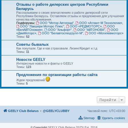
Отзывы о работе дилерских центров Республики
Беларусь
Рассказываем о своих впечатлениях о работе дилерской сети
Республики Беларусь. Оставляем отзывы и предложения для улучшения
качества обслуживания.
Подфорумы:
ООО "Мотор Автоград"
,
ООО «Атлант-М Технологии»
,
ООО “Лакшери Моторс Плюс”
,
ООО «РЕДМОТОРС»
,
ООО
«БелАВТОномия»
,
ООО "Альфорт"
,
ООО "АВТОНОВА"
,
ООО
«ДжиМоторс»
,
ООО "Белавтоспецгрупп-М"
,
ООО «Могилевмоторс»
Темы:
52
Советы бывалых
Как покупали. Где и как страховали. Лизинг/Кредит и.т.д
Темы:
11
Новости GEELY
Интересные новости и факты о GEELY
Темы:
123
Предложения по организации работы сайта
Ждем предложений
Темы:
5
Перейти
GEELY Club Belarus
@GEELYCLUBBY
Часовой пояс:
UTC+03:00
Sitemap
Удалить cookies
© Copyright
GEELY Club Belarus 2025| Est. 2018