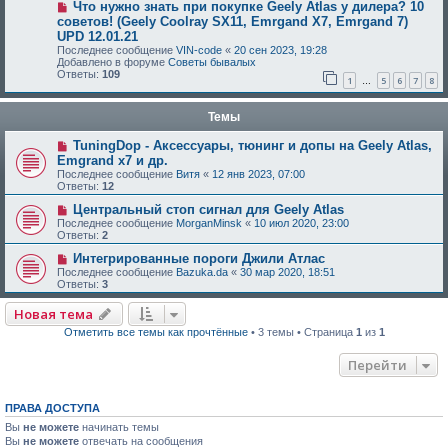
Что нужно знать при покупке Geely Atlas у дилера? 10
советов! (Geely Coolray SX11, Emrgand X7, Emrgand 7)
UPD 12.01.21
Последнее сообщение
VIN-code
«
20 сен 2023, 19:28
Добавлено в форуме
Советы бывалых
Ответы:
109
1
5
6
7
8
…
Темы
TuningDop - Аксессуары, тюнинг и допы на Geely Atlas,
Emgrand x7 и др.
Последнее сообщение
Витя
«
12 янв 2023, 07:00
Ответы:
12
Центральный cтоп сигнал для Geely Atlas
Последнее сообщение
MorganMinsk
«
10 июл 2020, 23:00
Ответы:
2
Интегрированные пороги Джили Атлаc
Последнее сообщение
Bazuka.da
«
30 мар 2020, 18:51
Ответы:
3
Новая тема
Отметить все темы как прочтённые
• 3 темы • Страница
1
из
1
Перейти
ПРАВА ДОСТУПА
Вы
не можете
начинать темы
Вы
не можете
отвечать на сообщения