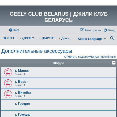
GEELY CLUB BELARUS | ДЖИЛИ КЛУБ
БЕЛАРУСЬ
FAQ
Регистрация
Вход
П
GEELY Club Belarus
@GEELYCLUBBY
| ПАРТНЕРЫ КЛУБА
Дополнительные аксессуары
Select Language
▼
о
Дополнительные аксессуары
и
Отметить подфорумы как прочтённые
с
Форум
к
г. Минск
Темы:
4
г. Брест
Темы:
1
г. Витебск
Темы:
1
г. Гродно
г. Гомель