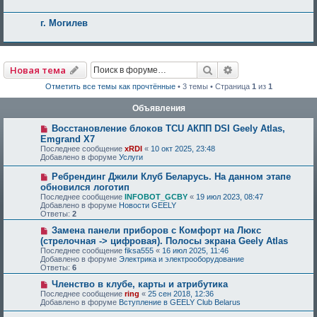
г. Могилев
Поиск
Расширенный по
Новая тема
Отметить все темы как прочтённые
• 3 темы • Страница
1
из
1
Объявления
Восстановление блоков TCU АКПП DSI Geely Atlas,
Emgrand X7
Последнее сообщение
xRDI
«
10 окт 2025, 23:48
Добавлено в форуме
Услуги
Ребрендинг Джили Клуб Беларусь. На данном этапе
обновился логотип
Последнее сообщение
INFOBOT_GCBY
«
19 июл 2023, 08:47
Добавлено в форуме
Новости GEELY
Ответы:
2
Замена панели приборов с Комфорт на Люкс
(стрелочная -> цифровая). Полосы экрана Geely Atlas
Последнее сообщение
fiksa555
«
16 июл 2025, 11:46
Добавлено в форуме
Электрика и электрооборудование
Ответы:
6
Членство в клубе, карты и атрибутика
Последнее сообщение
ring
«
25 сен 2018, 12:36
Добавлено в форуме
Вступление в GEELY Club Belarus