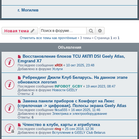
г. Могилев
Поиск
Расширенный по
Новая тема
Отметить все темы как прочтённые
• 3 темы • Страница
1
из
1
Объявления
Восстановление блоков TCU АКПП DSI Geely Atlas,
Emgrand X7
Последнее сообщение
xRDI
«
10 окт 2025, 23:48
Добавлено в форуме
Услуги
Ребрендинг Джили Клуб Беларусь. На данном этапе
обновился логотип
Последнее сообщение
INFOBOT_GCBY
«
19 июл 2023, 08:47
Добавлено в форуме
Новости GEELY
Ответы:
2
Замена панели приборов с Комфорт на Люкс
(стрелочная -> цифровая). Полосы экрана Geely Atlas
Последнее сообщение
fiksa555
«
16 июл 2025, 11:46
Добавлено в форуме
Электрика и электрооборудование
Ответы:
6
Членство в клубе, карты и атрибутика
Последнее сообщение
ring
«
25 сен 2018, 12:36
Добавлено в форуме
Вступление в GEELY Club Belarus