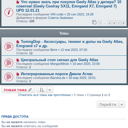
Что нужно знать при покупке Geely Atlas у дилера? 10
советов! (Geely Coolray SX11, Emrgand X7, Emrgand 7)
UPD 12.01.21
Последнее сообщение
VIN-code
«
20 сен 2023, 19:28
Добавлено в форуме
Советы бывалых
Ответы:
109
1
5
6
7
8
…
Темы
TuningDop - Аксессуары, тюнинг и допы на Geely Atlas,
Emgrand x7 и др.
Последнее сообщение
Витя
«
12 янв 2023, 07:00
Ответы:
12
Центральный cтоп сигнал для Geely Atlas
Последнее сообщение
MorganMinsk
«
10 июл 2020, 23:00
Ответы:
2
Интегрированные пороги Джили Атлаc
Последнее сообщение
Bazuka.da
«
30 мар 2020, 18:51
Ответы:
3
Новая тема
Отметить все темы как прочтённые
• 3 темы • Страница
1
из
1
Перейти
ПРАВА ДОСТУПА
Вы
не можете
начинать темы
Вы
не можете
отвечать на сообщения