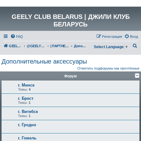
GEELY CLUB BELARUS | ДЖИЛИ КЛУБ
БЕЛАРУСЬ
FAQ
Регистрация
Вход
П
GEELY Club Belarus
@GEELYCLUBBY
| ПАРТНЕРЫ КЛУБА
Дополнительные аксессуары
Select Language
▼
о
Дополнительные аксессуары
и
Отметить подфорумы как прочтённые
с
Форум
к
г. Минск
Темы:
4
г. Брест
Темы:
1
г. Витебск
Темы:
1
г. Гродно
г. Гомель