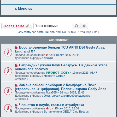
г. Могилев
Поиск
Расширенный по
Новая тема
Отметить все темы как прочтённые
• 0 тем • Страница
1
из
1
Объявления
Восстановление блоков TCU АКПП DSI Geely Atlas,
Emgrand X7
Последнее сообщение
xRDI
«
10 окт 2025, 23:48
Добавлено в форуме
Услуги
Ребрендинг Джили Клуб Беларусь. На данном этапе
обновился логотип
Последнее сообщение
INFOBOT_GCBY
«
19 июл 2023, 08:47
Добавлено в форуме
Новости GEELY
Ответы:
2
Замена панели приборов с Комфорт на Люкс
(стрелочная -> цифровая). Полосы экрана Geely Atlas
Последнее сообщение
fiksa555
«
16 июл 2025, 11:46
Добавлено в форуме
Электрика и электрооборудование
Ответы:
6
Членство в клубе, карты и атрибутика
Последнее сообщение
ring
«
25 сен 2018, 12:36
Добавлено в форуме
Вступление в GEELY Club Belarus