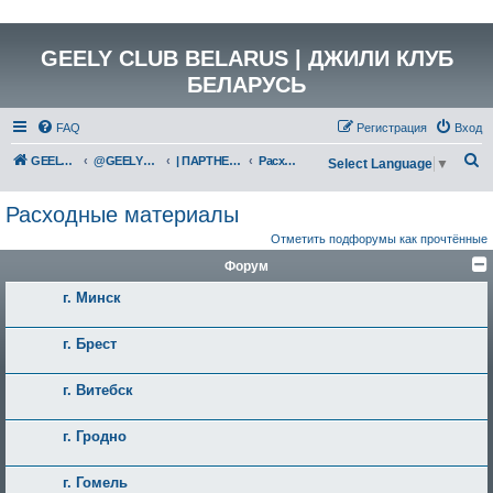
GEELY CLUB BELARUS | ДЖИЛИ КЛУБ
БЕЛАРУСЬ
FAQ
Регистрация
Вход
П
GEELY Club Belarus
@GEELYCLUBBY
| ПАРТНЕРЫ КЛУБА
Расходные материалы
Select Language
▼
о
Расходные материалы
и
Отметить подфорумы как прочтённые
с
Форум
к
г. Минск
г. Брест
г. Витебск
г. Гродно
г. Гомель