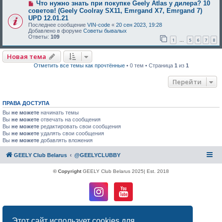
Что нужно знать при покупке Geely Atlas у дилера? 10
советов! (Geely Coolray SX11, Emrgand X7, Emrgand 7)
UPD 12.01.21
Последнее сообщение
VIN-code
«
20 сен 2023, 19:28
Добавлено в форуме
Советы бывалых
Ответы:
109
1
5
6
7
8
…
Новая тема
Отметить все темы как прочтённые
• 0 тем • Страница
1
из
1
Перейти
ПРАВА ДОСТУПА
Вы
не можете
начинать темы
Вы
не можете
отвечать на сообщения
Вы
не можете
редактировать свои сообщения
Вы
не можете
удалять свои сообщения
Вы
не можете
добавлять вложения
GEELY Club Belarus
@GEELYCLUBBY
© Copyright
GEELY Club Belarus 2025| Est. 2018
Создано на основе
phpBB
® Forum Software © phpBB Limited
Этот сайт использует cookies для
Русская поддержка phpBB