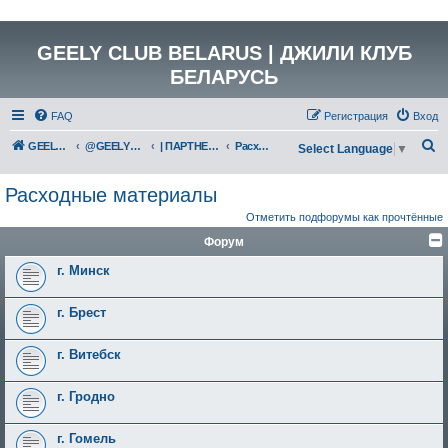
GEELY CLUB BELARUS | ДЖИЛИ КЛУБ
БЕЛАРУСЬ
FAQ
Регистрация
Вход
П
GEELY Club Belarus
@GEELYCLUBBY
| ПАРТНЕРЫ КЛУБА
Расходные материалы
Select Language
▼
о
Расходные материалы
и
Отметить подфорумы как прочтённые
с
Форум
к
г. Минск
г. Брест
г. Витебск
г. Гродно
г. Гомель