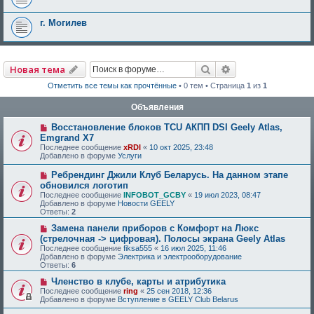
г. Могилев
Поиск
Расширенный по
Новая тема
Отметить все темы как прочтённые
• 0 тем • Страница
1
из
1
Объявления
Восстановление блоков TCU АКПП DSI Geely Atlas,
Emgrand X7
Последнее сообщение
xRDI
«
10 окт 2025, 23:48
Добавлено в форуме
Услуги
Ребрендинг Джили Клуб Беларусь. На данном этапе
обновился логотип
Последнее сообщение
INFOBOT_GCBY
«
19 июл 2023, 08:47
Добавлено в форуме
Новости GEELY
Ответы:
2
Замена панели приборов с Комфорт на Люкс
(стрелочная -> цифровая). Полосы экрана Geely Atlas
Последнее сообщение
fiksa555
«
16 июл 2025, 11:46
Добавлено в форуме
Электрика и электрооборудование
Ответы:
6
Членство в клубе, карты и атрибутика
Последнее сообщение
ring
«
25 сен 2018, 12:36
Добавлено в форуме
Вступление в GEELY Club Belarus