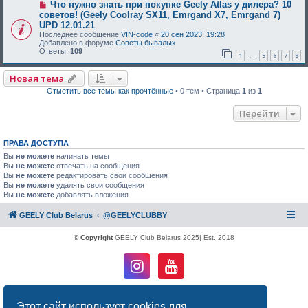
Что нужно знать при покупке Geely Atlas у дилера? 10
советов! (Geely Coolray SX11, Emrgand X7, Emrgand 7)
UPD 12.01.21
Последнее сообщение
VIN-code
«
20 сен 2023, 19:28
Добавлено в форуме
Советы бывалых
Ответы:
109
1
5
6
7
8
…
Новая тема
Отметить все темы как прочтённые
• 0 тем • Страница
1
из
1
Перейти
ПРАВА ДОСТУПА
Вы
не можете
начинать темы
Вы
не можете
отвечать на сообщения
Вы
не можете
редактировать свои сообщения
Вы
не можете
удалять свои сообщения
Вы
не можете
добавлять вложения
GEELY Club Belarus
@GEELYCLUBBY
© Copyright
GEELY Club Belarus 2025| Est. 2018
Создано на основе
phpBB
® Forum Software © phpBB Limited
Этот сайт использует cookies для
Русская поддержка phpBB