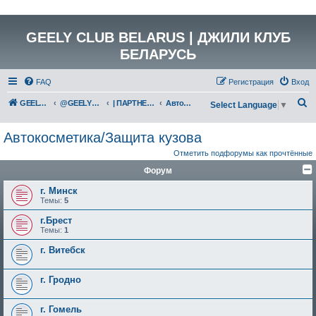
GEELY CLUB BELARUS | ДЖИЛИ КЛУБ
БЕЛАРУСЬ
FAQ
Регистрация
Вход
П
GEELY Club Belarus
@GEELYCLUBBY
| ПАРТНЕРЫ КЛУБА
Автокосметика/Защита кузова
Select Language
▼
о
Автокосметика/Защита кузова
и
Отметить подфорумы как прочтённые
с
Форум
к
г. Минск
Темы:
5
г.Брест
Темы:
1
г. Витебск
г. Гродно
г. Гомель