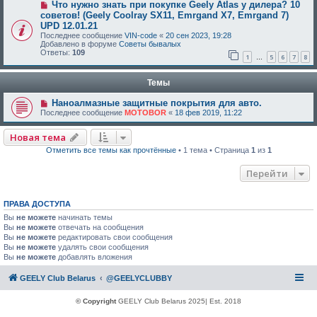
Что нужно знать при покупке Geely Atlas у дилера? 10
советов! (Geely Coolray SX11, Emrgand X7, Emrgand 7)
UPD 12.01.21
Последнее сообщение
VIN-code
«
20 сен 2023, 19:28
Добавлено в форуме
Советы бывалых
Ответы:
109
1
5
6
7
8
…
Темы
Наноалмазные защитные покрытия для авто.
Последнее сообщение
MOTOBOR
«
18 фев 2019, 11:22
Новая тема
Отметить все темы как прочтённые
• 1 тема • Страница
1
из
1
Перейти
ПРАВА ДОСТУПА
Вы
не можете
начинать темы
Вы
не можете
отвечать на сообщения
Вы
не можете
редактировать свои сообщения
Вы
не можете
удалять свои сообщения
Вы
не можете
добавлять вложения
GEELY Club Belarus
@GEELYCLUBBY
© Copyright
GEELY Club Belarus 2025| Est. 2018