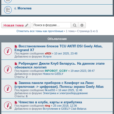
г. Могилев
Поиск
Расширенный по
Новая тема
Отметить все темы как прочтённые
• 1 тема • Страница
1
из
1
Объявления
Восстановление блоков TCU АКПП DSI Geely Atlas,
Emgrand X7
Последнее сообщение
xRDI
«
10 окт 2025, 23:48
Добавлено в форуме
Услуги
Ребрендинг Джили Клуб Беларусь. На данном этапе
обновился логотип
Последнее сообщение
INFOBOT_GCBY
«
19 июл 2023, 08:47
Добавлено в форуме
Новости GEELY
Ответы:
2
Замена панели приборов с Комфорт на Люкс
(стрелочная -> цифровая). Полосы экрана Geely Atlas
Последнее сообщение
fiksa555
«
16 июл 2025, 11:46
Добавлено в форуме
Электрика и электрооборудование
Ответы:
6
Членство в клубе, карты и атрибутика
Последнее сообщение
ring
«
25 сен 2018, 12:36
Добавлено в форуме
Вступление в GEELY Club Belarus