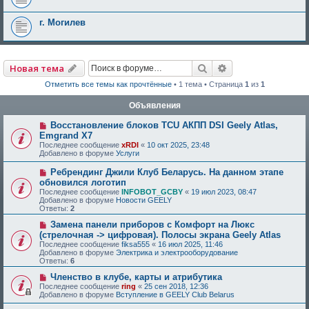
г. Могилев
Поиск
Расширенный по
Новая тема
Отметить все темы как прочтённые
• 1 тема • Страница
1
из
1
Объявления
Восстановление блоков TCU АКПП DSI Geely Atlas,
Emgrand X7
Последнее сообщение
xRDI
«
10 окт 2025, 23:48
Добавлено в форуме
Услуги
Ребрендинг Джили Клуб Беларусь. На данном этапе
обновился логотип
Последнее сообщение
INFOBOT_GCBY
«
19 июл 2023, 08:47
Добавлено в форуме
Новости GEELY
Ответы:
2
Замена панели приборов с Комфорт на Люкс
(стрелочная -> цифровая). Полосы экрана Geely Atlas
Последнее сообщение
fiksa555
«
16 июл 2025, 11:46
Добавлено в форуме
Электрика и электрооборудование
Ответы:
6
Членство в клубе, карты и атрибутика
Последнее сообщение
ring
«
25 сен 2018, 12:36
Добавлено в форуме
Вступление в GEELY Club Belarus