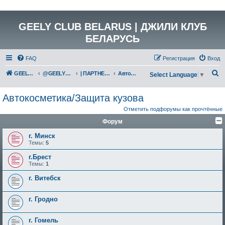
GEELY CLUB BELARUS | ДЖИЛИ КЛУБ
БЕЛАРУСЬ
FAQ
Регистрация
Вход
П
GEELY Club Belarus
@GEELYCLUBBY
| ПАРТНЕРЫ КЛУБА
Автокосметика/Защита кузова
Select Language
▼
о
Автокосметика/Защита кузова
и
Отметить подфорумы как прочтённые
с
Форум
к
г. Минск
Темы:
5
г.Брест
Темы:
1
г. Витебск
г. Гродно
г. Гомель