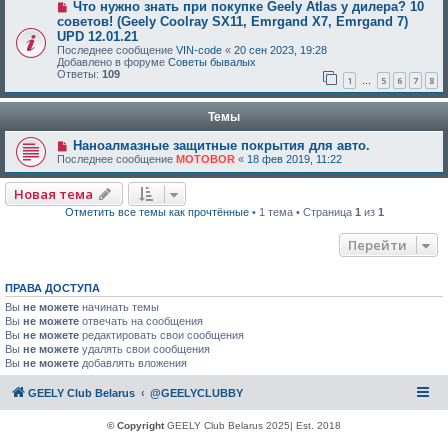
Что нужно знать при покупке Geely Atlas у дилера? 10
советов! (Geely Coolray SX11, Emrgand X7, Emrgand 7)
UPD 12.01.21
Последнее сообщение
VIN-code
«
20 сен 2023, 19:28
Добавлено в форуме
Советы бывалых
Ответы:
109
1
5
6
7
8
…
Темы
Наноалмазные защитные покрытия для авто.
Последнее сообщение
MOTOBOR
«
18 фев 2019, 11:22
Новая тема
Отметить все темы как прочтённые
• 1 тема • Страница
1
из
1
Перейти
ПРАВА ДОСТУПА
Вы
не можете
начинать темы
Вы
не можете
отвечать на сообщения
Вы
не можете
редактировать свои сообщения
Вы
не можете
удалять свои сообщения
Вы
не можете
добавлять вложения
GEELY Club Belarus
@GEELYCLUBBY
© Copyright
GEELY Club Belarus 2025| Est. 2018