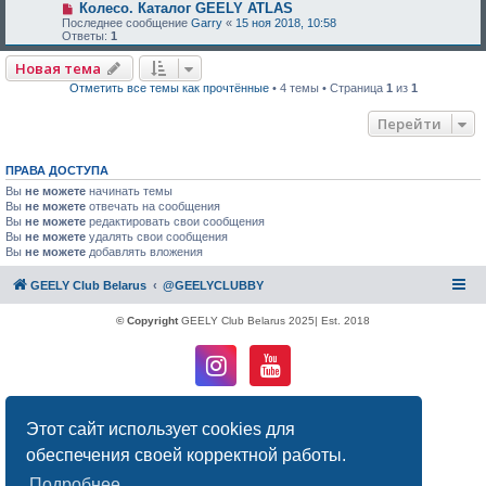
Колесо. Каталог GEELY ATLAS
Последнее сообщение
Garry
«
15 ноя 2018, 10:58
Ответы:
1
Новая тема
Отметить все темы как прочтённые
• 4 темы • Страница
1
из
1
Перейти
ПРАВА ДОСТУПА
Вы
не можете
начинать темы
Вы
не можете
отвечать на сообщения
Вы
не можете
редактировать свои сообщения
Вы
не можете
удалять свои сообщения
Вы
не можете
добавлять вложения
GEELY Club Belarus
@GEELYCLUBBY
© Copyright
GEELY Club Belarus 2025| Est. 2018
Создано на основе
phpBB
® Forum Software © phpBB Limited
Русская поддержка phpBB
Этот сайт использует cookies для
Конфиденциальность
|
Правила
обеспечения своей корректной работы.
Подробнее