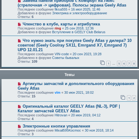
Замена панели приборов с Комфорт на Люкс
(стрелочная -> цифровая). Полосы экрана Geely Atlas
Последнее сообщение
fiksa555
«
16 июл 2025, 11:46
Добавлено в форуме
Электрика и электрооборудование
Ответы:
6
Членство в клубе, карты и атрибутика
Последнее сообщение
ring
«
25 сен 2018, 12:36
Добавлено в форуме
Вступление в GEELY Club Belarus
Что нужно знать при покупке Geely Atlas у дилера? 10
советов! (Geely Coolray SX11, Emrgand X7, Emrgand 7)
UPD 12.01.21
Последнее сообщение
VIN-code
«
20 сен 2023, 19:28
Добавлено в форуме
Советы бывалых
Ответы:
109
1
5
6
7
8
…
Темы
Артикулы запчастей и дополнительного оборудования
Geely Atlas
Последнее сообщение
vlm
«
30 июн 2021, 18:02
Ответы:
15
1
2
Оригинальный каталог GEELY Atlas (NL-3), PDF |
Каталог запчастей GEELY Atlas
Последнее сообщение
Hitrovan
«
20 июн 2019, 04:12
Ответы:
4
Электронные кнопки управления
Последнее сообщение
Mixail595Kocmoc
«
30 ноя 2018, 18:14
Ответы:
3