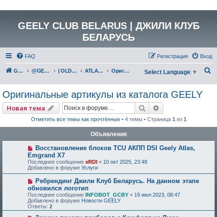
GEELY CLUB BELARUS | ДЖИЛИ КЛУБ
БЕЛАРУСЬ
FAQ
Регистрация
Вход
П
GEELY Club Belarus
@GEELYCLUBBY
| OLD GEELY
ATLAS (NL-3)
Оригинальные артикулы из каталога GEELY
Select Language
▼
о
Оригинальные артикулы из каталога GEELY
и
с
Поиск
Расширенный по
Новая тема
к
Отметить все темы как прочтённые
• 4 темы • Страница
1
из
1
Объявления
Восстановление блоков TCU АКПП DSI Geely Atlas,
Emgrand X7
Последнее сообщение
xRDI
«
10 окт 2025, 23:48
Добавлено в форуме
Услуги
Ребрендинг Джили Клуб Беларусь. На данном этапе
обновился логотип
Последнее сообщение
INFOBOT_GCBY
«
19 июл 2023, 08:47
Добавлено в форуме
Новости GEELY
Ответы:
2