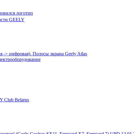
новился логотип
ости GEELY
 -> цифровая). Полосы экрана Geely Atlas
лектрооборудование
 Club Belarus
советов! (Geely Coolray SX11, Emrgand X7, Emrgand 7) UPD 12.01.