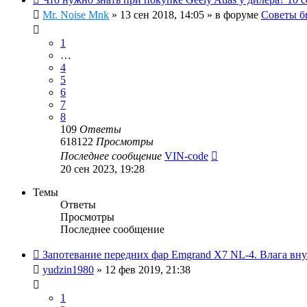
Mr. Noise Mnk
»
13 сен 2018, 14:05
» в форуме
Советы б
1
…
4
5
6
7
8
109
Ответы
618122
Просмотры
Последнее сообщение
VIN-code
20 сен 2023, 19:28
Темы
Ответы
Просмотры
Последнее сообщение
Запотевание передних фар Emgrand X7 NL-4. Влага вну
yudzin1980
»
12 фев 2019, 21:38
1