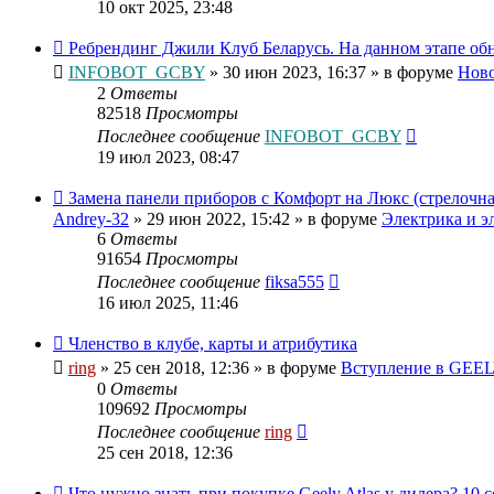
10 окт 2025, 23:48
Ребрендинг Джили Клуб Беларусь. На данном этапе об
INFOBOT_GCBY
»
30 июн 2023, 16:37
» в форуме
Нов
2
Ответы
82518
Просмотры
Последнее сообщение
INFOBOT_GCBY
19 июл 2023, 08:47
Замена панели приборов с Комфорт на Люкс (стрелочная
Andrey-32
»
29 июн 2022, 15:42
» в форуме
Электрика и э
6
Ответы
91654
Просмотры
Последнее сообщение
fiksa555
16 июл 2025, 11:46
Членство в клубе, карты и атрибутика
ring
»
25 сен 2018, 12:36
» в форуме
Вступление в GEELY
0
Ответы
109692
Просмотры
Последнее сообщение
ring
25 сен 2018, 12:36
Что нужно знать при покупке Geely Atlas у дилера? 10 