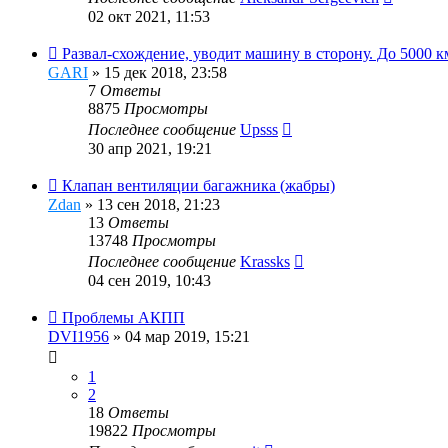
02 окт 2021, 11:53
Развал-схождение, уводит машину в сторону. До 5000 к
GARI
»
15 дек 2018, 23:58
7
Ответы
8875
Просмотры
Последнее сообщение
Upsss
30 апр 2021, 19:21
Клапан вентиляции багажника (жабры)
Zdan
»
13 сен 2018, 21:23
13
Ответы
13748
Просмотры
Последнее сообщение
Krassks
04 сен 2019, 10:43
Проблемы АКПП
DVI1956
»
04 мар 2019, 15:21
1
2
18
Ответы
19822
Просмотры