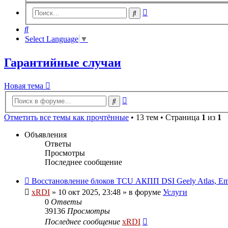
Расширенный
Поиск
поиск
Поиск
Select Language
▼
Гарантийные случаи
Новая тема
Расширенный
Поиск
поиск
Отметить все темы как прочтённые
• 13 тем • Страница
1
из
1
Объявления
Ответы
Просмотры
Последнее сообщение
Восстановление блоков TCU АКПП DSI Geely Atlas, E
xRDI
»
10 окт 2025, 23:48
» в форуме
Услуги
0
Ответы
39136
Просмотры
Последнее сообщение
xRDI