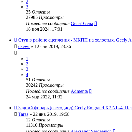
2
3
35
Ответы
27985
Просмотры
Последнее сообщение
Gena1Gena
18 ноя 2024, 17:01
Стук в районе сцепления - МКПП на холостых. Geely At
ckewr
»
12 янв 2019, 23:36
1
2
3
4
51
Ответы
30242
Просмотры
Последнее сообщение
Admenta
24 мар 2022, 11:32
Задний фонарь (светодиод) Geely Emgrand X7 NL-4. Пер
Taras
»
22 янв 2019, 19:58
12
Ответы
11310
Просмотры
Последнее сообщение
Aleksandr Sergeevich