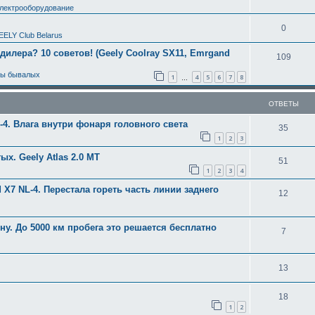
электрооборудование
0
EELY Club Belarus
 дилера? 10 советов! (Geely Coolray SX11, Emrgand
109
ты бывалых
1
4
5
6
7
8
…
ОТВЕТЫ
4. Влага внутри фонаря головного света
35
1
2
3
х. Geely Atlas 2.0 MT
51
1
2
3
4
X7 NL-4. Перестала гореть часть линии заднего
12
ну. До 5000 км пробега это решается бесплатно
7
13
18
1
2