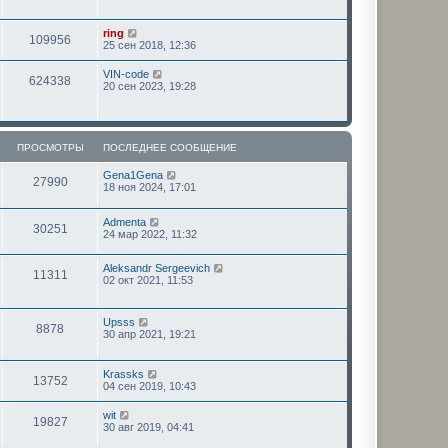
ring
109956
25 сен 2018, 12:36
VIN-code
624338
20 сен 2023, 19:28
ПРОСМОТРЫ
ПОСЛЕДНЕЕ СООБЩЕНИЕ
Gena1Gena
27990
18 ноя 2024, 17:01
Admenta
30251
24 мар 2022, 11:32
Aleksandr Sergeevich
11311
02 окт 2021, 11:53
Upsss
8878
30 апр 2021, 19:21
Krassks
13752
04 сен 2019, 10:43
wit
19827
30 авг 2019, 04:41