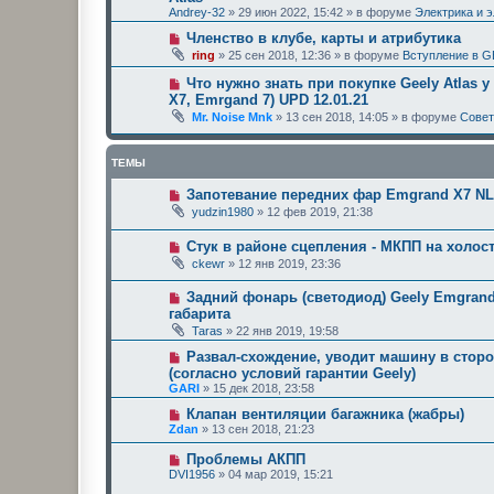
Andrey-32
»
29 июн 2022, 15:42
» в форуме
Электрика и 
Членство в клубе, карты и атрибутика
ring
»
25 сен 2018, 12:36
» в форуме
Вступление в G
Что нужно знать при покупке Geely Atlas у
X7, Emrgand 7) UPD 12.01.21
Mr. Noise Mnk
»
13 сен 2018, 14:05
» в форуме
Сове
ТЕМЫ
Запотевание передних фар Emgrand X7 NL-
yudzin1980
»
12 фев 2019, 21:38
Стук в районе сцепления - МКПП на холосты
ckewr
»
12 янв 2019, 23:36
Задний фонарь (светодиод) Geely Emgrand 
габарита
Taras
»
22 янв 2019, 19:58
Развал-схождение, уводит машину в сторо
(согласно условий гарантии Geely)
GARI
»
15 дек 2018, 23:58
Клапан вентиляции багажника (жабры)
Zdan
»
13 сен 2018, 21:23
Проблемы АКПП
DVI1956
»
04 мар 2019, 15:21