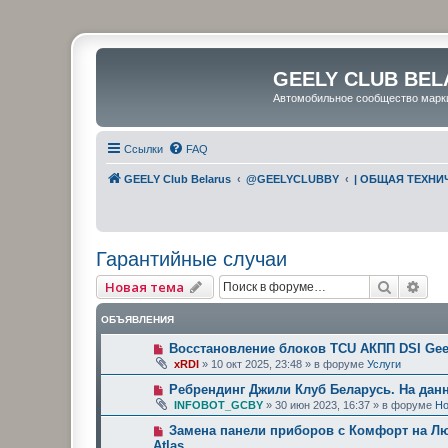
GEELY CLUB BEL
Автомобильное сообщество марк
Ссылки
FAQ
GEELY Club Belarus
@GEELYCLUBBY
| ОБЩАЯ ТЕХН
Гарантийные случаи
Поиск
Рас
Новая тема
ОБЪЯВЛЕНИЯ
Восстановление блоков TCU АКПП DSI Geel
xRDI
»
10 окт 2025, 23:48
» в форуме
Услуги
Ребрендинг Джили Клуб Беларусь. На дан
INFOBOT_GCBY
»
30 июн 2023, 16:37
» в форуме
Но
Замена панели приборов с Комфорт на Люк
Atlas