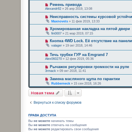
Ремень привода
Alexandr82
»
26 апр 2019, 13:08
Неисправность системы курсовой устойчи
Maxnovets
»
11 фев 2019, 13:33
Хромированная накладка на пятой двери
fin0007
»
21 мар 2019, 07:15
Кнопка 4WD Lock. Её отсутствие на панели
valager
»
19 окт 2018, 14:46
Течь трубки ГУР на Emgrand 7
Alex060270
»
12 фев 2019, 05:36
Рычажок регулировки громкости на руле
3rmack
»
09 окт 2018, 11:41
Замена масляного щупа по гарантии
Rubberneck
»
15 сен 2018, 16:26
Новая тема
Вернуться к списку форумов
ПРАВА ДОСТУПА
Вы
не можете
начинать темы
Вы
не можете
отвечать на сообщения
Вы
не можете
редактировать свои сообщения