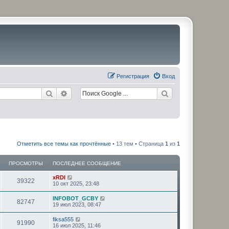
Регистрация
Вход
Поиск
Расширенный поиск
Отметить все темы как прочтённые
• 13 тем • Страница
1
из
1
ПРОСМОТРЫ
ПОСЛЕДНЕЕ СООБЩЕНИЕ
xRDI
39322
10 окт 2025, 23:48
INFOBOT_GCBY
82747
19 июл 2023, 08:47
fiksa555
91990
16 июл 2025, 11:46