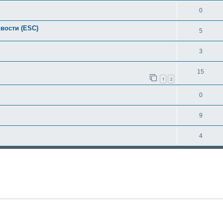
0
вости (ESC)
5
3
15
1
2
0
9
4