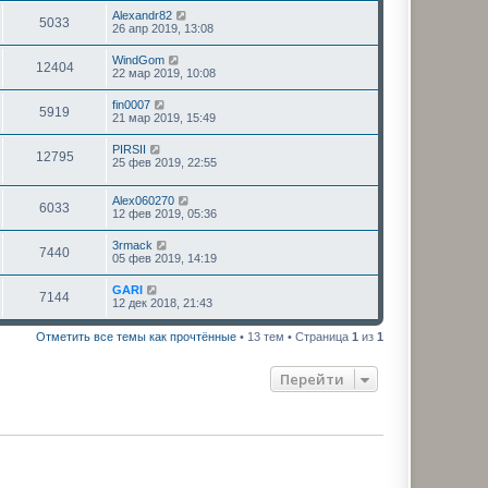
Alexandr82
5033
26 апр 2019, 13:08
WindGom
12404
22 мар 2019, 10:08
fin0007
5919
21 мар 2019, 15:49
PIRSII
12795
25 фев 2019, 22:55
Alex060270
6033
12 фев 2019, 05:36
3rmack
7440
05 фев 2019, 14:19
GARI
7144
12 дек 2018, 21:43
Отметить все темы как прочтённые
• 13 тем • Страница
1
из
1
Перейти