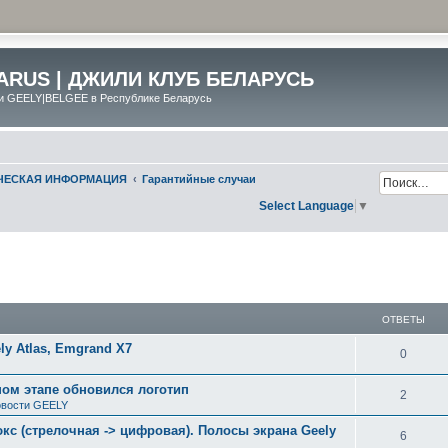
ARUS | ДЖИЛИ КЛУБ БЕЛАРУСЬ
и GEELY|BELGEE в Республике Беларусь
ИЧЕСКАЯ ИНФОРМАЦИЯ
Гарантийные случаи
Select Language
▼
ширенный поиск
ОТВЕТЫ
y Atlas, Emgrand X7
0
ном этапе обновился логотип
2
вости GEELY
с (стрелочная -> цифровая). Полосы экрана Geely
6