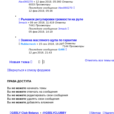
Alex060270
»
12 фев 2019, 05:36
0
Ответы
6033
Просмотры
Последнее сообщение
Alex060270
12 фев 2019, 05:36
Рычажок регулировки громкости на руле
3rmack
»
09 окт 2018, 11:41
9
Ответы
7441
Просмотры
Последнее сообщение
3rmack
05 фев 2019, 14:19
Замена масляного щупа по гарантии
4
Ответы
Rubberneck
»
15 сен 2018, 16:26
7144
Просмотры
Последнее сообщение
GARI
12 дек 2018, 21:43
Отметить все темы к
Новая тема
Вернуться к списку форумов
ПРАВА ДОСТУПА
Вы
не можете
начинать темы
Вы
не можете
отвечать на сообщения
Вы
не можете
редактировать свои сообщения
Вы
не можете
удалять свои сообщения
Вы
не можете
добавлять вложения
GEELY Club Belarus
@GEELYCLUBBY
Sitemap
Удалит