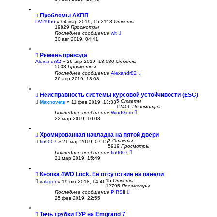
Проблемы АКПП
DVI1956
»
04 мар 2019, 15:21
18
Ответы
19829
Просмотры
Последнее сообщение
wit
30 авг 2019, 04:41
Ремень привода
Alexandr82
»
26 апр 2019, 13:08
0
Ответы
5033
Просмотры
Последнее сообщение
Alexandr82
26 апр 2019, 13:08
Неисправность системы курсовой устойчивости (ESC)
5
Ответы
Maxnovets
»
11 фев 2019, 13:33
12406
Просмотры
Последнее сообщение
WindGom
22 мар 2019, 10:08
Хромированная накладка на пятой двери
3
Ответы
fin0007
»
21 мар 2019, 07:15
5919
Просмотры
Последнее сообщение
fin0007
21 мар 2019, 15:49
Кнопка 4WD Lock. Её отсутствие на панели
15
Ответы
valager
»
19 окт 2018, 14:46
12795
Просмотры
Последнее сообщение
PIRSII
25 фев 2019, 22:55
Течь трубки ГУР на Emgrand 7