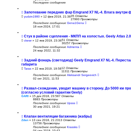
Последнее сообщение
Запотевание передних фар Emgrand X7 NL-4. Влага внутри ф
35
Ответы
yudzin1980
»
12 фев 2019, 21:38
27993
Просмотры
Последнее сообщение
Gena1Gena
18 ноя 2024, 17:01
Стук в районе сцепления - МКПП на холостых. Geely Atlas 2.
51
Ответы
ckewr
»
12 янв 2019, 23:36
30257
Просмотры
Последнее сообщение
Admenta
24 мар 2022, 11:32
Задний фонарь (светодиод) Geely Emgrand X7 NL-4. Переста
габарита
12
Ответы
Taras
»
22 янв 2019, 19:58
11311
Просмотры
Последнее сообщение
Aleksandr Sergeevich
02 окт 2021, 11:53
Развал-схождение, уводит машину в сторону. До 5000 км пр
(согласно условий гарантии Geely)
GARI
»
15 дек 2018, 23:58
7
Ответы
8883
Просмотры
Последнее сообщение
Upsss
30 апр 2021, 19:21
Клапан вентиляции багажника (жабры)
Zdan
»
13 сен 2018, 21:23
13
Ответы
13756
Просмотры
Последнее сообщение
Krassks
04 сен 2019, 10:43