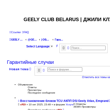
GEELY CLUB BELARUS | ДЖИЛИ К
Ссылки
FAQ
GEELY Club Belarus
@GEELYCLUBBY
| ОБЩАЯ ТЕХНИЧЕСКАЯ ИНФОРМАЦИЯ
Гарантийные случаи
П
Select Language
▼
Поиск
Расширенный поиск
о
и
Гарантийные случаи
с
Новая тема
к
Поиск
Расширенный поиск
Отметить все темы к
Объявления
Ответы
Просмотры
Последнее сообщение
Восстановление блоков TCU АКПП DSI Geely Atlas, Emgrand 
0
Ответы
xRDI
»
10 окт 2025, 23:48
» в форуме
Услуги
39385
Просмотры
Последнее сообщение
xRDI