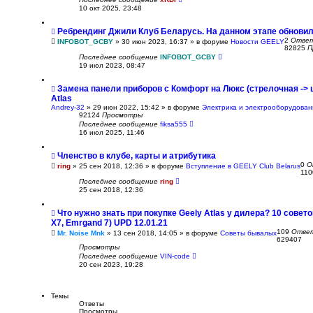
10 окт 2025, 23:48
Ребрендинг Джили Клуб Беларусь. На данном этапе обновил
2
Отве
INFOBOT_GCBY
»
30 июн 2023, 16:37
» в форуме
Новости GEELY
82825
П
Последнее сообщение
INFOBOT_GCBY
19 июл 2023, 08:47
Замена панели приборов с Комфорт на Люкс (стрелочная -> 
Atlas
Andrey-32
»
29 июн 2022, 15:42
» в форуме
Электрика и электрооборудова
92124
Просмотры
Последнее сообщение
fiksa555
16 июл 2025, 11:46
Членство в клубе, карты и атрибутика
0
О
ring
»
25 сен 2018, 12:36
» в форуме
Вступление в GEELY Club Belarus
11
Последнее сообщение
ring
25 сен 2018, 12:36
Что нужно знать при покупке Geely Atlas у дилера? 10 совето
X7, Emrgand 7) UPD 12.01.21
109
Отве
Mr. Noise Mnk
»
13 сен 2018, 14:05
» в форуме
Советы бывалых
629407
Просмотры
Последнее сообщение
VIN-code
20 сен 2023, 19:28
Темы
Ответы
Просмотры