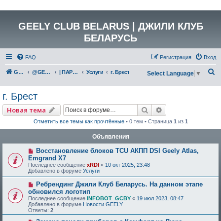
GEELY CLUB BELARUS | ДЖИЛИ КЛУБ
БЕЛАРУСЬ
FAQ
Регистрация
Вход
П
GEELY Club Belarus
@GEELYCLUBBY
| ПАРТНЕРЫ КЛУБА
Услуги
г. Брест
Select Language
▼
о
г. Брест
и
с
Поиск
Расширенный по
Новая тема
к
Отметить все темы как прочтённые
• 0 тем • Страница
1
из
1
Объявления
Восстановление блоков TCU АКПП DSI Geely Atlas,
Emgrand X7
Последнее сообщение
xRDI
«
10 окт 2025, 23:48
Добавлено в форуме
Услуги
Ребрендинг Джили Клуб Беларусь. На данном этапе
обновился логотип
Последнее сообщение
INFOBOT_GCBY
«
19 июл 2023, 08:47
Добавлено в форуме
Новости GEELY
Ответы:
2