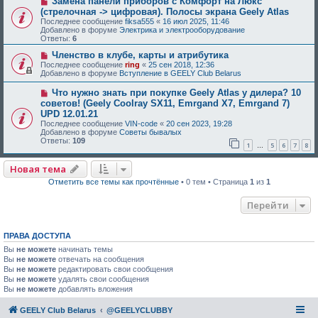
Замена панели приборов с Комфорт на Люкс
(стрелочная -> цифровая). Полосы экрана Geely Atlas
Последнее сообщение
fiksa555
«
16 июл 2025, 11:46
Добавлено в форуме
Электрика и электрооборудование
Ответы:
6
Членство в клубе, карты и атрибутика
Последнее сообщение
ring
«
25 сен 2018, 12:36
Добавлено в форуме
Вступление в GEELY Club Belarus
Что нужно знать при покупке Geely Atlas у дилера? 10
советов! (Geely Coolray SX11, Emrgand X7, Emrgand 7)
UPD 12.01.21
Последнее сообщение
VIN-code
«
20 сен 2023, 19:28
Добавлено в форуме
Советы бывалых
Ответы:
109
1
5
6
7
8
…
Новая тема
Отметить все темы как прочтённые
• 0 тем • Страница
1
из
1
Перейти
ПРАВА ДОСТУПА
Вы
не можете
начинать темы
Вы
не можете
отвечать на сообщения
Вы
не можете
редактировать свои сообщения
Вы
не можете
удалять свои сообщения
Вы
не можете
добавлять вложения
GEELY Club Belarus
@GEELYCLUBBY