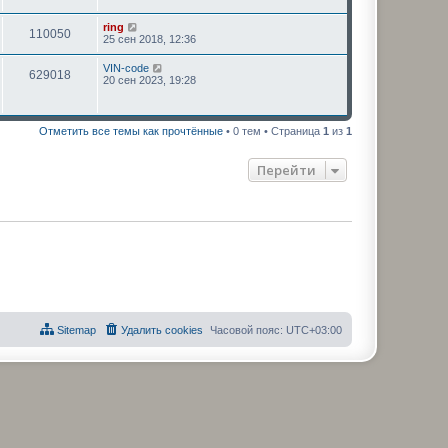
н
о
и
б
ring
ю
щ
110050
25 сен 2018, 12:36
е
н
VIN-code
и
629018
20 сен 2023, 19:28
ю
Отметить все темы как прочтённые
• 0 тем • Страница
1
из
1
Перейти
Sitemap
Удалить cookies
Часовой пояс:
UTC+03:00