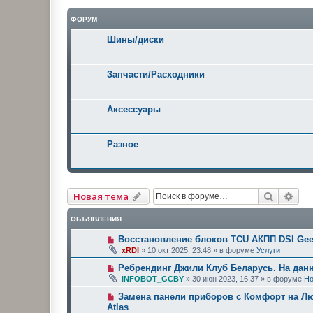
ФОРУМ
Шины/диски
Запчасти/Расходники
Аксессуары
Разное
Поиск
Рас
Новая тема
ОБЪЯВЛЕНИЯ
Восстановление блоков TCU АКПП DSI Geel
xRDI
»
10 окт 2025, 23:48
» в форуме
Услуги
Ребрендинг Джили Клуб Беларусь. На дан
INFOBOT_GCBY
»
30 июн 2023, 16:37
» в форуме
Но
Замена панели приборов с Комфорт на Люк
Atlas