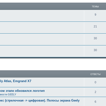
ТЕМЫ
9
21
30
30
ширенный поиск
ОТВЕТЫ
y Atlas, Emgrand X7
0
ном этапе обновился логотип
2
вости GEELY
с (стрелочная -> цифровая). Полосы экрана Geely
6