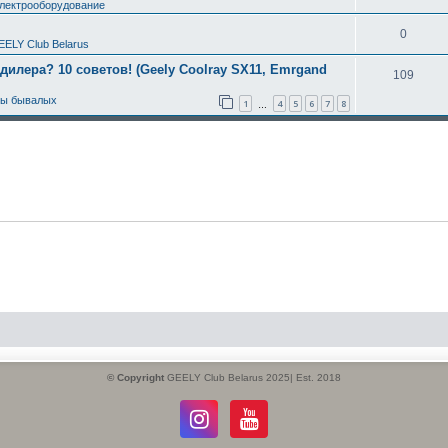
электрооборудование
0
EELY Club Belarus
 дилера? 10 советов! (Geely Coolray SX11, Emrgand
109
ты бывалых
1
4
5
6
7
8
…
© Copyright
GEELY Club Belarus 2025| Est. 2018