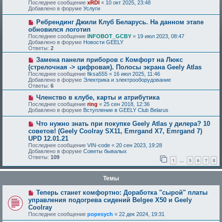
Последнее сообщение
xRDI
«
10 окт 2025, 23:48
Добавлено в форуме
Услуги
Ребрендинг Джили Клуб Беларусь. На данном этапе
обновился логотип
Последнее сообщение
INFOBOT_GCBY
«
19 июл 2023, 08:47
Добавлено в форуме
Новости GEELY
Ответы:
2
Замена панели приборов с Комфорт на Люкс
(стрелочная -> цифровая). Полосы экрана Geely Atlas
Последнее сообщение
fiksa555
«
16 июл 2025, 11:46
Добавлено в форуме
Электрика и электрооборудование
Ответы:
6
Членство в клубе, карты и атрибутика
Последнее сообщение
ring
«
25 сен 2018, 12:36
Добавлено в форуме
Вступление в GEELY Club Belarus
Что нужно знать при покупке Geely Atlas у дилера? 10
советов! (Geely Coolray SX11, Emrgand X7, Emrgand 7)
UPD 12.01.21
Последнее сообщение
VIN-code
«
20 сен 2023, 19:28
Добавлено в форуме
Советы бывалых
Ответы:
109
1
5
6
7
8
…
Темы
Теперь станет комфортно: Доработка "сырой" платы
управления подогрева сидений Belgee X50 и Geely
Coolray
Последнее сообщение
popesych
«
22 дек 2024, 19:31