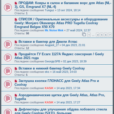
ПРОДАМ: Ковры в салон и багажник ворс для Atlas (NL-
3), GS, Emgrand X7 (NL-4)
Последнее сообщение
Tunguz
«
13 окт 2024, 18:14
Ответы:
1
СПИСОК / Оригинальные аксессуары и оборудование
Geely: Monjaro Okavango Atlas PRO Tugella Coolray
Emgrand Belgee X50 X70
Последнее сообщение
Mr. Noise Mnk
«
27 май 2024, 12:37
Ответы:
98
1
4
5
6
7
…
Вставки в бампер для Джили Атлас
Последнее сообщение
Андрей_27
«
04 дек 2023, 21:01
Ответы:
12
Продаётся ГУ Ecarx 1127A Яндекс сенсорная / Geely
Atlas 2021 года
Последнее сообщение
GeorgiySPB
«
02 дек 2023, 18:39
Вставки в нижний бампер Geely Coolray
Последнее сообщение
eks
«
16 май 2023, 14:03
Ответы:
5
Заглушка кнопки ГЛОНАСС для Geely Atlas Pro и
Coolray
Последнее сообщение
KASiK
«
14 апр 2023, 17:34
Аэродинамические щитки для Geely Atlas, Atlas Pro,
Tugella
Последнее сообщение
KASiK
«
14 апр 2023, 17:27
Дефлекторы для улучшения обдува лобового стекла
для Geely Coolray (SX11), большие