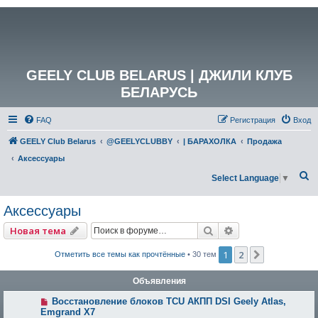
GEELY CLUB BELARUS | ДЖИЛИ КЛУБ
БЕЛАРУСЬ
FAQ
Регистрация
Вход
GEELY Club Belarus
@GEELYCLUBBY
| БАРАХОЛКА
Продажа
Аксессуары
П
Select Language
▼
о
Аксессуары
и
с
Поиск
Расширенный по
Новая тема
к
1
2
След.
Отметить все темы как прочтённые
• 30 тем
Объявления
Восстановление блоков TCU АКПП DSI Geely Atlas,
Emgrand X7