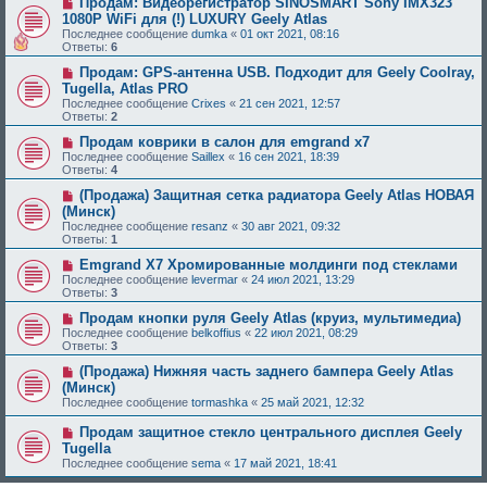
Продам: Видеорегистратор SINOSMART Sony IMX323
1080P WiFi для (!) LUXURY Geely Atlas
Последнее сообщение
dumka
«
01 окт 2021, 08:16
Ответы:
6
Продам: GPS-антенна USB. Подходит для Geely Coolray,
Tugella, Atlas PRO
Последнее сообщение
Crixes
«
21 сен 2021, 12:57
Ответы:
2
Продам коврики в салон для emgrand x7
Последнее сообщение
Saillex
«
16 сен 2021, 18:39
Ответы:
4
(Продажа) Защитная сетка радиатора Geely Atlas НОВАЯ
(Минск)
Последнее сообщение
resanz
«
30 авг 2021, 09:32
Ответы:
1
Emgrand X7 Хромированные молдинги под стеклами
Последнее сообщение
levermar
«
24 июл 2021, 13:29
Ответы:
3
Продам кнопки руля Geely Atlas (круиз, мультимедиа)
Последнее сообщение
belkoffius
«
22 июл 2021, 08:29
Ответы:
3
(Продажа) Нижняя часть заднего бампера Geely Atlas
(Минск)
Последнее сообщение
tormashka
«
25 май 2021, 12:32
Продам защитное стекло центрального дисплея Geely
Tugella
Последнее сообщение
sema
«
17 май 2021, 18:41