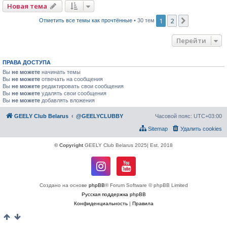
Новая тема
1
2
След.
Отметить все темы как прочтённые
• 30 тем
Перейти
ПРАВА ДОСТУПА
Вы
не можете
начинать темы
Вы
не можете
отвечать на сообщения
Вы
не можете
редактировать свои сообщения
Вы
не можете
удалять свои сообщения
Вы
не можете
добавлять вложения
GEELY Club Belarus
@GEELYCLUBBY
Часовой пояс:
UTC+03:00
Sitemap
Удалить cookies
© Copyright
GEELY Club Belarus 2025| Est. 2018
Создано на основе
phpBB
® Forum Software © phpBB Limited
Русская поддержка phpBB
Конфиденциальность
|
Правила