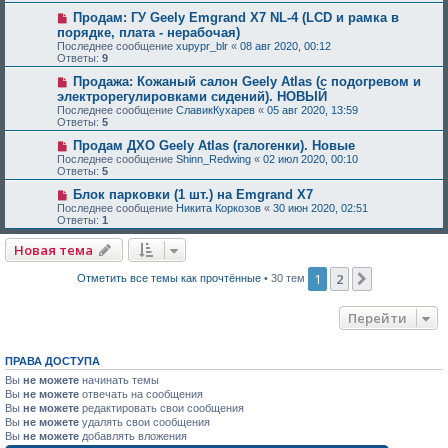
Продам: ГУ Geely Emgrand X7 NL-4 (LCD и рамка в
порядке, плата - нерабочая)
Последнее сообщение
xupypr_blr
«
08 авг 2020, 00:12
Ответы:
9
Продажа: Кожаный салон Geely Atlas (с подогревом и
электрорегулировками сидений). НОВЫЙ
Последнее сообщение
СлавикКухарев
«
05 авг 2020, 13:59
Ответы:
5
Продам ДХО Geely Atlas (галогенки). Новые
Последнее сообщение
Shinn_Redwing
«
02 июл 2020, 00:10
Ответы:
5
Блок парковки (1 шт.) на Emgrand Х7
Последнее сообщение
Никита Коркозов
«
30 июн 2020, 02:51
Ответы:
1
Новая тема
1
2
След.
Отметить все темы как прочтённые
• 30 тем
Перейти
ПРАВА ДОСТУПА
Вы
не можете
начинать темы
Вы
не можете
отвечать на сообщения
Вы
не можете
редактировать свои сообщения
Вы
не можете
удалять свои сообщения
Вы
не можете
добавлять вложения