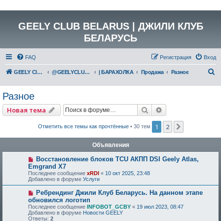
GEELY CLUB BELARUS | ДЖИЛИ КЛУБ
БЕЛАРУСЬ
FAQ
Регистрация
Вход
П
GEELY Club Belarus
@GEELYCLUBBY
| БАРАХОЛКА
Продажа
Разное
о
Разное
и
с
Поиск
Расширенный по
Новая тема
к
1
2
След.
Отметить все темы как прочтённые
• 30 тем
Объявления
Восстановление блоков TCU АКПП DSI Geely Atlas,
Emgrand X7
Последнее сообщение
xRDI
«
10 окт 2025, 23:48
Добавлено в форуме
Услуги
Ребрендинг Джили Клуб Беларусь. На данном этапе
обновился логотип
Последнее сообщение
INFOBOT_GCBY
«
19 июл 2023, 08:47
Добавлено в форуме
Новости GEELY
Ответы:
2