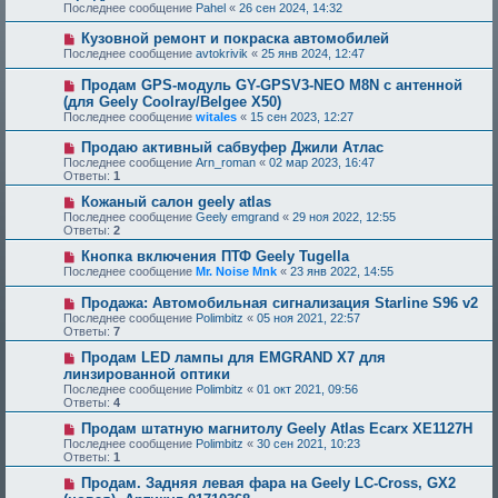
Последнее сообщение
Pahel
«
26 сен 2024, 14:32
Кузовной ремонт и покраска автомобилей
Последнее сообщение
avtokrivik
«
25 янв 2024, 12:47
Продам GPS-модуль GY-GPSV3-NEO M8N с антенной
(для Geely Coolray/Belgee X50)
Последнее сообщение
witales
«
15 сен 2023, 12:27
Продаю активный сабвуфер Джили Атлас
Последнее сообщение
Arn_roman
«
02 мар 2023, 16:47
Ответы:
1
Кожаный салон geely atlas
Последнее сообщение
Geely emgrand
«
29 ноя 2022, 12:55
Ответы:
2
Кнопка включения ПТФ Geely Tugella
Последнее сообщение
Mr. Noise Mnk
«
23 янв 2022, 14:55
Продажа: Автомобильная сигнализация Starline S96 v2
Последнее сообщение
Polimbitz
«
05 ноя 2021, 22:57
Ответы:
7
Продам LED лампы для EMGRAND X7 для
линзированной оптики
Последнее сообщение
Polimbitz
«
01 окт 2021, 09:56
Ответы:
4
Продам штатную магнитолу Geely Atlas Ecarx XE1127H
Последнее сообщение
Polimbitz
«
30 сен 2021, 10:23
Ответы:
1
Продам. Задняя левая фара на Geely LC-Cross, GX2