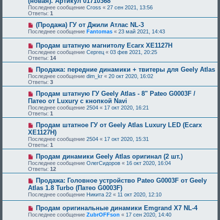
(новая). Артикул 01710368
Последнее сообщение
Cross
«
27 сен 2021, 13:56
Ответы:
1
(Продажа) ГУ от Джили Атлас NL-3
Последнее сообщение
Fantomas
«
23 май 2021, 14:43
Продам штатную магнитолу Ecarx XE1127H
Последнее сообщение
Сергец
«
03 фев 2021, 20:25
Ответы:
14
Продажа: передние динамики + твитеры для Geely Atlas
Последнее сообщение
dim_kr
«
20 окт 2020, 16:02
Ответы:
3
Продам штатную ГУ Geely Atlas - 8" Pateo G0003F /
Патео от Luxury с кнопкой Navi
Последнее сообщение
2504
«
17 окт 2020, 16:21
Ответы:
1
Продам штатное ГУ от Geely Atlas Luxury LED (Ecarx
XE1127H)
Последнее сообщение
2504
«
17 окт 2020, 15:31
Ответы:
1
Продам динамики Geely Atlas оригинал (2 шт.)
Последнее сообщение
ОлегСидоров
«
16 окт 2020, 16:04
Ответы:
12
Продажа: Головное устройство Pateo G0003F от Geely
Atlas 1.8 Turbo (Патео G0003F)
Последнее сообщение
Никита 22
«
11 окт 2020, 12:10
Продам оригинальные динамики Emgrand X7 NL-4
Последнее сообщение
ZubrOFFson
«
17 сен 2020, 14:40