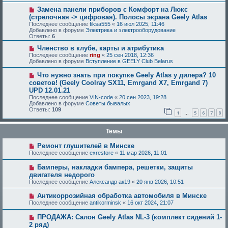
Замена панели приборов с Комфорт на Люкс
(стрелочная -> цифровая). Полосы экрана Geely Atlas
Последнее сообщение
fiksa555
«
16 июл 2025, 11:46
Добавлено в форуме
Электрика и электрооборудование
Ответы:
6
Членство в клубе, карты и атрибутика
Последнее сообщение
ring
«
25 сен 2018, 12:36
Добавлено в форуме
Вступление в GEELY Club Belarus
Что нужно знать при покупке Geely Atlas у дилера? 10
советов! (Geely Coolray SX11, Emrgand X7, Emrgand 7)
UPD 12.01.21
Последнее сообщение
VIN-code
«
20 сен 2023, 19:28
Добавлено в форуме
Советы бывалых
Ответы:
109
1
5
6
7
8
…
Темы
Ремонт глушителей в Минске
Последнее сообщение
exrestore
«
11 мар 2026, 11:01
Бамперы, накладки бампера, решетки, защиты
двигателя недорого
Последнее сообщение
Александр ак19
«
20 янв 2026, 10:51
Антикоррозийная обработка автомобиля в Минске
Последнее сообщение
antikorminsk
«
16 окт 2024, 21:07
ПРОДАЖА: Салон Geely Atlas NL-3 (комплект сидений 1-
2 ряд)