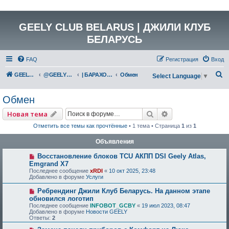
GEELY CLUB BELARUS | ДЖИЛИ КЛУБ
БЕЛАРУСЬ
FAQ
Регистрация
Вход
П
GEELY Club Belarus
@GEELYCLUBBY
| БАРАХОЛКА
Обмен
Select Language
▼
о
Обмен
и
с
Поиск
Расширенный по
Новая тема
к
Отметить все темы как прочтённые
• 1 тема • Страница
1
из
1
Объявления
Восстановление блоков TCU АКПП DSI Geely Atlas,
Emgrand X7
Последнее сообщение
xRDI
«
10 окт 2025, 23:48
Добавлено в форуме
Услуги
Ребрендинг Джили Клуб Беларусь. На данном этапе
обновился логотип
Последнее сообщение
INFOBOT_GCBY
«
19 июл 2023, 08:47
Добавлено в форуме
Новости GEELY
Ответы:
2