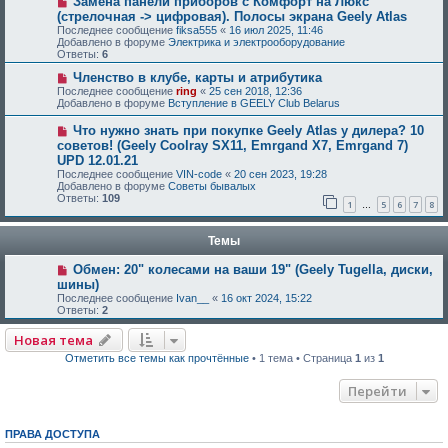
Замена панели приборов с Комфорт на Люкс
(стрелочная -> цифровая). Полосы экрана Geely Atlas
Последнее сообщение
fiksa555
«
16 июл 2025, 11:46
Добавлено в форуме
Электрика и электрооборудование
Ответы:
6
Членство в клубе, карты и атрибутика
Последнее сообщение
ring
«
25 сен 2018, 12:36
Добавлено в форуме
Вступление в GEELY Club Belarus
Что нужно знать при покупке Geely Atlas у дилера? 10
советов! (Geely Coolray SX11, Emrgand X7, Emrgand 7)
UPD 12.01.21
Последнее сообщение
VIN-code
«
20 сен 2023, 19:28
Добавлено в форуме
Советы бывалых
Ответы:
109
1
5
6
7
8
…
Темы
Обмен: 20" колесами на ваши 19" (Geely Tugella, диски,
шины)
Последнее сообщение
Ivan__
«
16 окт 2024, 15:22
Ответы:
2
Новая тема
Отметить все темы как прочтённые
• 1 тема • Страница
1
из
1
Перейти
ПРАВА ДОСТУПА