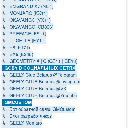
↳ EMGRAND X7 (NL-4)
↳ MONJARO (KX11)
↳ OKAVANGO (VX11)
↳ OKAVANGO (GB836)
↳ PREFACE (FS11)
↳ TUGELLA (FY11)
↳ E8 (E171)
↳ EX5 (E245)
↳ GEOMETRY A | C (GE11 | GE13)
| GCBY В СОЦИАЛЬНЫХ СЕТЯХ
↳ GEELY Club Belarus @Telegram
↳ GEELY CLUB Belarus @Instagram
↳ GEELY CLUB Belarus @VK
↳ GEELY CLUB Belarus @Youtube
| GMCUSTOM
↳ Бот обратной связи GMCustom
↳ Блог разработчиков
↳ GEELY Monjaro