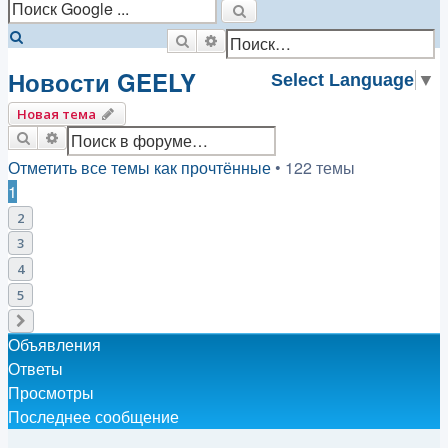
Поиск
Поиск
Расширенный поиск
Новости GEELY
Select Language
▼
Новая тема
Поиск
Расширенный поиск
Отметить все темы как прочтённые
• 122 темы
1
2
3
4
5
След.
Объявления
Ответы
Просмотры
Последнее сообщение