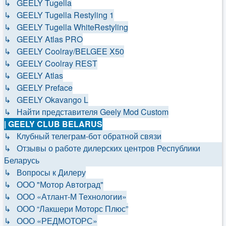
↳ GEELY Tugella
↳ GEELY Tugella Restyling 1
↳ GEELY Tugella WhiteRestyling
↳ GEELY Atlas PRO
↳ GEELY Coolray/BELGEE X50
↳ GEELY Coolray REST
↳ GEELY Atlas
↳ GEELY Preface
↳ GEELY Okavango L
↳ Найти представителя Geely Mod Custom
| GEELY CLUB BELARUS
↳ Клубный телеграм-бот обратной связи
↳ Отзывы о работе дилерских центров Республики
Беларусь
↳ Вопросы к Дилеру
↳ ООО "Мотор Автоград"
↳ ООО «Атлант-М Технологии»
↳ ООО “Лакшери Моторс Плюс”
↳ ООО «РЕДМОТОРС»