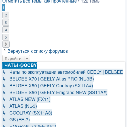
Отметить все темы как прочтённые
• 122 темы
1
2
3
4
5
След.
Вернуться к списку форумов
Перейти
| ЧАТЫ @GCBY
↳ Чаты по эксплуатации автомобилей GEELY | BELGEE
↳ BELGEE X70 | GEELY Atlas PRO (NL-3B)
↳ BELGEE X50 | GEELY Coolray (SX11A#)
↳ BELGEE S50 | GEELY Emgrand NEW (SS11A#)
↳ ATLAS NEW (FX11)
↳ ATLAS (NL-3)
↳ COOLRAY (SX11A3)
↳ GS (FE-7)
↳ EMGRAND 7 (FE-3JC)