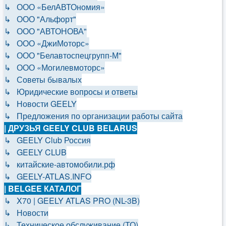
↳ ООО «БелАВТОномия»
↳ ООО "Альфорт"
↳ ООО "АВТОНОВА"
↳ ООО «ДжиМоторс»
↳ ООО "Белавтоспецгрупп-М"
↳ ООО «Могилевмоторс»
↳ Советы бывалых
↳ Юридические вопросы и ответы
↳ Новости GEELY
↳ Предложения по организации работы сайта
| ДРУЗЬЯ GEELY CLUB BELARUS
↳ GEELY Club Россия
↳ GEELY CLUB
↳ китайские-автомобили.рф
↳ GEELY-ATLAS.INFO
| BELGEE КАТАЛОГ
↳ X70 | GEELY ATLAS PRO (NL-3B)
↳ Новости
↳ Техническое обслуживание (ТО)