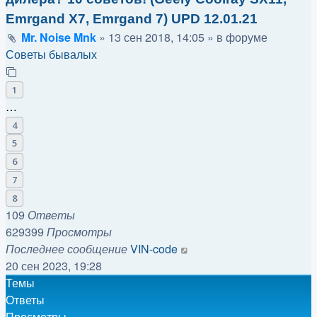
Emrgand X7, Emrgand 7) UPD 12.01.21
Mr. Noise Mnk
»
13 сен 2018, 14:05
» в форуме
Советы бывалых
1
…
4
5
6
7
8
109
Ответы
629399
Просмотры
Последнее сообщение
VIN-code
20 сен 2023, 19:28
Темы
Ответы
Просмотры