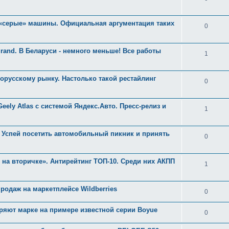
 «серые» машины. Официальная аргументация таких
0
rand. В Беларуси - немного меньше! Все работы
1
орусскому рынку. Настолько такой рестайлинг
0
ely Atlas с системой Яндекс.Авто. Пресс-релиз и
1
е. Успей посетить автомобильный пикник и принять
0
 на вторичке». Антирейтинг ТОП-10. Среди них АКПП
1
родаж на маркетплейсе Wildberries
0
ряют марке на примере известной серии Boyue
0