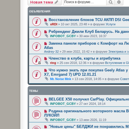
Поиск
Рас
Новая тема
ОБЪЯВЛЕНИЯ
Восстановление блоков TCU АКПП DSI Geel
xRDI
»
10 окт 2025, 23:48
» в форуме
Услуги
Ребрендинг Джили Клуб Беларусь. На дан
INFOBOT_GCBY
»
30 июн 2023, 16:37
Замена панели приборов с Комфорт на Люк
Atlas
Andrey-32
»
29 июн 2022, 15:42
» в форуме
Электрика и 
Членство в клубе, карты и атрибутика
ring
»
25 сен 2018, 12:36
» в форуме
Вступление в G
Что нужно знать при покупке Geely Atlas у
X7, Emrgand 7) UPD 12.01.21
Mr. Noise Mnk
»
13 сен 2018, 14:05
» в форуме
Сове
ТЕМЫ
BELGEE X50 получил CarPlay. Официальн
INFOBOT_GCBY
»
27 окт 2024, 18:14
Родина оригинального моторного масла 
ЛУКОЙЛ
INFOBOT_GCBY
»
13 июн 2026, 11:19
"Новые цены" БЕЛДЖИ не понравились МА