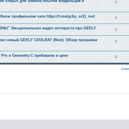
ия открыт для обмена опытом владельцев и
0
бном профильном чате https://t.me/gcby_sx11_rest
0
Ь!" Эмоциональное видео моториста про GEELY
0
ил новый GEELY COOLRAY (Rest). Обзор прошивки
0
 Pro и Geometry С прибавили в цене
0
Отме