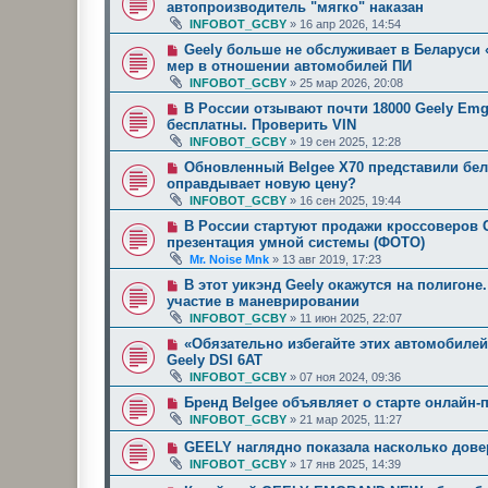
автопроизводитель "мягко" наказан
INFOBOT_GCBY
»
16 апр 2026, 14:54
Geely больше не обслуживает в Беларуси
мер в отношении автомобилей ПИ
INFOBOT_GCBY
»
25 мар 2026, 20:08
В России отзывают почти 18000 Geely Emg
бесплатны. Проверить VIN
INFOBOT_GCBY
»
19 сен 2025, 12:28
Обновленный Belgee X70 представили бел
оправдывает новую цену?
INFOBOT_GCBY
»
16 сен 2025, 19:44
В России стартуют продажи кроссоверов Ge
презентация умной системы (ФОТО)
Mr. Noise Mnk
»
13 авг 2019, 17:23
В этот уикэнд Geely окажутся на полигон
участие в маневрировании
INFOBOT_GCBY
»
11 июн 2025, 22:07
«Обязательно избегайте этих автомобилей
Geely DSI 6AT
INFOBOT_GCBY
»
07 ноя 2024, 09:36
Бренд Belgee объявляет о старте онлайн-п
INFOBOT_GCBY
»
21 мар 2025, 11:27
GEELY наглядно показала насколько дове
INFOBOT_GCBY
»
17 янв 2025, 14:39