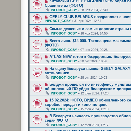
Китайский GEELY EMGRAND NEW обрел бел
Сравните их (ФОТО)
INFOBOT_GCBY
»
28 ноя 2024, 22:40
GEELY CLUB BELARUS поздравляет с наст
INFOBOT_GCBY
»
31 дек 2024, 12:54
Самые дешевые и самые дорогие страны 
INFOBOT_GCBY
»
18 ноя 2024, 14:50
Всего лишь $14 000. Такова цена максим
(ФОТО)
INFOBOT_GCBY
»
07 ноя 2024, 09:26
ATLAS NEW готов к бездорожью. Белорус
INFOBOT_GCBY
»
30 окт 2024, 18:26
На сцену Беларуси вышел GEELY GALAXY E
автоновинки
INFOBOT_GCBY
»
28 окт 2024, 10:03
Белджи прошелся по интерфейсу мультиме
обновленный ПО уйдет белорусским дилера
INFOBOT_GCBY
»
12 фев 2024, 17:28
15.02.2024: ФОТО, ВИДЕО обновленного се
коробке передач и конечно цене
INFOBOT_GCBY
»
15 фев 2024, 12:10
В Беларуси началось производство обнов
седан ФОТО
INFOBOT_GCBY
»
12 фев 2024, 17:17