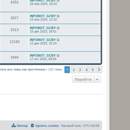
INFOBOT_GCBY
4353
29 янв 2024, 10:03
INFOBOT_GCBY
2827
23 янв 2024, 12:32
INFOBOT_GCBY
3313
15 дек 2023, 18:51
INFOBOT_GCBY
12182
12 дек 2023, 15:24
INFOBOT_GCBY
3494
17 окт 2023, 09:59
1
2
3
4
5
След.
тить все темы как прочтённые
• 122 темы
Перейти
Sitemap
Удалить cookies
Часовой пояс:
UTC+03:00