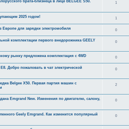
орусского брата-близнеца в лице BELGEE S50.
1
упающим 2025 годом!
1
в Европе для зарядки электромобиля
0
альной комплектации первого внедорожника GEELY
0
скому рынку предложена комплектация с 4WD
0
8. Добро пожаловать в чат электрической
0
диа Belgee X50. Первая партия машин с
2
м
дана Emgrand New. Изменения по двигателю, салону,
0
ленного Geely Emgrand. Как изменится популярный
0