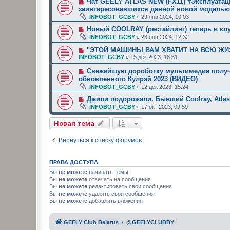
Чат GEELY ATLAS NEW (FX11) #Эксплуатац
заинтересовавшихся данной новой моделью
INFOBOT_GCBY
»
29 янв 2024, 10:03
Новый COOLRAY (рестайлинг) теперь в клу
INFOBOT_GCBY
»
23 янв 2024, 12:32
"ЭТОЙ МАШИНЫ ВАМ ХВАТИТ НА ВСЮ ЖИЗН
INFOBOT_GCBY
»
15 дек 2023, 18:51
Свежайшую дороботку мультимедиа получ
обновленного Кулрэй 2023 (ВИДЕО)
INFOBOT_GCBY
»
12 дек 2023, 15:24
Джили подорожали. Бывший Coolray, Atlas
INFOBOT_GCBY
»
17 окт 2023, 09:59
Новая тема
Вернуться к списку форумов
ПРАВА ДОСТУПА
Вы
не можете
начинать темы
Вы
не можете
отвечать на сообщения
Вы
не можете
редактировать свои сообщения
Вы
не можете
удалять свои сообщения
Вы
не можете
добавлять вложения
GEELY Club Belarus
@GEELYCLUBBY