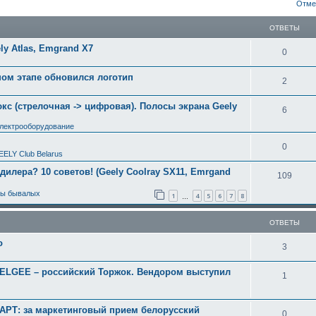
ширенный поиск
Отме
ОТВЕТЫ
y Atlas, Emgrand X7
0
ном этапе обновился логотип
2
с (стрелочная -> цифровая). Полосы экрана Geely
6
электрооборудование
0
EELY Club Belarus
 дилера? 10 советов! (Geely Coolray SX11, Emrgand
109
ты бывалых
1
4
5
6
7
8
…
ОТВЕТЫ
о
3
BELGEE – российский Торжок. Вендором выступил
1
РТ: за маркетинговый прием белорусский
0