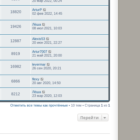
20 мар 2022, 00:24
ArturP
18820
02 фев 2022, 14:45
Лёша
19426
08 июл 2021, 10:03
Alexis53
12887
20 июн 2021, 22:27
Artur7007
8919
21 май 2021, 20:00
levermar
16982
26 сен 2020, 20:21
flexy
6866
20 авг 2020, 14:50
Лёша
8212
23 мар 2020, 12:03
Отметить все темы как прочтённые
• 10 тем • Страница
1
из
1
Перейти