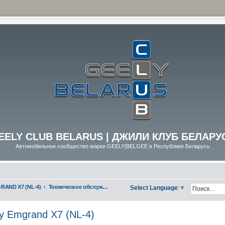
EELY CLUB BELARUS | ДЖИЛИ КЛУБ БЕЛАРУ
Автомобильное сообщество марки GEELY|BELGEE в Республике Беларусь
RAND X7 (NL-4)
Техническое обслуживание (ТО) Geely Emgrand X7 (NL-4)
Select Language
▼
y Emgrand X7 (NL-4)