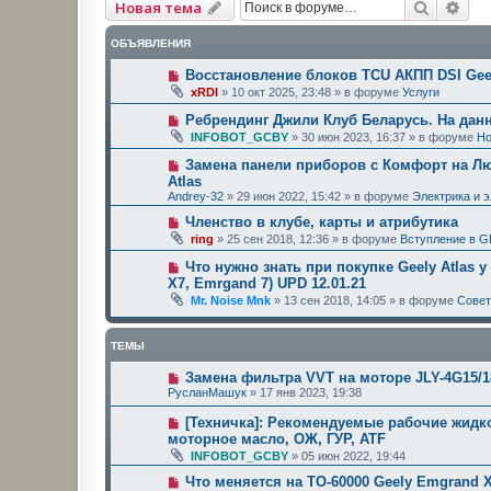
Поиск
Рас
Новая тема
ОБЪЯВЛЕНИЯ
Восстановление блоков TCU АКПП DSI Geel
xRDI
»
10 окт 2025, 23:48
» в форуме
Услуги
Ребрендинг Джили Клуб Беларусь. На дан
INFOBOT_GCBY
»
30 июн 2023, 16:37
» в форуме
Но
Замена панели приборов с Комфорт на Люк
Atlas
Andrey-32
»
29 июн 2022, 15:42
» в форуме
Электрика и 
Членство в клубе, карты и атрибутика
ring
»
25 сен 2018, 12:36
» в форуме
Вступление в G
Что нужно знать при покупке Geely Atlas у
X7, Emrgand 7) UPD 12.01.21
Mr. Noise Mnk
»
13 сен 2018, 14:05
» в форуме
Сове
ТЕМЫ
Замена фильтра VVT на моторе JLY-4G15/1
РусланМашук
»
17 янв 2023, 19:38
[Техничка]: Рекомендуемые рабочие жидк
моторное масло, ОЖ, ГУР, ATF
INFOBOT_GCBY
»
05 июн 2022, 19:44
Что меняется на ТО-60000 Geely Emgrand X