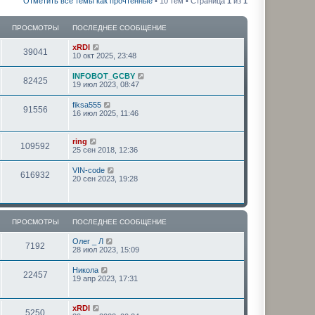
Отметить все темы как прочтённые
• 10 тем • Страница
1
из
1
ПРОСМОТРЫ
ПОСЛЕДНЕЕ СООБЩЕНИЕ
xRDI
39041
10 окт 2025, 23:48
INFOBOT_GCBY
82425
19 июл 2023, 08:47
fiksa555
91556
16 июл 2025, 11:46
ring
109592
25 сен 2018, 12:36
VIN-code
616932
20 сен 2023, 19:28
ПРОСМОТРЫ
ПОСЛЕДНЕЕ СООБЩЕНИЕ
Олег _ Л
7192
28 июл 2023, 15:09
Никола
22457
19 апр 2023, 17:31
xRDI
5250