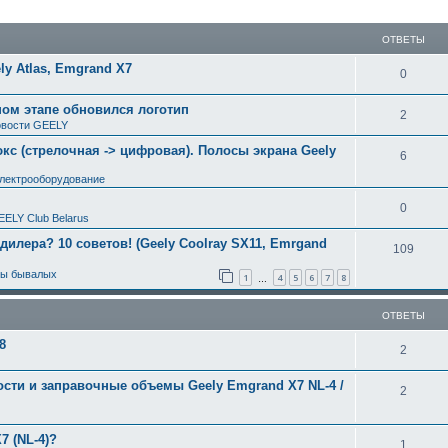
ширенный поиск
ОТВЕТЫ
y Atlas, Emgrand X7
0
ном этапе обновился логотип
2
вости GEELY
с (стрелочная -> цифровая). Полосы экрана Geely
6
электрооборудование
0
EELY Club Belarus
 дилера? 10 советов! (Geely Coolray SX11, Emrgand
109
ты бывалых
1
4
5
6
7
8
…
ОТВЕТЫ
8
2
ости и заправочные объемы Geely Emgrand X7 NL-4 /
2
7 (NL-4)?
1