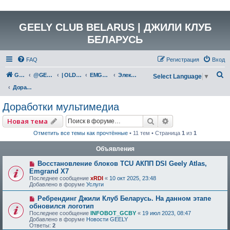
GEELY CLUB BELARUS | ДЖИЛИ КЛУБ
БЕЛАРУСЬ
FAQ
Регистрация
Вход
П
GEELY Club Belarus
@GEELYCLUBBY
| OLD GEELY
EMGRAND X7 (NL-4)
Электрика и электрооборудование
Select Language
▼
о
Доработки мультимедиа
и
Доработки мультимедиа
с
Поиск
Расширенный по
Новая тема
к
Отметить все темы как прочтённые
• 11 тем • Страница
1
из
1
Объявления
Восстановление блоков TCU АКПП DSI Geely Atlas,
Emgrand X7
Последнее сообщение
xRDI
«
10 окт 2025, 23:48
Добавлено в форуме
Услуги
Ребрендинг Джили Клуб Беларусь. На данном этапе
обновился логотип
Последнее сообщение
INFOBOT_GCBY
«
19 июл 2023, 08:47
Добавлено в форуме
Новости GEELY
Ответы:
2