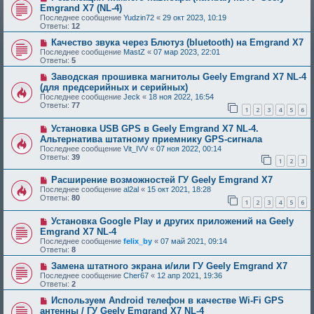
Emgrand X7 (NL-4)
Последнее сообщение
Yudzin72
«
29 окт 2023, 10:19
Ответы:
12
Качество звука через Блютуз (bluetooth) на Emgrand X7
Последнее сообщение
MastZ
«
07 мар 2023, 22:01
Ответы:
5
Заводская прошивка магнитолы Geely Emgrand X7 NL-4
(для предсерийных и серийных)
Последнее сообщение
Jeck
«
18 ноя 2022, 16:54
Ответы:
77
1
2
3
4
5
6
Установка USB GPS в Geely Emgrand X7 NL-4.
Альтернатива штатному приемнику GPS-сигнала
Последнее сообщение
Vit_IVV
«
07 ноя 2022, 00:14
Ответы:
39
1
2
3
Расширение возможностей ГУ Geely Emgrand X7
Последнее сообщение
al2al
«
15 окт 2021, 18:28
Ответы:
80
1
2
3
4
5
6
Установка Google Play и других приложений на Geely
Emgrand X7 NL-4
Последнее сообщение
felix_by
«
07 май 2021, 09:14
Ответы:
8
Замена штатного экрана и/или ГУ Geely Emgrand X7
Последнее сообщение
Cher67
«
12 апр 2021, 19:36
Ответы:
2
Используем Android телефон в качестве Wi-Fi GPS
антенны / ГУ Geely Emgrand X7 NL-4