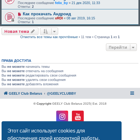
Последнее сообщение
felix_by
«
21 дек 2020, 11:33
Ответы:
2
Как прокачать Андроид
Последнее сообщение
xRDI
«
08 авг 2019, 16:15
Ответы:
1
Новая тема
Отметить все темы как прочтённые
• 11 тем • Страница
1
из
1
Перейти
ПРАВА ДОСТУПА
Вы
не можете
начинать темы
Вы
не можете
отвечать на сообщения
Вы
не можете
редактировать свои сообщения
Вы
не можете
удалять свои сообщения
Вы
не можете
добавлять вложения
GEELY Club Belarus
@GEELYCLUBBY
© Copyright
GEELY Club Belarus 2025| Est. 2018
Создано на основе
phpBB
® Forum Software © phpBB Limited
Этот сайт использует cookies для
Русская поддержка phpBB
обеспечения своей корректной работы.
Конфиденциальность
|
Правила