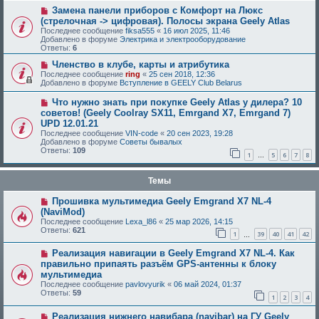
Замена панели приборов с Комфорт на Люкс
(стрелочная -> цифровая). Полосы экрана Geely Atlas
Последнее сообщение
fiksa555
«
16 июл 2025, 11:46
Добавлено в форуме
Электрика и электрооборудование
Ответы:
6
Членство в клубе, карты и атрибутика
Последнее сообщение
ring
«
25 сен 2018, 12:36
Добавлено в форуме
Вступление в GEELY Club Belarus
Что нужно знать при покупке Geely Atlas у дилера? 10
советов! (Geely Coolray SX11, Emrgand X7, Emrgand 7)
UPD 12.01.21
Последнее сообщение
VIN-code
«
20 сен 2023, 19:28
Добавлено в форуме
Советы бывалых
Ответы:
109
1
5
6
7
8
…
Темы
Прошивка мультимедиа Geely Emgrand X7 NL-4
(NaviMod)
Последнее сообщение
Lexa_l86
«
25 мар 2026, 14:15
Ответы:
621
1
39
40
41
42
…
Реализация навигации в Geely Emgrand X7 NL-4. Как
правильно припаять разъём GPS-антенны к блоку
мультимедиа
Последнее сообщение
pavlovyurik
«
06 май 2024, 01:37
Ответы:
59
1
2
3
4
Реализация нижнего навибара (navibar) на ГУ Geely