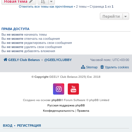
Новая тема
Отметить все темы как прочтённые
• 2 темы • Страница
1
из
1
Перейти
ПРАВА ДОСТУПА
Вы
не можете
начинать темы
Вы
не можете
отвечать на сообщения
Вы
не можете
редактировать свои сообщения
Вы
не можете
удалять свои сообщения
Вы
не можете
добавлять вложения
GEELY Club Belarus
@GEELYCLUBBY
Часовой пояс:
UTC+03:00
Sitemap
Удалить cookies
© Copyright
GEELY Club Belarus 2025| Est. 2018
Создано на основе
phpBB
® Forum Software © phpBB Limited
Русская поддержка phpBB
Конфиденциальность
|
Правила
ВХОД
•
РЕГИСТРАЦИЯ