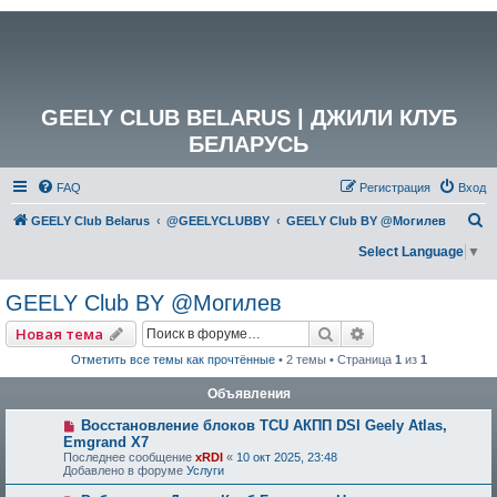
GEELY CLUB BELARUS | ДЖИЛИ КЛУБ
БЕЛАРУСЬ
FAQ
Регистрация
Вход
П
GEELY Club Belarus
@GEELYCLUBBY
GEELY Club BY @Могилев
о
Select Language
▼
и
GEELY Club BY @Могилев
с
к
Поиск
Расширенный по
Новая тема
Отметить все темы как прочтённые
• 2 темы • Страница
1
из
1
Объявления
Восстановление блоков TCU АКПП DSI Geely Atlas,
Emgrand X7
Последнее сообщение
xRDI
«
10 окт 2025, 23:48
Добавлено в форуме
Услуги