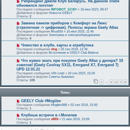
Ребрендинг Джили Клуб Беларусь. На данном этапе
обновился логотип
Последнее сообщение
INFOBOT_GCBY
«
19 июл 2023, 08:47
Добавлено в форуме
Новости GEELY
Ответы:
2
Замена панели приборов с Комфорт на Люкс
(стрелочная -> цифровая). Полосы экрана Geely Atlas
Последнее сообщение
fiksa555
«
16 июл 2025, 11:46
Добавлено в форуме
Электрика и электрооборудование
Ответы:
6
Членство в клубе, карты и атрибутика
Последнее сообщение
ring
«
25 сен 2018, 12:36
Добавлено в форуме
Вступление в GEELY Club Belarus
Что нужно знать при покупке Geely Atlas у дилера? 10
советов! (Geely Coolray SX11, Emrgand X7, Emrgand 7)
UPD 12.01.21
Последнее сообщение
VIN-code
«
20 сен 2023, 19:28
Добавлено в форуме
Советы бывалых
Ответы:
109
1
5
6
7
8
…
Темы
GEELY Club #Mogilev
Последнее сообщение
Mogilev888
«
02 сен 2019, 15:00
Ответы:
1
Клубные встречи в г.Могилев
Последнее сообщение
xRDI
«
21 июн 2019, 15:09
Ответы:
1