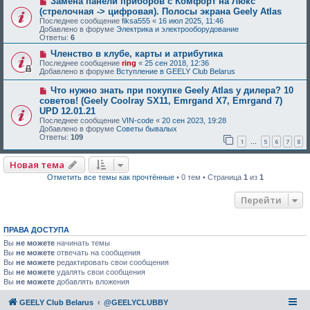
Замена панели приборов с Комфорт на Люкс
(стрелочная -> цифровая). Полосы экрана Geely Atlas
Последнее сообщение
fiksa555
«
16 июл 2025, 11:46
Добавлено в форуме
Электрика и электрооборудование
Ответы:
6
Членство в клубе, карты и атрибутика
Последнее сообщение
ring
«
25 сен 2018, 12:36
Добавлено в форуме
Вступление в GEELY Club Belarus
Что нужно знать при покупке Geely Atlas у дилера? 10
советов! (Geely Coolray SX11, Emrgand X7, Emrgand 7)
UPD 12.01.21
Последнее сообщение
VIN-code
«
20 сен 2023, 19:28
Добавлено в форуме
Советы бывалых
Ответы:
109
1
5
6
7
8
…
Новая тема
Отметить все темы как прочтённые
• 0 тем • Страница
1
из
1
Перейти
ПРАВА ДОСТУПА
Вы
не можете
начинать темы
Вы
не можете
отвечать на сообщения
Вы
не можете
редактировать свои сообщения
Вы
не можете
удалять свои сообщения
Вы
не можете
добавлять вложения
GEELY Club Belarus
@GEELYCLUBBY