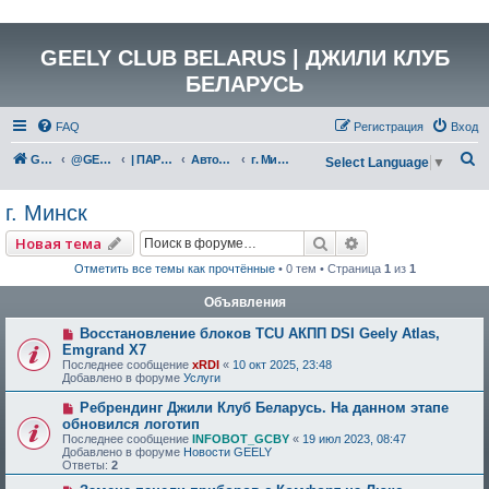
GEELY CLUB BELARUS | ДЖИЛИ КЛУБ
БЕЛАРУСЬ
FAQ
Регистрация
Вход
П
GEELY Club Belarus
@GEELYCLUBBY
| ПАРТНЕРЫ КЛУБА
Автозапчасти
г. Минск
Select Language
▼
о
г. Минск
и
с
Поиск
Расширенный по
Новая тема
к
Отметить все темы как прочтённые
• 0 тем • Страница
1
из
1
Объявления
Восстановление блоков TCU АКПП DSI Geely Atlas,
Emgrand X7
Последнее сообщение
xRDI
«
10 окт 2025, 23:48
Добавлено в форуме
Услуги
Ребрендинг Джили Клуб Беларусь. На данном этапе
обновился логотип
Последнее сообщение
INFOBOT_GCBY
«
19 июл 2023, 08:47
Добавлено в форуме
Новости GEELY
Ответы:
2