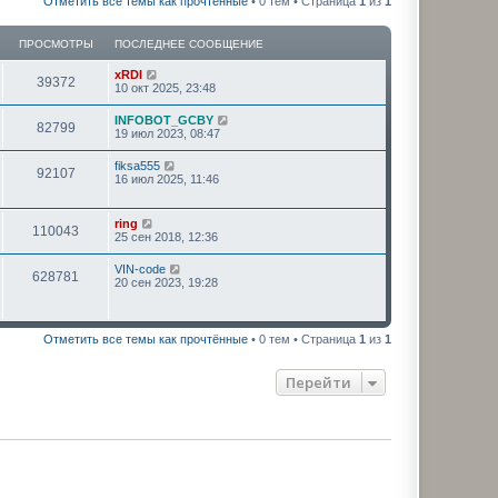
Отметить все темы как прочтённые
• 0 тем • Страница
1
из
1
ПРОСМОТРЫ
ПОСЛЕДНЕЕ СООБЩЕНИЕ
xRDI
39372
10 окт 2025, 23:48
INFOBOT_GCBY
82799
19 июл 2023, 08:47
fiksa555
92107
16 июл 2025, 11:46
ring
110043
25 сен 2018, 12:36
VIN-code
628781
20 сен 2023, 19:28
Отметить все темы как прочтённые
• 0 тем • Страница
1
из
1
Перейти