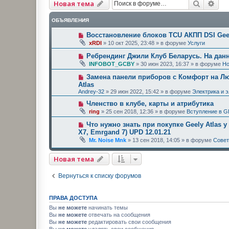
Поиск
Рас
Новая тема
ОБЪЯВЛЕНИЯ
Восстановление блоков TCU АКПП DSI Geel
xRDI
»
10 окт 2025, 23:48
» в форуме
Услуги
Ребрендинг Джили Клуб Беларусь. На дан
INFOBOT_GCBY
»
30 июн 2023, 16:37
» в форуме
Но
Замена панели приборов с Комфорт на Люк
Atlas
Andrey-32
»
29 июн 2022, 15:42
» в форуме
Электрика и 
Членство в клубе, карты и атрибутика
ring
»
25 сен 2018, 12:36
» в форуме
Вступление в G
Что нужно знать при покупке Geely Atlas у
X7, Emrgand 7) UPD 12.01.21
Mr. Noise Mnk
»
13 сен 2018, 14:05
» в форуме
Сове
Новая тема
Вернуться к списку форумов
ПРАВА ДОСТУПА
Вы
не можете
начинать темы
Вы
не можете
отвечать на сообщения
Вы
не можете
редактировать свои сообщения