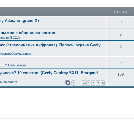
ширенный поиск
ОТВЕТЫ
y Atlas, Emgrand X7
0
ном этапе обновился логотип
2
вости GEELY
с (стрелочная -> цифровая). Полосы экрана Geely
6
электрооборудование
0
EELY Club Belarus
 дилера? 10 советов! (Geely Coolray SX11, Emrgand
109
ты бывалых
1
4
5
6
7
8
…