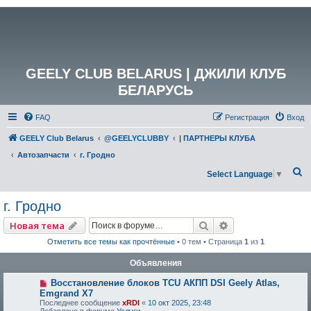
GEELY CLUB BELARUS | ДЖИЛИ КЛУБ
БЕЛАРУСЬ
FAQ
Регистрация
Вход
GEELY Club Belarus
@GEELYCLUBBY
| ПАРТНЕРЫ КЛУБА
Автозапчасти
г. Гродно
П
Select Language
▼
о
г. Гродно
и
с
Поиск
Расширенный по
Новая тема
к
Отметить все темы как прочтённые
• 0 тем • Страница
1
из
1
Объявления
Восстановление блоков TCU АКПП DSI Geely Atlas,
Emgrand X7
Последнее сообщение
xRDI
«
10 окт 2025, 23:48