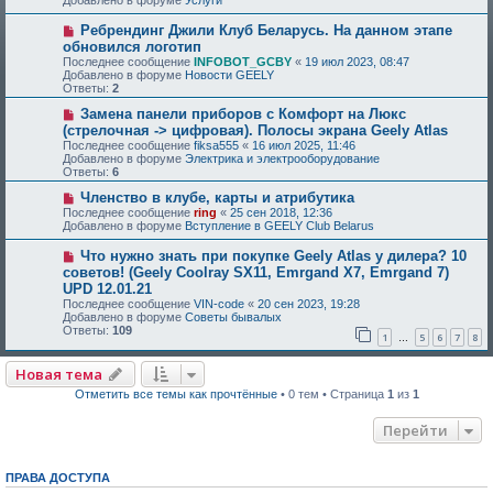
Добавлено в форуме
Услуги
Ребрендинг Джили Клуб Беларусь. На данном этапе
обновился логотип
Последнее сообщение
INFOBOT_GCBY
«
19 июл 2023, 08:47
Добавлено в форуме
Новости GEELY
Ответы:
2
Замена панели приборов с Комфорт на Люкс
(стрелочная -> цифровая). Полосы экрана Geely Atlas
Последнее сообщение
fiksa555
«
16 июл 2025, 11:46
Добавлено в форуме
Электрика и электрооборудование
Ответы:
6
Членство в клубе, карты и атрибутика
Последнее сообщение
ring
«
25 сен 2018, 12:36
Добавлено в форуме
Вступление в GEELY Club Belarus
Что нужно знать при покупке Geely Atlas у дилера? 10
советов! (Geely Coolray SX11, Emrgand X7, Emrgand 7)
UPD 12.01.21
Последнее сообщение
VIN-code
«
20 сен 2023, 19:28
Добавлено в форуме
Советы бывалых
Ответы:
109
1
5
6
7
8
…
Новая тема
Отметить все темы как прочтённые
• 0 тем • Страница
1
из
1
Перейти
ПРАВА ДОСТУПА