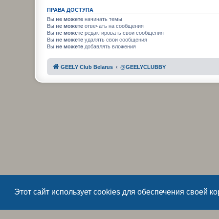
ПРАВА ДОСТУПА
Вы
не можете
начинать темы
Вы
не можете
отвечать на сообщения
Вы
не можете
редактировать свои сообщения
Вы
не можете
удалять свои сообщения
Вы
не можете
добавлять вложения
GEELY Club Belarus
@GEELYCLUBBY
Этот сайт использует cookies для обеспечения своей к