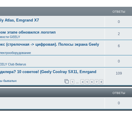
ширенный поиск
ОТВЕТЫ
y Atlas, Emgrand X7
0
ном этапе обновился логотип
2
вости GEELY
с (стрелочная -> цифровая). Полосы экрана Geely
6
электрооборудование
0
EELY Club Belarus
 дилера? 10 советов! (Geely Coolray SX11, Emrgand
109
ты бывалых
1
4
5
6
7
8
…
ОТВЕТЫ
0