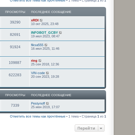
Отметить все темы как прочтённые
• 1 тема • Страница
1
из
1
ПРОСМОТРЫ
ПОСЛЕДНЕЕ СООБЩЕНИЕ
xRDI
39290
10 окт 2025, 23:48
INFOBOT_GCBY
82691
19 июл 2023, 08:47
fiksa555
91924
16 июл 2025, 11:46
ring
109887
25 сен 2018, 12:36
VIN-code
622283
20 сен 2023, 19:28
ПРОСМОТРЫ
ПОСЛЕДНЕЕ СООБЩЕНИЕ
Pestynoff
7339
25 июн 2019, 17:07
Отметить все темы как прочтённые
• 1 тема • Страница
1
из
1
Перейти