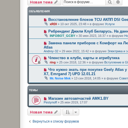
Поиск
Рас
Новая тема
ОБЪЯВЛЕНИЯ
Восстановление блоков TCU АКПП DSI Geel
xRDI
»
10 окт 2025, 23:48
» в форуме
Услуги
Ребрендинг Джили Клуб Беларусь. На дан
INFOBOT_GCBY
»
30 июн 2023, 16:37
» в форуме
Но
Замена панели приборов с Комфорт на Люк
Atlas
Andrey-32
»
29 июн 2022, 15:42
» в форуме
Электрика и 
Членство в клубе, карты и атрибутика
ring
»
25 сен 2018, 12:36
» в форуме
Вступление в G
Что нужно знать при покупке Geely Atlas у
X7, Emrgand 7) UPD 12.01.21
Mr. Noise Mnk
»
13 сен 2018, 14:05
» в форуме
Сове
ТЕМЫ
Магазин автозапчастей AMK1.BY
Pestynoff
»
25 июн 2019, 17:07
Новая тема
Вернуться к списку форумов