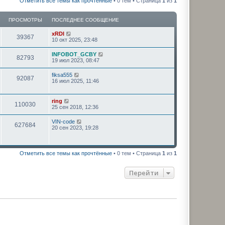
Отметить все темы как прочтённые
• 0 тем • Страница
1
из
1
ПРОСМОТРЫ
ПОСЛЕДНЕЕ СООБЩЕНИЕ
xRDI
39367
10 окт 2025, 23:48
INFOBOT_GCBY
82793
19 июл 2023, 08:47
fiksa555
92087
16 июл 2025, 11:46
ring
110030
25 сен 2018, 12:36
VIN-code
627684
20 сен 2023, 19:28
Отметить все темы как прочтённые
• 0 тем • Страница
1
из
1
Перейти