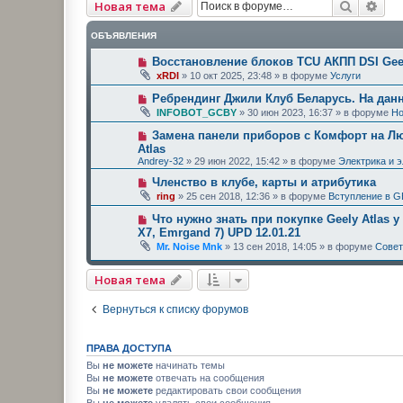
Поиск
Рас
Новая тема
ОБЪЯВЛЕНИЯ
Восстановление блоков TCU АКПП DSI Geel
xRDI
»
10 окт 2025, 23:48
» в форуме
Услуги
Ребрендинг Джили Клуб Беларусь. На дан
INFOBOT_GCBY
»
30 июн 2023, 16:37
» в форуме
Но
Замена панели приборов с Комфорт на Люк
Atlas
Andrey-32
»
29 июн 2022, 15:42
» в форуме
Электрика и 
Членство в клубе, карты и атрибутика
ring
»
25 сен 2018, 12:36
» в форуме
Вступление в G
Что нужно знать при покупке Geely Atlas у
X7, Emrgand 7) UPD 12.01.21
Mr. Noise Mnk
»
13 сен 2018, 14:05
» в форуме
Сове
Новая тема
Вернуться к списку форумов
ПРАВА ДОСТУПА
Вы
не можете
начинать темы
Вы
не можете
отвечать на сообщения
Вы
не можете
редактировать свои сообщения