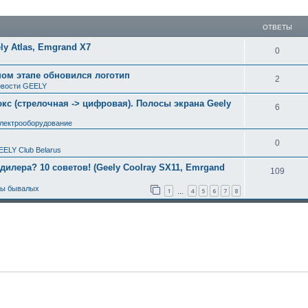
ширенный поиск
ОТВЕТЫ
y Atlas, Emgrand X7
0
ном этапе обновился логотип
2
вости GEELY
с (стрелочная -> цифровая). Полосы экрана Geely
6
электрооборудование
0
EELY Club Belarus
 дилера? 10 советов! (Geely Coolray SX11, Emrgand
109
ты бывалых
1
4
5
6
7
8
…