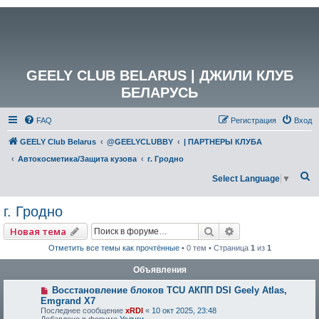
GEELY CLUB BELARUS | ДЖИЛИ КЛУБ
БЕЛАРУСЬ
FAQ
Регистрация
Вход
GEELY Club Belarus
@GEELYCLUBBY
| ПАРТНЕРЫ КЛУБА
Автокосметика/Защита кузова
г. Гродно
П
Select Language
▼
о
г. Гродно
и
с
Поиск
Расширенный по
Новая тема
к
Отметить все темы как прочтённые
• 0 тем • Страница
1
из
1
Объявления
Восстановление блоков TCU АКПП DSI Geely Atlas,
Emgrand X7
Последнее сообщение
xRDI
«
10 окт 2025, 23:48