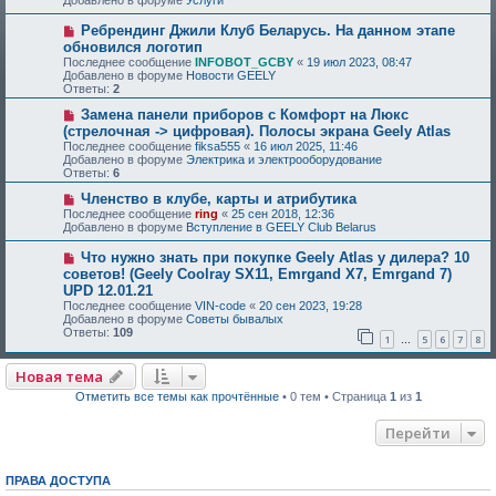
Добавлено в форуме
Услуги
Ребрендинг Джили Клуб Беларусь. На данном этапе
обновился логотип
Последнее сообщение
INFOBOT_GCBY
«
19 июл 2023, 08:47
Добавлено в форуме
Новости GEELY
Ответы:
2
Замена панели приборов с Комфорт на Люкс
(стрелочная -> цифровая). Полосы экрана Geely Atlas
Последнее сообщение
fiksa555
«
16 июл 2025, 11:46
Добавлено в форуме
Электрика и электрооборудование
Ответы:
6
Членство в клубе, карты и атрибутика
Последнее сообщение
ring
«
25 сен 2018, 12:36
Добавлено в форуме
Вступление в GEELY Club Belarus
Что нужно знать при покупке Geely Atlas у дилера? 10
советов! (Geely Coolray SX11, Emrgand X7, Emrgand 7)
UPD 12.01.21
Последнее сообщение
VIN-code
«
20 сен 2023, 19:28
Добавлено в форуме
Советы бывалых
Ответы:
109
1
5
6
7
8
…
Новая тема
Отметить все темы как прочтённые
• 0 тем • Страница
1
из
1
Перейти
ПРАВА ДОСТУПА