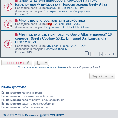
Замена панели приборов с Комфорт на Люкс
(стрелочная -> цифровая). Полосы экрана Geely Atlas
Последнее сообщение
fiksa555
«
16 июл 2025, 11:46
Добавлено в форуме
Электрика и электрооборудование
Ответы:
6
Членство в клубе, карты и атрибутика
Последнее сообщение
ring
«
25 сен 2018, 12:36
Добавлено в форуме
Вступление в GEELY Club Belarus
Что нужно знать при покупке Geely Atlas у дилера? 10
советов! (Geely Coolray SX11, Emrgand X7, Emrgand 7)
UPD 12.01.21
Последнее сообщение
VIN-code
«
20 сен 2023, 19:28
Добавлено в форуме
Советы бывалых
Ответы:
109
1
5
6
7
8
…
Новая тема
Отметить все темы как прочтённые
• 0 тем • Страница
1
из
1
Перейти
ПРАВА ДОСТУПА
Вы
не можете
начинать темы
Вы
не можете
отвечать на сообщения
Вы
не можете
редактировать свои сообщения
Вы
не можете
удалять свои сообщения
Вы
не можете
добавлять вложения
GEELY Club Belarus
@GEELYCLUBBY