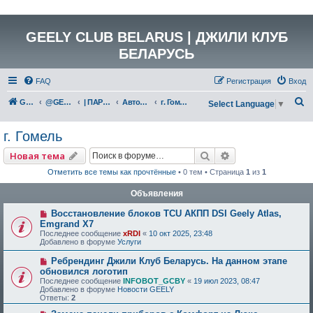
GEELY CLUB BELARUS | ДЖИЛИ КЛУБ
БЕЛАРУСЬ
FAQ
Регистрация
Вход
П
GEELY Club Belarus
@GEELYCLUBBY
| ПАРТНЕРЫ КЛУБА
Автокосметика/Защита кузова
г. Гомель
Select Language
▼
о
г. Гомель
и
с
Поиск
Расширенный по
Новая тема
к
Отметить все темы как прочтённые
• 0 тем • Страница
1
из
1
Объявления
Восстановление блоков TCU АКПП DSI Geely Atlas,
Emgrand X7
Последнее сообщение
xRDI
«
10 окт 2025, 23:48
Добавлено в форуме
Услуги
Ребрендинг Джили Клуб Беларусь. На данном этапе
обновился логотип
Последнее сообщение
INFOBOT_GCBY
«
19 июл 2023, 08:47
Добавлено в форуме
Новости GEELY
Ответы:
2