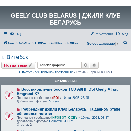
GEELY CLUB BELARUS | ДЖИЛИ КЛУБ
БЕЛАРУСЬ
FAQ
Регистрация
Вход
П
GEELY Club Belarus
@GEELYCLUBBY
| ПАРТНЕРЫ КЛУБА
Дополнительные аксессуары
г. Витебск
Select Language
▼
о
г. Витебск
и
с
Поиск
Расширенный по
Новая тема
к
Отметить все темы как прочтённые
• 1 тема • Страница
1
из
1
Объявления
Восстановление блоков TCU АКПП DSI Geely Atlas,
Emgrand X7
Последнее сообщение
xRDI
«
10 окт 2025, 23:48
Добавлено в форуме
Услуги
Ребрендинг Джили Клуб Беларусь. На данном этапе
обновился логотип
Последнее сообщение
INFOBOT_GCBY
«
19 июл 2023, 08:47
Добавлено в форуме
Новости GEELY
Ответы:
2