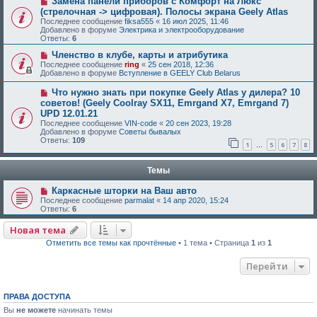
Замена панели приборов с Комфорт на Люкс
(стрелочная -> цифровая). Полосы экрана Geely Atlas
Последнее сообщение
fiksa555
«
16 июл 2025, 11:46
Добавлено в форуме
Электрика и электрооборудование
Ответы:
6
Членство в клубе, карты и атрибутика
Последнее сообщение
ring
«
25 сен 2018, 12:36
Добавлено в форуме
Вступление в GEELY Club Belarus
Что нужно знать при покупке Geely Atlas у дилера? 10
советов! (Geely Coolray SX11, Emrgand X7, Emrgand 7)
UPD 12.01.21
Последнее сообщение
VIN-code
«
20 сен 2023, 19:28
Добавлено в форуме
Советы бывалых
Ответы:
109
1
5
6
7
8
…
Темы
Каркасные шторки на Ваш авто
Последнее сообщение
parmalat
«
14 апр 2020, 15:24
Ответы:
6
Новая тема
Отметить все темы как прочтённые
• 1 тема • Страница
1
из
1
Перейти
ПРАВА ДОСТУПА
Вы
не можете
начинать темы