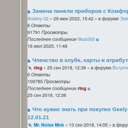
Замена панели приборов с Комфорт
Andrey-32
»
29 июн 2022, 15:42
» в форуме
Эле
6
Ответы
91791
Просмотры
Последнее сообщение
fiksa555
16 июл 2025, 11:46
Членство в клубе, карты и атрибу
ring
»
25 сен 2018, 12:36
» в форуме
Вступл
0
Ответы
109785
Просмотры
Последнее сообщение
ring
25 сен 2018, 12:36
Что нужно знать при покупке Geely
12.01.21
Mr. Noise Mnk
»
13 сен 2018, 14:05
» в фор