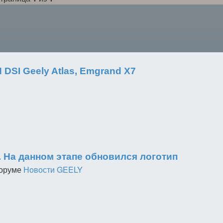
DSI Geely Atlas, Emgrand X7
 На данном этапе обновился логотип
форуме
Новости GEELY