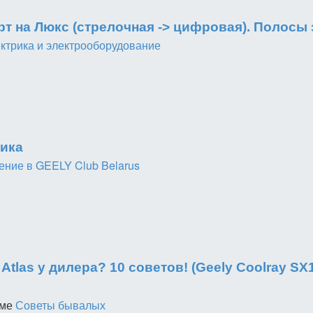
 на Люкс (стрелочная -> цифровая). Полосы э
ктрика и электрооборудование
тика
ение в GEELY Club Belarus
 Atlas у дилера? 10 советов! (Geely Coolray S
уме
Советы бывалых