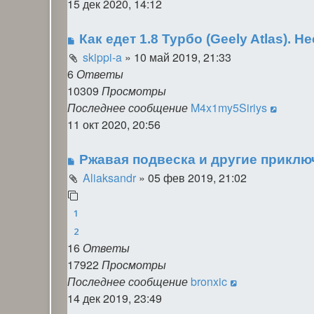
15 дек 2020, 14:12
Как едет 1.8 Турбо (Geely Atlas).
skippi-a
»
10 май 2019, 21:33
6
Ответы
10309
Просмотры
Последнее сообщение
M4x1my5Siriys
11 окт 2020, 20:56
Ржавая подвеска и другие приключ
Aliaksandr
»
05 фев 2019, 21:02
1
2
16
Ответы
17922
Просмотры
Последнее сообщение
bronxic
14 дек 2019, 23:49