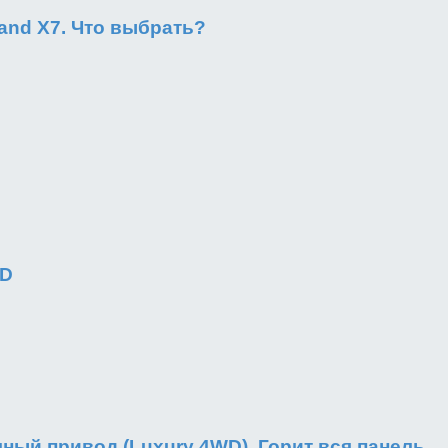
rand X7. Что выбрать?
WD
лный привод (Luxury 4WD). Горит вся панель