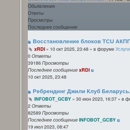
Объявления
Ответы
Просмотры
Последнее сообщение
Восстановление блоков TCU АКПП 
xRDI
»
10 окт 2025, 23:48
» в форуме
Услуги
0
Ответы
39186
Просмотры
Последнее сообщение
xRDI
10 окт 2025, 23:48
Ребрендинг Джили Клуб Беларусь.
INFOBOT_GCBY
»
30 июн 2023, 16:37
» в 
2
Ответы
82589
Просмотры
Последнее сообщение
INFOBOT_GCBY
19 июл 2023, 08:47