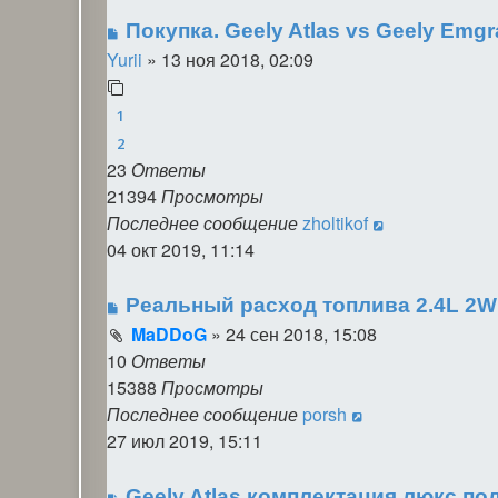
Покупка. Geely Atlas vs Geely Emg
Yurii
»
13 ноя 2018, 02:09
1
2
23
Ответы
21394
Просмотры
Последнее сообщение
zholtikof
04 окт 2019, 11:14
Реальный расход топлива 2.4L 2
MaDDoG
»
24 сен 2018, 15:08
10
Ответы
15388
Просмотры
Последнее сообщение
porsh
27 июл 2019, 15:11
Geely Atlas комплектация люкс по