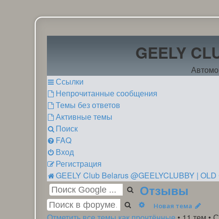
GEELY CL
Автомо
Ссылки
Непрочитанные сообщения
Темы без ответов
Активные темы
Поиск
FAQ
Вход
Регистрация
GEELY Club Belarus
@GEELYCLUBBY
| OLD
Отзывы
Поиск
Расширенный поиск
Новая тема
Отметить все темы как прочтённые
• 11 тем •