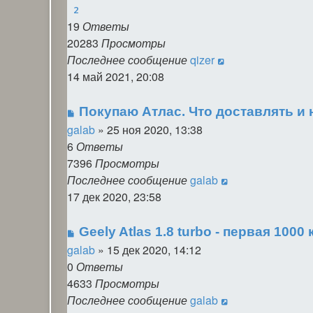
2
19
Ответы
20283
Просмотры
Последнее сообщение
qizer
14 май 2021, 20:08
Покупаю Атлас. Что доставлять и 
galab
»
25 ноя 2020, 13:38
6
Ответы
7396
Просмотры
Последнее сообщение
galab
17 дек 2020, 23:58
Geely Atlas 1.8 turbo - первая 100
galab
»
15 дек 2020, 14:12
0
Ответы
4633
Просмотры
Последнее сообщение
galab