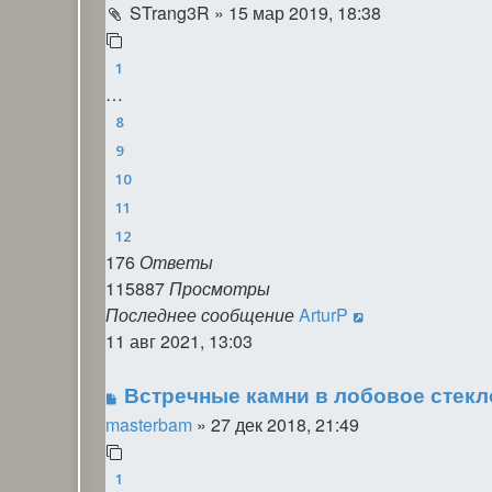
STrang3R
»
15 мар 2019, 18:38
1
…
8
9
10
11
12
176
Ответы
115887
Просмотры
Последнее сообщение
ArturP
11 авг 2021, 13:03
Встречные камни в лобовое стекл
masterbam
»
27 дек 2018, 21:49
1