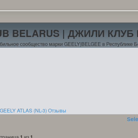
UB BELARUS | ДЖИЛИ КЛУБ
бильное сообщество марки GEELY|BELGEE в Республике Б
 GEELY
ATLAS (NL-3)
Отзывы
Sel
 Страница
1
из
1