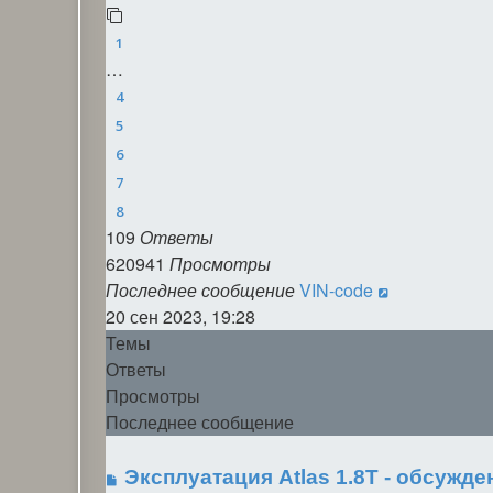
1
…
4
5
6
7
8
109
Ответы
620941
Просмотры
Последнее сообщение
VIN-code
20 сен 2023, 19:28
Темы
Ответы
Просмотры
Последнее сообщение
Эксплуатация Atlas 1.8Т - обсуж