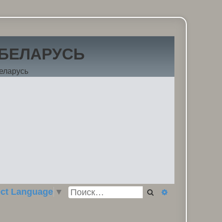
 БЕЛАРУСЬ
еларусь
ect Language
▼
Поиск
Расширенный п