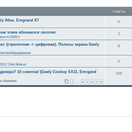
ширенный поиск
ОТВЕТЫ
y Atlas, Emgrand X7
0
ном этапе обновился логотип
2
вости GEELY
с (стрелочная -> цифровая). Полосы экрана Geely
6
электрооборудование
0
EELY Club Belarus
 дилера? 10 советов! (Geely Coolray SX11, Emrgand
109
ты бывалых
1
4
5
6
7
8
…