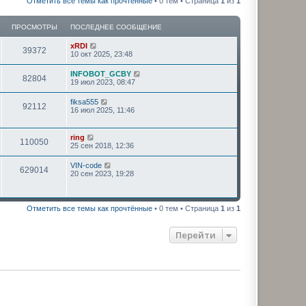
Отметить все темы как прочтённые
• 0 тем • Страница
1
из
1
ПРОСМОТРЫ
ПОСЛЕДНЕЕ СООБЩЕНИЕ
xRDI
39372
10 окт 2025, 23:48
INFOBOT_GCBY
82804
19 июл 2023, 08:47
fiksa555
92112
16 июл 2025, 11:46
ring
110050
25 сен 2018, 12:36
VIN-code
629014
20 сен 2023, 19:28
Отметить все темы как прочтённые
• 0 тем • Страница
1
из
1
Перейти