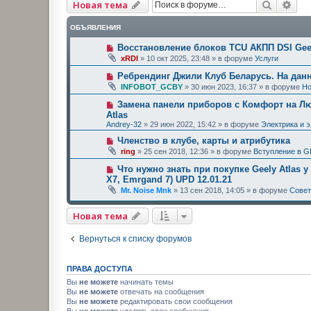
Поиск
Рас
Новая тема
ОБЪЯВЛЕНИЯ
Восстановление блоков TCU АКПП DSI Geel
xRDI
»
10 окт 2025, 23:48
» в форуме
Услуги
Ребрендинг Джили Клуб Беларусь. На дан
INFOBOT_GCBY
»
30 июн 2023, 16:37
» в форуме
Но
Замена панели приборов с Комфорт на Люк
Atlas
Andrey-32
»
29 июн 2022, 15:42
» в форуме
Электрика и 
Членство в клубе, карты и атрибутика
ring
»
25 сен 2018, 12:36
» в форуме
Вступление в G
Что нужно знать при покупке Geely Atlas у
X7, Emrgand 7) UPD 12.01.21
Mr. Noise Mnk
»
13 сен 2018, 14:05
» в форуме
Сове
Новая тема
Вернуться к списку форумов
ПРАВА ДОСТУПА
Вы
не можете
начинать темы
Вы
не можете
отвечать на сообщения
Вы
не можете
редактировать свои сообщения