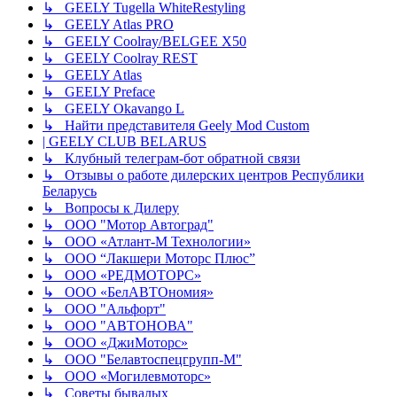
↳ GEELY Tugella WhiteRestyling
↳ GEELY Atlas PRO
↳ GEELY Coolray/BELGEE X50
↳ GEELY Coolray REST
↳ GEELY Atlas
↳ GEELY Preface
↳ GEELY Okavango L
↳ Найти представителя Geely Mod Custom
| GEELY CLUB BELARUS
↳ Клубный телеграм-бот обратной связи
↳ Отзывы о работе дилерских центров Республики
Беларусь
↳ Вопросы к Дилеру
↳ ООО "Мотор Автоград"
↳ ООО «Атлант-М Технологии»
↳ ООО “Лакшери Моторс Плюс”
↳ ООО «РЕДМОТОРС»
↳ ООО «БелАВТОномия»
↳ ООО "Альфорт"
↳ ООО "АВТОНОВА"
↳ ООО «ДжиМоторс»
↳ ООО "Белавтоспецгрупп-М"
↳ ООО «Могилевмоторс»
↳ Советы бывалых