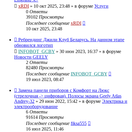
xRDI
»
10 окт 2025, 23:48
» в форуме
Услуги
0
Ответы
39102
Просмотры
Последнее сообщение
xRDI
10 окт 2025, 23:48
Ребрендинг Джили Клуб Беларусь. На данном этапе
обновился логотип
INFOBOT_GCBY
»
30 июн 2023, 16:37
» в форуме
Новости GEELY
2
Ответы
82480
Просмотры
Последнее сообщение
INFOBOT_GCBY
19 июл 2023, 08:47
Замена панели приборов с Комфорт на Люкс
(стрелочная -> цифровая). Полосы экрана Geely Atlas
Andrey-32
»
29 июн 2022, 15:42
» в форуме
Электрика и
электрооборудование
6
Ответы
91614
Просмотры
Последнее сообщение
fiksa555
16 июл 2025, 11:46