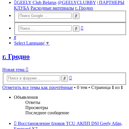
GEELY Club Belarus
@GEELYCLUBBY
| ПАРТНЕРЫ
КЛУБА
Расходные материалы
г. Гродно
Расширенный
Поиск
поиск
Поиск
Select Language
▼
г. Гродно
Новая тема
Расширенный
Поиск
поиск
Отметить все темы как прочтённые
• 0 тем • Страница
1
из
1
Объявления
Ответы
Просмотры
Последнее сообщение
Восстановление блоков TCU АКПП DSI Geely Atlas,
Emgrand X7