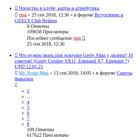
Членство в клубе, карты и атрибутика
ring
»
25 сен 2018, 12:36
» в форуме
Вступление в
GEELY Club Belarus
0
Ответы
109658
Просмотры
Последнее сообщение
ring
25 сен 2018, 12:36
Что нужно знать при покупке Geely Atlas у дилера? 10
советов! (Geely Coolray SX11, Emrgand X7, Emrgand 7)
UPD 12.01.21
Mr. Noise Mnk
»
13 сен 2018, 14:05
» в форуме
Советы
бывалых
1
…
4
5
6
7
8
109
Ответы
617622
Просмотры