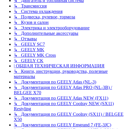
↳ Двигатель и топливная система
↳ Трансмиссия
↳ Система охлаждения
↳ Подвеска, рулевое, тормоза
↳ Кузов и салон
↳ Электрика и электрооборудование
↳ Дополнительные аксессуары
↳ Отзывы
↳ GEELY SC7
↳ GEELY MK
↳ GEELY MK Cross
↳ GEELY CK
| ОБЩАЯ ТЕХНИЧЕСКАЯ ИНФОРМАЦИЯ
↳ Книги, инструкции, руководства, полезные
материалы
↳ Документация по GEELY Atlas (NL-3)
↳ Документация по GEELY Atlas PRO (NL-3B) /
BELGEE X70
↳ Документация по GEELY Atlas NEW (FX11)
↳ Документация по GEELY Coolray NEW (SX11)
Restyling
↳ Документация по GEELY Coolray (SX11) / BELGEE
X50
↳ Документация по GEELY Emgrand 7 (FE-3JC)