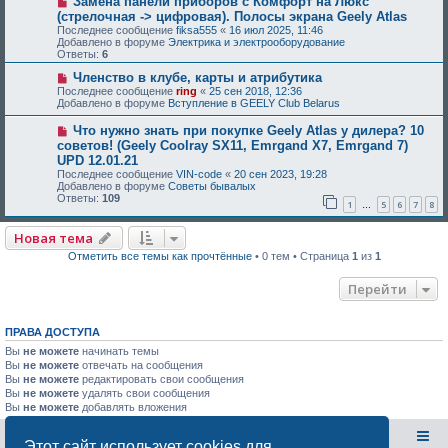
Замена панели приборов с Комфорт на Люкс
(стрелочная -> цифровая). Полосы экрана Geely Atlas
Последнее сообщение
fiksa555
«
16 июл 2025, 11:46
Добавлено в форуме
Электрика и электрооборудование
Ответы:
6
Членство в клубе, карты и атрибутика
Последнее сообщение
ring
«
25 сен 2018, 12:36
Добавлено в форуме
Вступление в GEELY Club Belarus
Что нужно знать при покупке Geely Atlas у дилера? 10
советов! (Geely Coolray SX11, Emrgand X7, Emrgand 7)
UPD 12.01.21
Последнее сообщение
VIN-code
«
20 сен 2023, 19:28
Добавлено в форуме
Советы бывалых
Ответы:
109
1
5
6
7
8
…
Новая тема
Отметить все темы как прочтённые
• 0 тем • Страница
1
из
1
Перейти
ПРАВА ДОСТУПА
Вы
не можете
начинать темы
Вы
не можете
отвечать на сообщения
Вы
не можете
редактировать свои сообщения
Вы
не можете
удалять свои сообщения
Вы
не можете
добавлять вложения
GEELY Club Belarus
@GEELYCLUBBY
Этот сайт использует cookies для