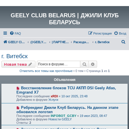
GEELY CLUB BELARUS | ДЖИЛИ КЛУБ
БЕЛАРУСЬ
FAQ
Регистрация
Вход
П
GEELY Club Belarus
@GEELYCLUBBY
| ПАРТНЕРЫ КЛУБА
Расходные материалы
г. Витебск
о
г. Витебск
и
с
Поиск
Расширенный по
Новая тема
к
Отметить все темы как прочтённые
• 0 тем • Страница
1
из
1
Объявления
Восстановление блоков TCU АКПП DSI Geely Atlas,
Emgrand X7
Последнее сообщение
xRDI
«
10 окт 2025, 23:48
Добавлено в форуме
Услуги
Ребрендинг Джили Клуб Беларусь. На данном этапе
обновился логотип
Последнее сообщение
INFOBOT_GCBY
«
19 июл 2023, 08:47
Добавлено в форуме
Новости GEELY
Ответы:
2