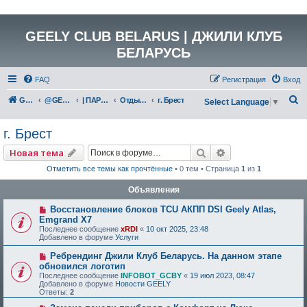
GEELY CLUB BELARUS | ДЖИЛИ КЛУБ
БЕЛАРУСЬ
FAQ
Регистрация
Вход
П
GEELY Club Belarus
@GEELYCLUBBY
| ПАРТНЕРЫ КЛУБА
Отдых и развлечения
г. Брест
Select Language
▼
о
г. Брест
и
с
Поиск
Расширенный по
Новая тема
к
Отметить все темы как прочтённые
• 0 тем • Страница
1
из
1
Объявления
Восстановление блоков TCU АКПП DSI Geely Atlas,
Emgrand X7
Последнее сообщение
xRDI
«
10 окт 2025, 23:48
Добавлено в форуме
Услуги
Ребрендинг Джили Клуб Беларусь. На данном этапе
обновился логотип
Последнее сообщение
INFOBOT_GCBY
«
19 июл 2023, 08:47
Добавлено в форуме
Новости GEELY
Ответы:
2