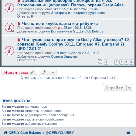
Замена панели приборов с Комфорт на Люкс
(стрелочная -> цифровая). Полосы экрана Geely Atlas
Последнее сообщение
fiksa555
«
16 июл 2025, 11:46
Добавлено в форуме
Электрика и электрооборудование
Ответы:
6
Членство в клубе, карты и атрибутика
Последнее сообщение
ring
«
25 сен 2018, 12:36
Добавлено в форуме
Вступление в GEELY Club Belarus
Что нужно знать при покупке Geely Atlas у дилера? 10
советов! (Geely Coolray SX11, Emrgand X7, Emrgand 7)
UPD 12.01.21
Последнее сообщение
VIN-code
«
20 сен 2023, 19:28
Добавлено в форуме
Советы бывалых
Ответы:
109
1
5
6
7
8
…
Новая тема
Отметить все темы как прочтённые
• 0 тем • Страница
1
из
1
Перейти
ПРАВА ДОСТУПА
Вы
не можете
начинать темы
Вы
не можете
отвечать на сообщения
Вы
не можете
редактировать свои сообщения
Вы
не можете
удалять свои сообщения
Вы
не можете
добавлять вложения
GEELY Club Belarus
@GEELYCLUBBY