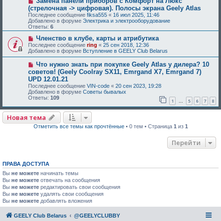
Замена панели приборов с Комфорт на Люкс
(стрелочная -> цифровая). Полосы экрана Geely Atlas
Последнее сообщение
fiksa555
«
16 июл 2025, 11:46
Добавлено в форуме
Электрика и электрооборудование
Ответы:
6
Членство в клубе, карты и атрибутика
Последнее сообщение
ring
«
25 сен 2018, 12:36
Добавлено в форуме
Вступление в GEELY Club Belarus
Что нужно знать при покупке Geely Atlas у дилера? 10
советов! (Geely Coolray SX11, Emrgand X7, Emrgand 7)
UPD 12.01.21
Последнее сообщение
VIN-code
«
20 сен 2023, 19:28
Добавлено в форуме
Советы бывалых
Ответы:
109
1
5
6
7
8
…
Новая тема
Отметить все темы как прочтённые
• 0 тем • Страница
1
из
1
Перейти
ПРАВА ДОСТУПА
Вы
не можете
начинать темы
Вы
не можете
отвечать на сообщения
Вы
не можете
редактировать свои сообщения
Вы
не можете
удалять свои сообщения
Вы
не можете
добавлять вложения
GEELY Club Belarus
@GEELYCLUBBY