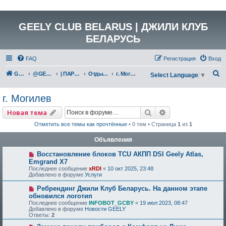
GEELY CLUB BELARUS | ДЖИЛИ КЛУБ
БЕЛАРУСЬ
FAQ
Регистрация
Вход
П
GEELY Club Belarus
@GEELYCLUBBY
| ПАРТНЕРЫ КЛУБА
Отдых и развлечения
г. Могилев
Select Language
▼
о
г. Могилев
и
с
Поиск
Расширенный по
Новая тема
к
Отметить все темы как прочтённые
• 0 тем • Страница
1
из
1
Объявления
Восстановление блоков TCU АКПП DSI Geely Atlas,
Emgrand X7
Последнее сообщение
xRDI
«
10 окт 2025, 23:48
Добавлено в форуме
Услуги
Ребрендинг Джили Клуб Беларусь. На данном этапе
обновился логотип
Последнее сообщение
INFOBOT_GCBY
«
19 июл 2023, 08:47
Добавлено в форуме
Новости GEELY
Ответы:
2