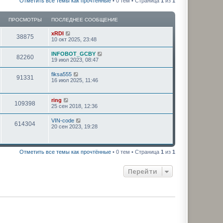
Отметить все темы как прочтённые
• 0 тем • Страница
1
из
1
ПРОСМОТРЫ
ПОСЛЕДНЕЕ СООБЩЕНИЕ
xRDI
38875
10 окт 2025, 23:48
INFOBOT_GCBY
82260
19 июл 2023, 08:47
fiksa555
91331
16 июл 2025, 11:46
ring
109398
25 сен 2018, 12:36
VIN-code
614304
20 сен 2023, 19:28
Отметить все темы как прочтённые
• 0 тем • Страница
1
из
1
Перейти