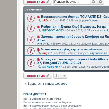
Поиск
Рас
Новая тема
ОБЪЯВЛЕНИЯ
Восстановление блоков TCU АКПП DSI Geel
xRDI
»
10 окт 2025, 23:48
» в форуме
Услуги
Ребрендинг Джили Клуб Беларусь. На дан
INFOBOT_GCBY
»
30 июн 2023, 16:37
» в форуме
Но
Замена панели приборов с Комфорт на Люк
Atlas
Andrey-32
»
29 июн 2022, 15:42
» в форуме
Электрика и 
Членство в клубе, карты и атрибутика
ring
»
25 сен 2018, 12:36
» в форуме
Вступление в G
Что нужно знать при покупке Geely Atlas у
X7, Emrgand 7) UPD 12.01.21
Mr. Noise Mnk
»
13 сен 2018, 14:05
» в форуме
Сове
Новая тема
Вернуться к списку форумов
ПРАВА ДОСТУПА
Вы
не можете
начинать темы
Вы
не можете
отвечать на сообщения
Вы
не можете
редактировать свои сообщения