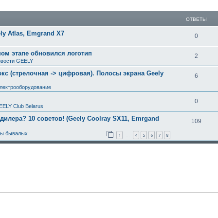
ширенный поиск
ОТВЕТЫ
y Atlas, Emgrand X7
0
ном этапе обновился логотип
2
вости GEELY
с (стрелочная -> цифровая). Полосы экрана Geely
6
электрооборудование
0
EELY Club Belarus
 дилера? 10 советов! (Geely Coolray SX11, Emrgand
109
ты бывалых
1
4
5
6
7
8
…