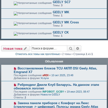
GEELY SC7
Темы:
3
GEELY MK
Темы:
1
GEELY MK Cross
Темы:
3
GEELY CK
Темы:
1
Поиск
Расширенный по
Новая тема
Отметить все темы как прочтённые
• 2 темы • Страница
1
из
1
Объявления
Восстановление блоков TCU АКПП DSI Geely Atlas,
Emgrand X7
Последнее сообщение
xRDI
«
10 окт 2025, 23:48
Добавлено в форуме
Услуги
Ребрендинг Джили Клуб Беларусь. На данном этапе
обновился логотип
Последнее сообщение
INFOBOT_GCBY
«
19 июл 2023, 08:47
Добавлено в форуме
Новости GEELY
Ответы:
2
Замена панели приборов с Комфорт на Люкс
(стрелочная -> цифровая). Полосы экрана Geely Atlas