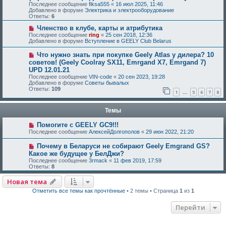
Последнее сообщение
fiksa555
«
16 июл 2025, 11:46
Добавлено в форуме
Электрика и электрооборудование
Ответы:
6
Членство в клубе, карты и атрибутика
Последнее сообщение
ring
«
25 сен 2018, 12:36
Добавлено в форуме
Вступление в GEELY Club Belarus
Что нужно знать при покупке Geely Atlas у дилера? 10
советов! (Geely Coolray SX11, Emrgand X7, Emrgand 7)
UPD 12.01.21
Последнее сообщение
VIN-code
«
20 сен 2023, 19:28
Добавлено в форуме
Советы бывалых
Ответы:
109
1
5
6
7
8
…
Темы
Помогите с GEELY GC9!!!
Последнее сообщение
АлексейДолгополов
«
29 июн 2022, 21:20
Почему в Беларуси не собирают Geely Emgrand GS?
Какое же будущее у БелДжи?
Последнее сообщение
3rmack
«
11 фев 2019, 17:59
Ответы:
8
Новая тема
Отметить все темы как прочтённые
• 2 темы • Страница
1
из
1
Перейти