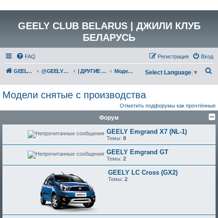
GEELY CLUB BELARUS | ДЖИЛИ КЛУБ
БЕЛАРУСЬ
FAQ
Регистрация
Вход
П
GEELY Club Belarus
@GEELYCLUBBY
| ДРУГИЕ МОДЕЛИ GEELY
Модели снятые с производства
Select Language
▼
о
Модели снятые с производства
и
Отметить подфорумы как прочтённые
с
Форум
к
GEELY Emgrand X7 (NL-1)
Темы:
8
GEELY Emgrand GT
Темы:
2
GEELY LC Cross (GX2)
Темы:
2