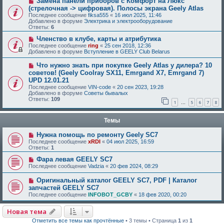
Замена панели приборов с Комфорт на Люкс
(стрелочная -> цифровая). Полосы экрана Geely Atlas
Последнее сообщение
fiksa555
«
16 июл 2025, 11:46
Добавлено в форуме
Электрика и электрооборудование
Ответы:
6
Членство в клубе, карты и атрибутика
Последнее сообщение
ring
«
25 сен 2018, 12:36
Добавлено в форуме
Вступление в GEELY Club Belarus
Что нужно знать при покупке Geely Atlas у дилера? 10
советов! (Geely Coolray SX11, Emrgand X7, Emrgand 7)
UPD 12.01.21
Последнее сообщение
VIN-code
«
20 сен 2023, 19:28
Добавлено в форуме
Советы бывалых
Ответы:
109
1
5
6
7
8
…
Темы
Нужна помощь по ремонту Geely SC7
Последнее сообщение
xRDI
«
04 июл 2025, 16:59
Ответы:
1
Фара левая GEELY SC7
Последнее сообщение
Vadzia
«
20 фев 2024, 08:29
Оригинальный каталог GEELY SC7, PDF | Каталог
запчастей GEELY SC7
Последнее сообщение
INFOBOT_GCBY
«
18 фев 2020, 00:20
Новая тема
Отметить все темы как прочтённые
• 3 темы • Страница
1
из
1