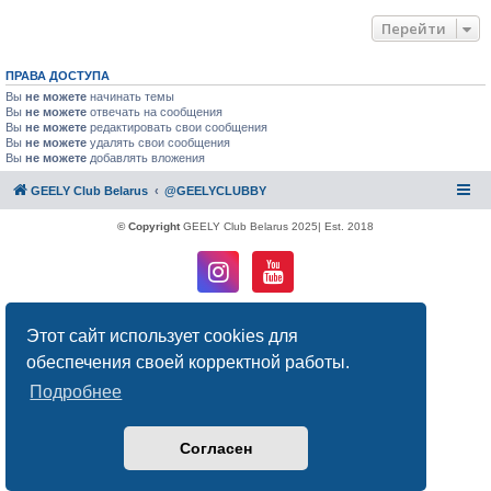
Перейти
ПРАВА ДОСТУПА
Вы
не можете
начинать темы
Вы
не можете
отвечать на сообщения
Вы
не можете
редактировать свои сообщения
Вы
не можете
удалять свои сообщения
Вы
не можете
добавлять вложения
GEELY Club Belarus
@GEELYCLUBBY
© Copyright
GEELY Club Belarus 2025| Est. 2018
Создано на основе
phpBB
® Forum Software © phpBB Limited
Этот сайт использует cookies для
Русская поддержка phpBB
Конфиденциальность
|
Правила
обеспечения своей корректной работы.
Подробнее
Согласен