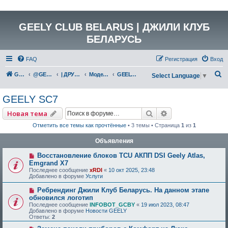
GEELY CLUB BELARUS | ДЖИЛИ КЛУБ
БЕЛАРУСЬ
FAQ
Регистрация
Вход
П
GEELY Club Belarus
@GEELYCLUBBY
| ДРУГИЕ МОДЕЛИ GEELY
Модели снятые с производства
GEELY SC7
Select Language
▼
о
GEELY SC7
и
с
Поиск
Расширенный по
Новая тема
к
Отметить все темы как прочтённые
• 3 темы • Страница
1
из
1
Объявления
Восстановление блоков TCU АКПП DSI Geely Atlas,
Emgrand X7
Последнее сообщение
xRDI
«
10 окт 2025, 23:48
Добавлено в форуме
Услуги
Ребрендинг Джили Клуб Беларусь. На данном этапе
обновился логотип
Последнее сообщение
INFOBOT_GCBY
«
19 июл 2023, 08:47
Добавлено в форуме
Новости GEELY
Ответы:
2