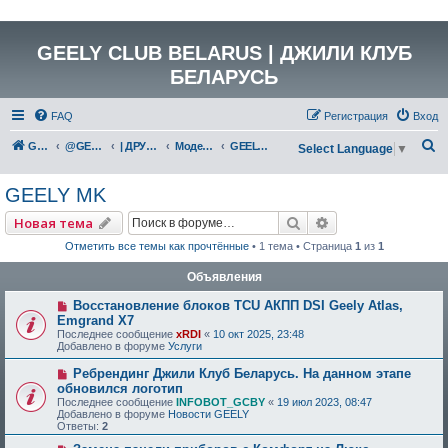
GEELY CLUB BELARUS | ДЖИЛИ КЛУБ
БЕЛАРУСЬ
FAQ
Регистрация
Вход
П
GEELY Club Belarus
@GEELYCLUBBY
| ДРУГИЕ МОДЕЛИ GEELY
Модели снятые с производства
GEELY MK
Select Language
▼
о
GEELY MK
и
с
Поиск
Расширенный по
Новая тема
к
Отметить все темы как прочтённые
• 1 тема • Страница
1
из
1
Объявления
Восстановление блоков TCU АКПП DSI Geely Atlas,
Emgrand X7
Последнее сообщение
xRDI
«
10 окт 2025, 23:48
Добавлено в форуме
Услуги
Ребрендинг Джили Клуб Беларусь. На данном этапе
обновился логотип
Последнее сообщение
INFOBOT_GCBY
«
19 июл 2023, 08:47
Добавлено в форуме
Новости GEELY
Ответы:
2