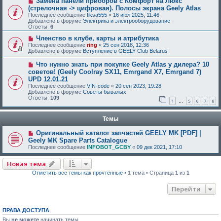
Замена панели приборов с Комфорт на Люкс
(стрелочная -> цифровая). Полосы экрана Geely Atlas
Последнее сообщение
fiksa555
«
16 июл 2025, 11:46
Добавлено в форуме
Электрика и электрооборудование
Ответы:
6
Членство в клубе, карты и атрибутика
Последнее сообщение
ring
«
25 сен 2018, 12:36
Добавлено в форуме
Вступление в GEELY Club Belarus
Что нужно знать при покупке Geely Atlas у дилера? 10
советов! (Geely Coolray SX11, Emrgand X7, Emrgand 7)
UPD 12.01.21
Последнее сообщение
VIN-code
«
20 сен 2023, 19:28
Добавлено в форуме
Советы бывалых
Ответы:
109
1
5
6
7
8
…
Темы
Оригинальный каталог запчастей GEELY MK [PDF] |
Geely MK Spare Parts Catalogue
Последнее сообщение
INFOBOT_GCBY
«
09 дек 2021, 17:10
Новая тема
Отметить все темы как прочтённые
• 1 тема • Страница
1
из
1
Перейти
ПРАВА ДОСТУПА
Вы
не можете
начинать темы