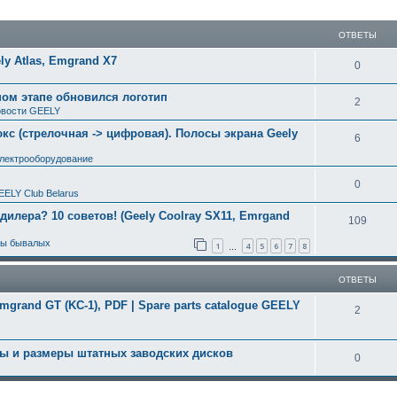
ширенный поиск
ОТВЕТЫ
y Atlas, Emgrand X7
0
ном этапе обновился логотип
2
вости GEELY
с (стрелочная -> цифровая). Полосы экрана Geely
6
электрооборудование
0
EELY Club Belarus
 дилера? 10 советов! (Geely Coolray SX11, Emrgand
109
ты бывалых
1
4
5
6
7
8
…
ОТВЕТЫ
rand GT (KC-1), PDF | Spare parts catalogue GEELY
2
ры и размеры штатных заводских дисков
0