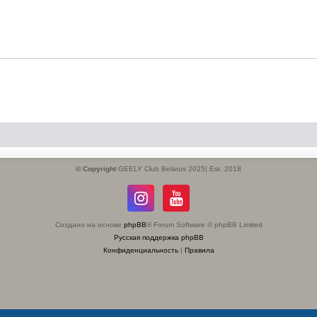
© Copyright
GEELY Club Belarus 2025| Est. 2018
Создано на основе
phpBB
® Forum Software © phpBB Limited
Русская поддержка phpBB
Конфиденциальность
|
Правила