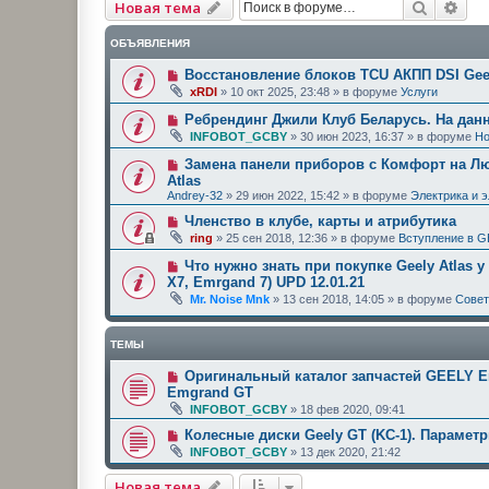
Поиск
Рас
Новая тема
ОБЪЯВЛЕНИЯ
Восстановление блоков TCU АКПП DSI Geel
xRDI
»
10 окт 2025, 23:48
» в форуме
Услуги
Ребрендинг Джили Клуб Беларусь. На дан
INFOBOT_GCBY
»
30 июн 2023, 16:37
» в форуме
Но
Замена панели приборов с Комфорт на Люк
Atlas
Andrey-32
»
29 июн 2022, 15:42
» в форуме
Электрика и 
Членство в клубе, карты и атрибутика
ring
»
25 сен 2018, 12:36
» в форуме
Вступление в G
Что нужно знать при покупке Geely Atlas у
X7, Emrgand 7) UPD 12.01.21
Mr. Noise Mnk
»
13 сен 2018, 14:05
» в форуме
Сове
ТЕМЫ
Оригинальный каталог запчастей GEELY Emg
Emgrand GT
INFOBOT_GCBY
»
18 фев 2020, 09:41
Колесные диски Geely GT (KC-1). Парамет
INFOBOT_GCBY
»
13 дек 2020, 21:42
Новая тема