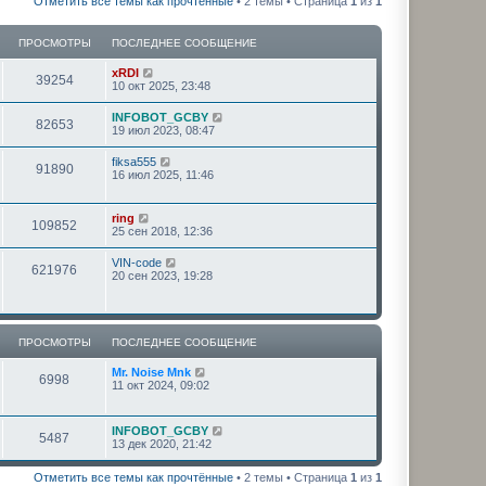
Отметить все темы как прочтённые
• 2 темы • Страница
1
из
1
ПРОСМОТРЫ
ПОСЛЕДНЕЕ СООБЩЕНИЕ
xRDI
39254
10 окт 2025, 23:48
INFOBOT_GCBY
82653
19 июл 2023, 08:47
fiksa555
91890
16 июл 2025, 11:46
ring
109852
25 сен 2018, 12:36
VIN-code
621976
20 сен 2023, 19:28
ПРОСМОТРЫ
ПОСЛЕДНЕЕ СООБЩЕНИЕ
Mr. Noise Mnk
6998
11 окт 2024, 09:02
INFOBOT_GCBY
5487
13 дек 2020, 21:42
Отметить все темы как прочтённые
• 2 темы • Страница
1
из
1