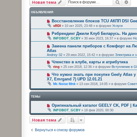
Поиск
Рас
Новая тема
ОБЪЯВЛЕНИЯ
Восстановление блоков TCU АКПП DSI Geel
xRDI
»
10 окт 2025, 23:48
» в форуме
Услуги
Ребрендинг Джили Клуб Беларусь. На дан
INFOBOT_GCBY
»
30 июн 2023, 16:37
» в форуме
Но
Замена панели приборов с Комфорт на Люк
Atlas
Andrey-32
»
29 июн 2022, 15:42
» в форуме
Электрика и 
Членство в клубе, карты и атрибутика
ring
»
25 сен 2018, 12:36
» в форуме
Вступление в G
Что нужно знать при покупке Geely Atlas у
X7, Emrgand 7) UPD 12.01.21
Mr. Noise Mnk
»
13 сен 2018, 14:05
» в форуме
Сове
ТЕМЫ
Оригинальный каталог GEELY CK, PDF | К
INFOBOT_GCBY
»
18 фев 2020, 00:30
Новая тема
Вернуться к списку форумов