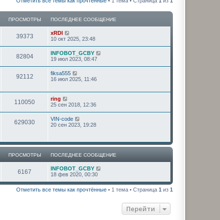
Отметить все темы как прочтённые
• 1 тема • Страница
1
из
1
ПРОСМОТРЫ
ПОСЛЕДНЕЕ СООБЩЕНИЕ
xRDI
39373
10 окт 2025, 23:48
INFOBOT_GCBY
82804
19 июл 2023, 08:47
fiksa555
92112
16 июл 2025, 11:46
ring
110050
25 сен 2018, 12:36
VIN-code
629030
20 сен 2023, 19:28
ПРОСМОТРЫ
ПОСЛЕДНЕЕ СООБЩЕНИЕ
INFOBOT_GCBY
6167
18 фев 2020, 00:30
Отметить все темы как прочтённые
• 1 тема • Страница
1
из
1
Перейти