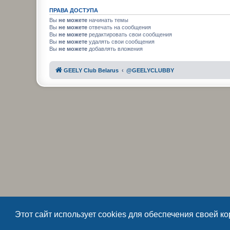
ПРАВА ДОСТУПА
Вы
не можете
начинать темы
Вы
не можете
отвечать на сообщения
Вы
не можете
редактировать свои сообщения
Вы
не можете
удалять свои сообщения
Вы
не можете
добавлять вложения
GEELY Club Belarus
@GEELYCLUBBY
Этот сайт использует cookies для обеспечения своей к