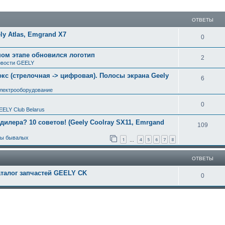
ширенный поиск
ОТВЕТЫ
y Atlas, Emgrand X7
0
ном этапе обновился логотип
2
вости GEELY
с (стрелочная -> цифровая). Полосы экрана Geely
6
электрооборудование
0
EELY Club Belarus
 дилера? 10 советов! (Geely Coolray SX11, Emrgand
109
ты бывалых
1
4
5
6
7
8
…
ОТВЕТЫ
аталог запчастей GEELY CK
0