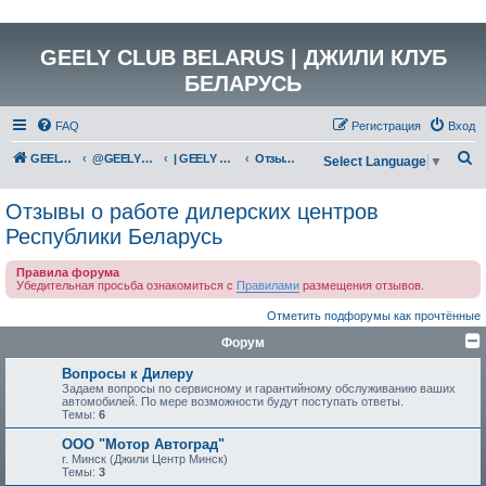
GEELY CLUB BELARUS | ДЖИЛИ КЛУБ
БЕЛАРУСЬ
FAQ
Регистрация
Вход
П
GEELY Club Belarus
@GEELYCLUBBY
| GEELY CLUB BELARUS
Отзывы о работе дилерских центров Республики Беларусь
Select Language
▼
о
Отзывы о работе дилерских центров
и
Республики Беларусь
с
к
Правила форума
Убедительная просьба ознакомиться с
Правилами
размещения отзывов.
Отметить подфорумы как прочтённые
Форум
Вопросы к Дилеру
Задаем вопросы по сервисному и гарантийному обслуживанию ваших
автомобилей. По мере возможности будут поступать ответы.
Темы:
6
ООО "Мотор Автоград"
г. Минск (Джили Центр Минск)
Темы:
3