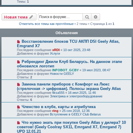
Темы:
1
Поиск
Расширенный по
Новая тема
Отметить все темы как прочтённые
• 2 темы • Страница
1
из
1
Объявления
Восстановление блоков TCU АКПП DSI Geely Atlas,
Emgrand X7
Последнее сообщение
xRDI
«
10 окт 2025, 23:48
Добавлено в форуме
Услуги
Ребрендинг Джили Клуб Беларусь. На данном этапе
обновился логотип
Последнее сообщение
INFOBOT_GCBY
«
19 июл 2023, 08:47
Добавлено в форуме
Новости GEELY
Ответы:
2
Замена панели приборов с Комфорт на Люкс
(стрелочная -> цифровая). Полосы экрана Geely Atlas
Последнее сообщение
fiksa555
«
16 июл 2025, 11:46
Добавлено в форуме
Электрика и электрооборудование
Ответы:
6
Членство в клубе, карты и атрибутика
Последнее сообщение
ring
«
25 сен 2018, 12:36
Добавлено в форуме
Вступление в GEELY Club Belarus
Что нужно знать при покупке Geely Atlas у дилера? 10
советов! (Geely Coolray SX11, Emrgand X7, Emrgand 7)
UPD 12.01.21