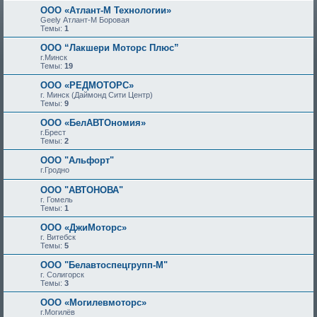
ООО «Атлант-М Технологии»
Geely Атлант-М Боровая
Темы:
1
ООО “Лакшери Моторс Плюс”
г.Минск
Темы:
19
ООО «РЕДМОТОРС»
г. Минск (Даймонд Сити Центр)
Темы:
9
ООО «БелАВТОномия»
г.Брест
Темы:
2
ООО "Альфорт"
г.Гродно
ООО "АВТОНОВА"
г. Гомель
Темы:
1
ООО «ДжиМоторс»
г. Витебск
Темы:
5
ООО "Белавтоспецгрупп-М"
г. Солигорск
Темы:
3
ООО «Могилевмоторс»
г.Могилёв