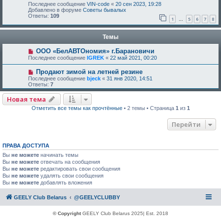
Последнее сообщение
VIN-code
«
20 сен 2023, 19:28
Добавлено в форуме
Советы бывалых
Ответы:
109
1
5
6
7
8
…
Темы
ООО «БелАВТОномия» г.Барановичи
Последнее сообщение
IGREK
«
22 май 2021, 00:20
Продают зимой на летней резине
Последнее сообщение
bjeck
«
31 янв 2020, 14:51
Ответы:
7
Новая тема
Отметить все темы как прочтённые
• 2 темы • Страница
1
из
1
Перейти
ПРАВА ДОСТУПА
Вы
не можете
начинать темы
Вы
не можете
отвечать на сообщения
Вы
не можете
редактировать свои сообщения
Вы
не можете
удалять свои сообщения
Вы
не можете
добавлять вложения
GEELY Club Belarus
@GEELYCLUBBY
© Copyright
GEELY Club Belarus 2025| Est. 2018