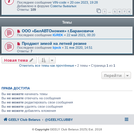
Последнее сообщение
VIN-code
«
20 сен 2023, 19:28
Добавлено в форуме
Советы бывалых
Ответы:
109
1
5
6
7
8
…
Темы
ООО «БелАВТОномия» г.Барановичи
Последнее сообщение
IGREK
«
22 май 2021, 00:20
Продают зимой на летней резине
Последнее сообщение
bjeck
«
31 янв 2020, 14:51
Ответы:
7
Новая тема
Отметить все темы как прочтённые
• 2 темы • Страница
1
из
1
Перейти
ПРАВА ДОСТУПА
Вы
не можете
начинать темы
Вы
не можете
отвечать на сообщения
Вы
не можете
редактировать свои сообщения
Вы
не можете
удалять свои сообщения
Вы
не можете
добавлять вложения
GEELY Club Belarus
@GEELYCLUBBY
© Copyright
GEELY Club Belarus 2025| Est. 2018