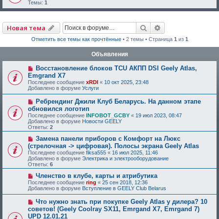
Темы:
1
Поиск
Расширенный по
Новая тема
Отметить все темы как прочтённые
• 2 темы • Страница
1
из
1
Объявления
Восстановление блоков TCU АКПП DSI Geely Atlas,
Emgrand X7
Последнее сообщение
xRDI
«
10 окт 2025, 23:48
Добавлено в форуме
Услуги
Ребрендинг Джили Клуб Беларусь. На данном этапе
обновился логотип
Последнее сообщение
INFOBOT_GCBY
«
19 июл 2023, 08:47
Добавлено в форуме
Новости GEELY
Ответы:
2
Замена панели приборов с Комфорт на Люкс
(стрелочная -> цифровая). Полосы экрана Geely Atlas
Последнее сообщение
fiksa555
«
16 июл 2025, 11:46
Добавлено в форуме
Электрика и электрооборудование
Ответы:
6
Членство в клубе, карты и атрибутика
Последнее сообщение
ring
«
25 сен 2018, 12:36
Добавлено в форуме
Вступление в GEELY Club Belarus
Что нужно знать при покупке Geely Atlas у дилера? 10
советов! (Geely Coolray SX11, Emrgand X7, Emrgand 7)
UPD 12.01.21