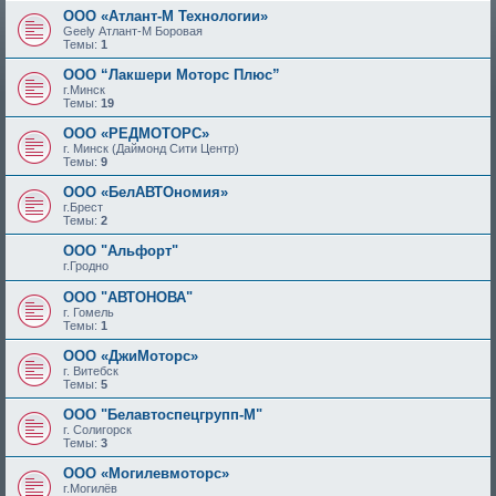
ООО «Атлант-М Технологии»
Geely Атлант-М Боровая
Темы:
1
ООО “Лакшери Моторс Плюс”
г.Минск
Темы:
19
ООО «РЕДМОТОРС»
г. Минск (Даймонд Сити Центр)
Темы:
9
ООО «БелАВТОномия»
г.Брест
Темы:
2
ООО "Альфорт"
г.Гродно
ООО "АВТОНОВА"
г. Гомель
Темы:
1
ООО «ДжиМоторс»
г. Витебск
Темы:
5
ООО "Белавтоспецгрупп-М"
г. Солигорск
Темы:
3
ООО «Могилевмоторс»
г.Могилёв