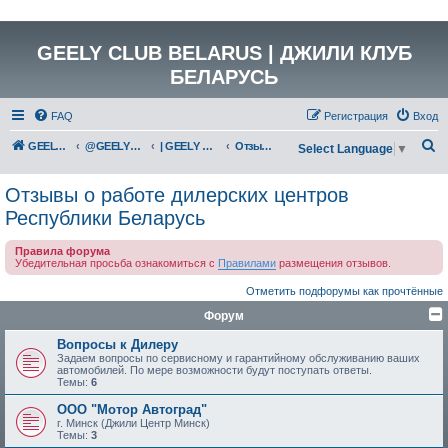
GEELY CLUB BELARUS | ДЖИЛИ КЛУБ
БЕЛАРУСЬ
FAQ
Регистрация
Вход
П
GEELY Club Belarus
@GEELYCLUBBY
| GEELY CLUB BELARUS
Отзывы о работе дилерских центров Республики Беларусь
Select Language
▼
о
Отзывы о работе дилерских центров
и
Республики Беларусь
с
к
Правила форума
Убедительная просьба ознакомиться с
Правилами
размещения отзывов.
Отметить подфорумы как прочтённые
Форум
Вопросы к Дилеру
Задаем вопросы по сервисному и гарантийному обслуживанию ваших
автомобилей. По мере возможности будут поступать ответы.
Темы:
6
ООО "Мотор Автоград"
г. Минск (Джили Центр Минск)
Темы:
3