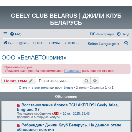
GEELY CLUB BELARUS | ДЖИЛИ КЛУБ
БЕЛАРУСЬ
FAQ
Регистрация
Вход
П
GEELY Club Belarus
@GEELYCLUBBY
| GEELY CLUB BELARUS
Отзывы о работе дилерских центров Республики Беларусь
ООО «БелАВТОномия»
Select Language
▼
о
ООО «БелАВТОномия»
и
с
Правила форума
Убедительная просьба ознакомиться с
Правилами
размещения отзывов.
к
Поиск
Расширенный по
Новая тема
Отметить все темы как прочтённые
• 2 темы • Страница
1
из
1
Объявления
Восстановление блоков TCU АКПП DSI Geely Atlas,
Emgrand X7
Последнее сообщение
xRDI
«
10 окт 2025, 23:48
Добавлено в форуме
Услуги
Ребрендинг Джили Клуб Беларусь. На данном этапе
обновился логотип