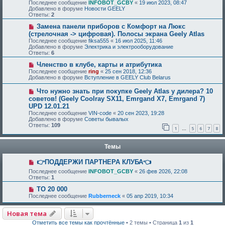
Последнее сообщение
INFOBOT_GCBY
«
19 июл 2023, 08:47
Добавлено в форуме
Новости GEELY
Ответы:
2
Замена панели приборов с Комфорт на Люкс
(стрелочная -> цифровая). Полосы экрана Geely Atlas
Последнее сообщение
fiksa555
«
16 июл 2025, 11:46
Добавлено в форуме
Электрика и электрооборудование
Ответы:
6
Членство в клубе, карты и атрибутика
Последнее сообщение
ring
«
25 сен 2018, 12:36
Добавлено в форуме
Вступление в GEELY Club Belarus
Что нужно знать при покупке Geely Atlas у дилера? 10
советов! (Geely Coolray SX11, Emrgand X7, Emrgand 7)
UPD 12.01.21
Последнее сообщение
VIN-code
«
20 сен 2023, 19:28
Добавлено в форуме
Советы бывалых
Ответы:
109
1
5
6
7
8
…
Темы
👉ПОДДЕРЖИ ПАРТНЕРА КЛУБА👈
Последнее сообщение
INFOBOT_GCBY
«
26 фев 2026, 22:08
Ответы:
1
ТО 20 000
Последнее сообщение
Rubberneck
«
05 апр 2019, 10:34
Новая тема
Отметить все темы как прочтённые
• 2 темы • Страница
1
из
1