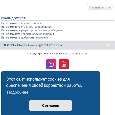
Перейти
ПРАВА ДОСТУПА
Вы
не можете
начинать темы
Вы
не можете
отвечать на сообщения
Вы
не можете
редактировать свои сообщения
Вы
не можете
удалять свои сообщения
Вы
не можете
добавлять вложения
GEELY Club Belarus
@GEELYCLUBBY
© Copyright
GEELY Club Belarus 2025| Est. 2018
Создано на основе
phpBB
® Forum Software © phpBB Limited
Этот сайт использует cookies для
Русская поддержка phpBB
Конфиденциальность
|
Правила
обеспечения своей корректной работы.
Подробнее
Согласен