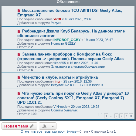
Объявления
Восстановление блоков TCU АКПП DSI Geely Atlas,
Emgrand X7
Последнее сообщение
xRDI
«
10 окт 2025, 23:48
Добавлено в форуме
Услуги
Ребрендинг Джили Клуб Беларусь. На данном этапе
обновился логотип
Последнее сообщение
INFOBOT_GCBY
«
19 июл 2023, 08:47
Добавлено в форуме
Новости GEELY
Ответы:
2
Замена панели приборов с Комфорт на Люкс
(стрелочная -> цифровая). Полосы экрана Geely Atlas
Последнее сообщение
fiksa555
«
16 июл 2025, 11:46
Добавлено в форуме
Электрика и электрооборудование
Ответы:
6
Членство в клубе, карты и атрибутика
Последнее сообщение
ring
«
25 сен 2018, 12:36
Добавлено в форуме
Вступление в GEELY Club Belarus
Что нужно знать при покупке Geely Atlas у дилера? 10
советов! (Geely Coolray SX11, Emrgand X7, Emrgand 7)
UPD 12.01.21
Последнее сообщение
VIN-code
«
20 сен 2023, 19:28
Добавлено в форуме
Советы бывалых
Ответы:
109
1
5
6
7
8
…
Новая тема
Отметить все темы как прочтённые
• 0 тем • Страница
1
из
1