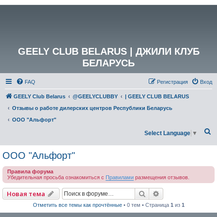
GEELY CLUB BELARUS | ДЖИЛИ КЛУБ
БЕЛАРУСЬ
FAQ
Регистрация
Вход
GEELY Club Belarus
@GEELYCLUBBY
| GEELY CLUB BELARUS
Отзывы о работе дилерских центров Республики Беларусь
ООО "Альфорт"
П
Select Language
▼
о
ООО "Альфорт"
и
с
Правила форума
Убедительная просьба ознакомиться с
Правилами
размещения отзывов.
к
Поиск
Расширенный по
Новая тема
Отметить все темы как прочтённые
• 0 тем • Страница
1
из
1